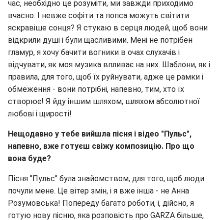
час, необхідно це розуміти, ми завжди приходимо
вчасно. І невже софіти та попса можуть світити
яскравіше сонця? Я стукаю в серця людей, щоб вони
відкрили душі і були щасливими. Мені не потрібен
гламур, я хочу бачити вогники в очах слухачів і
відчувати, як моя музика впливає на них. Шаблони, як і
правила, для того, щоб їх руйнувати, адже це рамки і
обмеження - вони потрібні, напевно, тим, хто їх
створює! Я йду іншим шляхом, шляхом абсолютної
любові і щирості!
Нещодавно у
тебе
вийшла пісня і відео "Пульс",
напевно, вже готуєш
свіжу композицію. Про що
вона буде?
Пісня "Пульс" була знайомством, для того, щоб люди
почули мене. Це вітер змін, і я вже інша - не Анна
Розумовська! Попереду багато роботи, і, дійсно, я
готую нову пісню, яка розповість про GARZA більше,