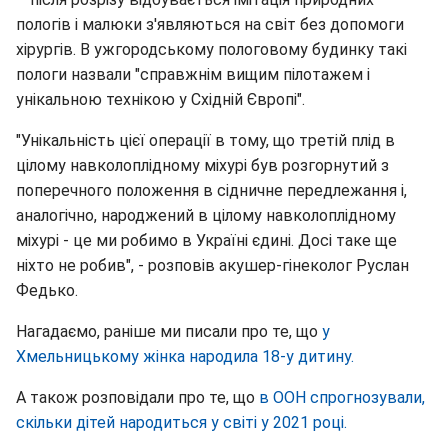
пологів і малюки з'являються на світ без допомоги
хірургів. В ужгородському пологовому будинку такі
пологи назвали "справжнім вищим пілотажем і
унікальною технікою у Східній Європі".
"Унікальність цієї операції в тому, що третій плід в
цілому навколоплідному міхурі був розгорнутий з
поперечного положення в сідничне передлежання і,
аналогічно, народжений в цілому навколоплідному
міхурі - це ми робимо в Україні єдині. Досі таке ще
ніхто не робив", - розповів акушер-гінеколог Руслан
Федько.
Нагадаємо, раніше ми писали про те, що
у
Хмельницькому жінка народила 18-у дитину.
А також розповідали про те, що
в ООН спрогнозували,
скільки дітей народиться у світі у 2021 році.