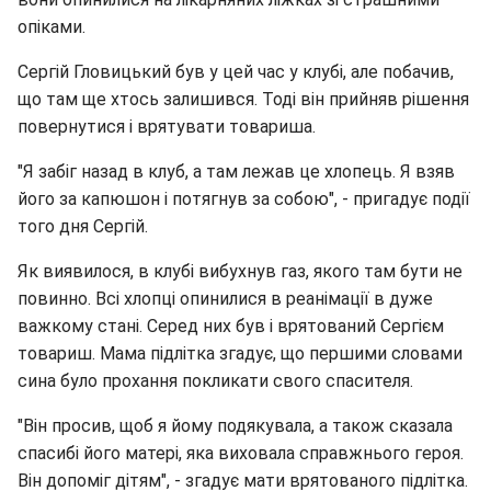
опіками.
Сергій Гловицький був у цей час у клубі, але побачив,
що там ще хтось залишився. Тоді він прийняв рішення
повернутися і врятувати товариша.
"Я забіг назад в клуб, а там лежав це хлопець. Я взяв
його за капюшон і потягнув за собою", - пригадує події
того дня Сергій.
Як виявилося, в клубі вибухнув газ, якого там бути не
повинно. Всі хлопці опинилися в реанімації в дуже
важкому стані. Серед них був і врятований Сергієм
товариш. Мама підлітка згадує, що першими словами
сина було прохання покликати свого спасителя.
"Він просив, щоб я йому подякувала, а також сказала
спасибі його матері, яка виховала справжнього героя.
Він допоміг дітям", - згадує мати врятованого підлітка.