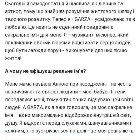
Сьогодні я самодостатня й щаслива, як дівчина та
артист, тому що знайшла розуміння життєвого шляху і
творчого розвитку. Тепер я - GARZA - усвідомлено та з
любов’ю. Це навіть не сценічний псевдонім, а
сакральне ім'я для мене. Я - музикант-місіонер, який
покликаний своїми піснями відкривати серця людей,
щоб бути завжди поруч - виконувати для них пісню
життя!
А чому не афішуєш реальне ім'я?
Мене мама назвала Анною при народженні - на честь
незвичайної та світлої людини - моєї бабусі. Її гени
передалися мені, тому я так тонко відчуваю цей світ і
людей. А GARZA, як я вже говорила, це моє сакральне
ім'я – воно максимально відображає внутрішній світ,
душу. Я відкрита перед слухачами, шанувальниками і
кожним, хто зустрічається по долі - це моя реальність.