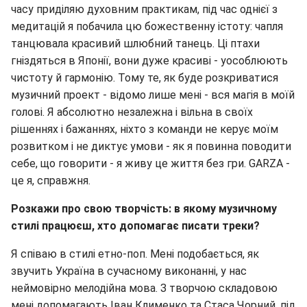
часу приділяю духовним практикам, під час однієї з
медитацій я побачила цю божественну істоту: чапля
танцювала красивий шлюбний танець. Ці птахи
гніздяться в Японії, вони дуже красиві - уособлюють
чистоту й гармонію. Тому те, як буде розкриватися
музичний проект - відомо лише мені - вся магія в моїй
голові. Я абсолютно незалежна і вільна в своїх
рішеннях і бажаннях, ніхто з команди не керує моїм
розвитком і не диктує умови - як я повинна поводити
себе, що говорити - я живу це життя без гри. GARZA -
це я, справжня.
Розкажи про свою творчість
:
в якому музичному
стилі працюєш, хто допомагає писати треки?
Я співаю в стилі етно-поп. Мені подобається, як
звучить Україна в сучасному виконанні, у нас
неймовірно мелодійна мова. З творчою складовою
мені допомагають Іван Клименко та Стаса Чорний, під