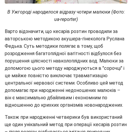
В Ужгороді народилося відразу чотири малюки (Фото:
ua-reporter)
Варто відзначити, що кесарів розтин проводили за
авторською методикою акушера-гінеколога Руслана
Федька. Суть методики полягає в тому, щоб
розродження багатоплідної вагітності відбулося без
порушення цілісності навколоплідних вод. Малюки за
допомогою цього методу народжуються в "сорочці" і
це майже повністю виключає травматизацію
центральної нервової системи. Особливо цей метод
допомагає при народженні недоношених малюків –
він є максимально дбайливим і економним по
відношенню до крихких організмів новонароджених.
Також при народженні четверики був використаний
ще один унікальний метод при операції кесарів розтин
– після розрізу відбувається імітація природних