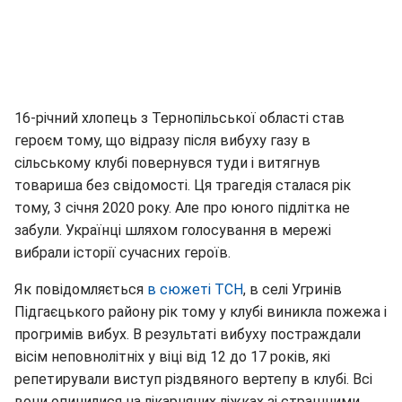
16-річний хлопець з Тернопільської області став
героєм тому, що відразу після вибуху газу в
сільському клубі повернувся туди і витягнув
товариша без свідомості. Ця трагедія сталася рік
тому, 3 січня 2020 року. Але про юного підлітка не
забули. Українці шляхом голосування в мережі
вибрали історії сучасних героїв.
Як повідомляється
в сюжеті ТСН
, в селі Угринів
Підгаєцького району рік тому у клубі виникла пожежа і
прогримів вибух. В результаті вибуху постраждали
вісім неповнолітніх у віці від 12 до 17 років, які
репетирували виступ різдвяного вертепу в клубі. Всі
вони опинилися на лікарняних ліжках зі страшними