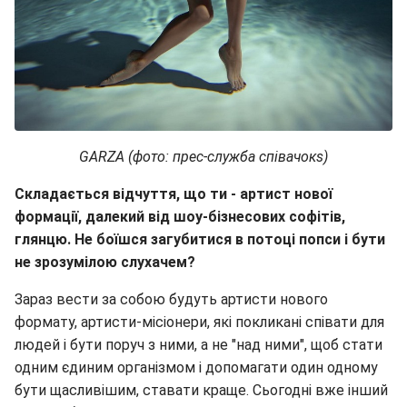
GARZA
(фото: прес-служба співачок
s
)
Складається відчуття, що
т
и - артист нової
формації, далекий від шоу-бізнесових софітів,
глянцю. Не бої
шся
загубитися в потоці попси і бути
не зрозумілою слухачем?
Зараз вести за собою будуть артисти нового
формату, артисти-місіонери, які покликані співати для
людей і бути поруч з ними, а не "над ними", щоб стати
одним єдиним організмом і допомагати один одному
бути щасливішим, ставати краще. Сьогодні вже інший