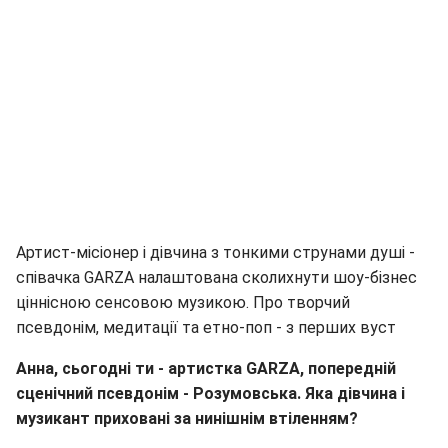
Артист-місіонер і дівчина з тонкими струнами душі -
співачка GARZA налаштована сколихнути шоу-бізнес
ціннісною сенсовою музикою. Про творчий
псевдонім, медитації та етно-поп - з перших вуст
Анна, сьогодні ти - артистка GARZA, попередній
сценічний псевдонім - Розумовська. Яка дівчина і
музикант приховані за нинішнім втіленням?