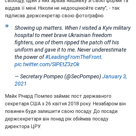
свободу, один з них зірвав нашивку зі своєї форми та
віддав її мені. Ніколи не недооцінюйте силу", - так
підписав держсекретар свою фотографію.
Showing up matters. When I visited a Kyiv military
hospital to meet brave Ukrainian freedom
fighters, one of them ripped the patch off his
uniform and gave it to me. Never underestimate
the power of
#LeadingFromTheFront
.
pic.twitter.com/SlPEtZ3zOk
— Secretary Pompeo (@SecPompeo)
January 3,
2021
Майк Річард Помпео займає пост державного
секретаря США з 26 квітня 2018 року. Незабаром він
повинен буде залишити свою посаду. До посади
держсекретаря він понад рік обіймав посаду
директора ЦРУ.