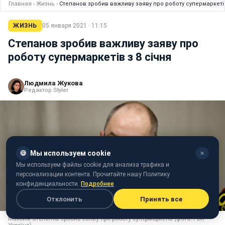
Главная
›
Жизнь
›
Степанов зробив важливу заяву про роботу супермаркетів
ЖИЗНЬ
05 января 2021 · 11:15
Степанов зробив важливу заяву про
роботу супермаркетів з 8 січня
Людмила Жукова
Редактор Styler
🍪
Мы используем cookie
✕
Мы используем файлы cookie для анализа трафика и
персонализации контента. Прочитайте нашу Политику
конфиденциальности.
Подробнее
Отклонить
Принять все
Максим Степанов зробив заяву про роботу супермаркетів (фото: РБК-