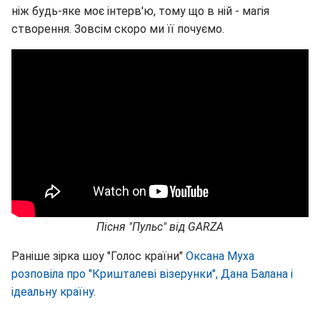
ніж будь-яке моє інтерв'ю, тому що в ній - магія
створення. Зовсім скоро ми її почуємо.
Пісня "Пульс" від GARZA
Раніше зірка шоу "Голос країни"
Оксана Муха
розповіла про "Кришталеві візерунки", Дана Балана і
ідеальну країну
.