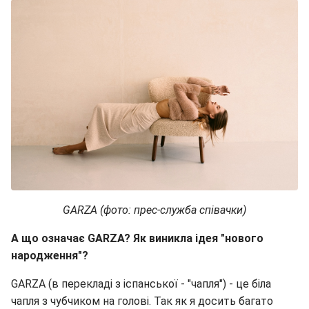
GARZA
(фото: прес-служба співачк
и
)
А що означає GARZA? Як виникла ідея "нового
народження"?
GARZA (в перекладі з іспанської - "чапля") - це біла
чапля з чубчиком на голові. Так як я досить багато