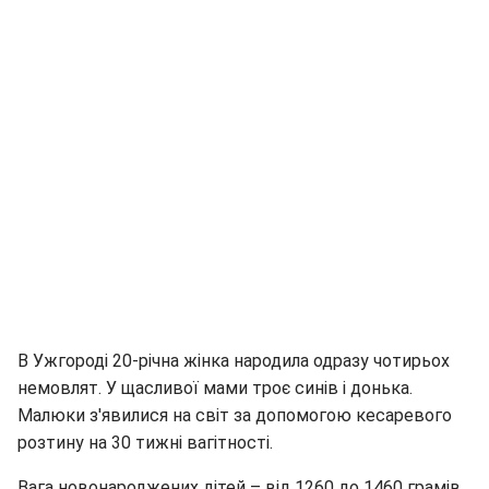
В Ужгороді 20-річна жінка народила одразу чотирьох
немовлят. У щасливої мами троє синів і донька.
Малюки з'явилися на світ за допомогою кесаревого
розтину на 30 тижні вагітності.
Вага новонароджених дітей – від 1260 до 1460 грамів.