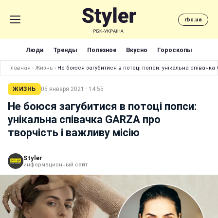
rbc.ua
Люди
Тренды
Полезное
Вкусно
Гороскопы
Главная
›
Жизнь
›
Не боюся загубитися в потоці попси: унікальна співачка 
ЖИЗНЬ
05 января 2021 · 14:55
Не боюся загубитися в потоці попси:
унікальна співачка GARZA про
творчість і важливу місію
Styler
информационный сайт