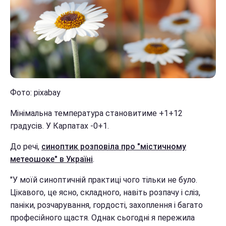
Фото: pixabay
Мінімальна температура становитиме +1+12
градусів. У Карпатах -0+1.
До речі,
синоптик розповіла про "містичному
метеошоке" в Україні
.
"У моїй синоптичній практиці чого тільки не було.
Цікавого, це ясно, складного, навіть розпачу і сліз,
паніки, розчарування, гордості, захоплення і багато
професійного щастя. Однак сьогодні я пережила