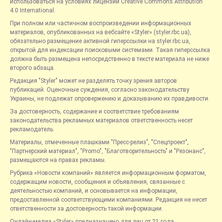
использоваться на условиях лицензии Creative Commons Attribution
4.0 International.
При полном или частичном воспроизведении информационных
материалов, опубликованных на вебсайте «Styler» (styler.rbc.ua),
обязательно размещение активной гиперссылки на styler.rbc.ua,
открытой для индексации поисковыми системами. Такая гиперссылка
должна быть размещена непосредственно в тексте материала не ниже
второго абзаца.
Редакция "Styler" может не разделять точку зрения авторов
публикаций. Оценочные суждения, согласно законодательству
Украины, не подлежат опровержению и доказыванию их правдивости.
За достоверность, содержание и соответствие требованиям
законодательства рекламных материалов ответственность несет
рекламодатель.
Материалы, отмеченные плашками "Пресс-релиз", "Спецпроект",
"Партнерский материал", "Promo", "Благотворительность" и "Резонанс",
размещаются на правах рекламы.
Рубрика «Новости компаний» является информационным форматом,
содержащим новости, сообщения и объявления, связанные с
деятельностью компаний, и основывается на информации,
предоставленной соответствующими компаниями. Редакция не несет
ответственности за достоверность такой информации.
Онлайн-медиа «Styler» предназначено для лиц от 21 года.