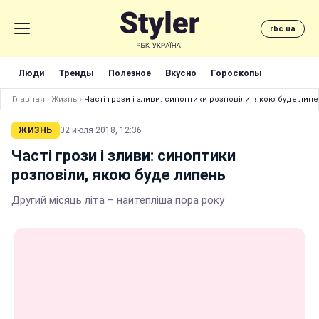
rbc.ua
Люди
Тренды
Полезное
Вкусно
Гороскопы
Главная
›
Жизнь
›
Часті грози і зливи: синоптики розповіли, якою буде лип
ЖИЗНЬ
02 июля 2018, 12:36
Часті грози і зливи: синоптики
розповіли, якою буде липень
Другий місяць літа – найтепліша пора року