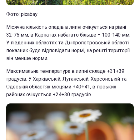
Фото: pixabay
Місячна кількість опадів в липні очікується на рівні
32-75 мм, в Карпатах набагато більше – 100-140 мм.
У південних областях та Дніпропетровській області
показник буде відповідати нормі, на решті території
він менше норми.
Максимальна температура в липні складе +31+39
градусів. У Харківській, Луганській, Херсонській та
Одеській областях місцями +40+41, в гірських
районах очікується +24+30 градусів.