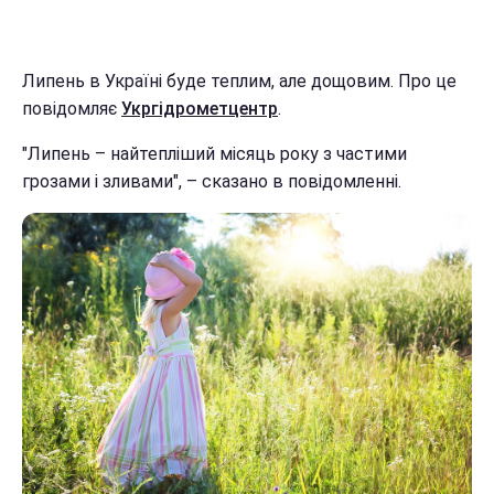
Липень в Україні буде теплим, але дощовим. Про це
повідомляє
Укргідрометцентр
.
"Липень – найтепліший місяць року з частими
грозами і зливами", – сказано в повідомленні.