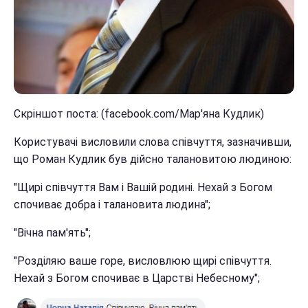
Скріншот поста: (facebook.com/Мар'яна Кудлик)
Користувачі висловили слова співчуття, зазначивши,
що Роман Кудлик був дійсно талановитою людиною:
"Щирі співчуття Вам і Вашій родині. Нехай з Богом
спочиває добра і талановита людина";
"Вічна пам'ять";
"Розділяю ваше горе, висловлюю щирі співчуття.
Нехай з Богом спочиває в Царстві Небесному";