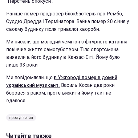
"Перстень спокуси".
Раніше помер продюсер блокбастерів про Рембо,
Суддю Дредда і Термінатора. Вайна помер 20 січня у
своєму будинку після тривалої хвороби.
Ми писали, що молодий чемпіон з фігурного катання
покінчив життя самогубством. Тіло спортсмена
виявили в його будинку в Канзас-Сіті. Йому було
лише 33 роки.
Ми повідомляли, що
в Ужгороді помер відомий
український музикант.
Василь Кохан два роки
боровся з раком, проте вижити йому так і не
вдалося.
преступления
Читайте также