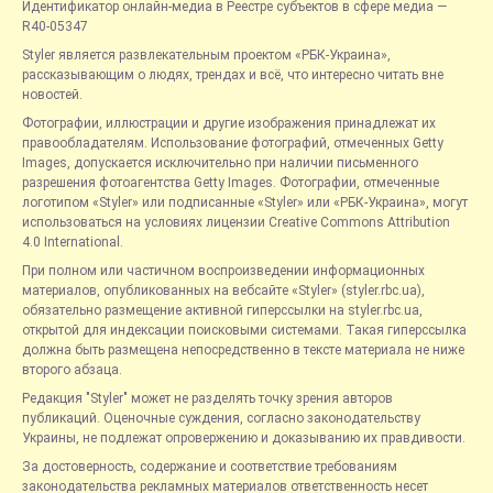
Идентификатор онлайн-медиа в Реестре субъектов в сфере медиа —
R40-05347
Styler является развлекательным проектом «РБК-Украина»,
рассказывающим о людях, трендах и всё, что интересно читать вне
новостей.
Фотографии, иллюстрации и другие изображения принадлежат их
правообладателям. Использование фотографий, отмеченных Getty
Images, допускается исключительно при наличии письменного
разрешения фотоагентства Getty Images. Фотографии, отмеченные
логотипом «Styler» или подписанные «Styler» или «РБК-Украина», могут
использоваться на условиях лицензии Creative Commons Attribution
4.0 International.
При полном или частичном воспроизведении информационных
материалов, опубликованных на вебсайте «Styler» (styler.rbc.ua),
обязательно размещение активной гиперссылки на styler.rbc.ua,
открытой для индексации поисковыми системами. Такая гиперссылка
должна быть размещена непосредственно в тексте материала не ниже
второго абзаца.
Редакция "Styler" может не разделять точку зрения авторов
публикаций. Оценочные суждения, согласно законодательству
Украины, не подлежат опровержению и доказыванию их правдивости.
За достоверность, содержание и соответствие требованиям
законодательства рекламных материалов ответственность несет