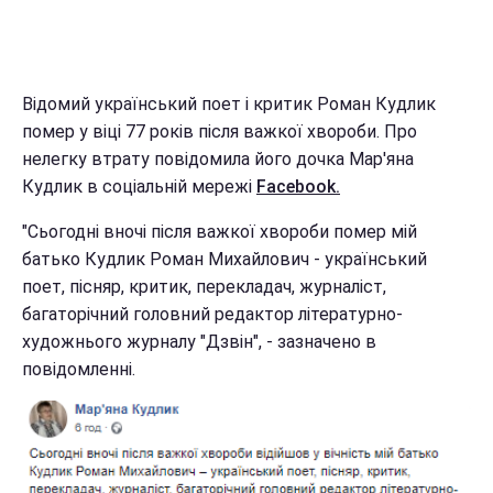
Відомий український поет і критик Роман Кудлик
помер у віці 77 років після важкої хвороби. Про
нелегку втрату повідомила його дочка Мар'яна
Кудлик в соціальній мережі
Facebook.
"Сьогодні вночі після важкої хвороби помер мій
батько Кудлик Роман Михайлович - український
поет, пісняр, критик, перекладач, журналіст,
багаторічний головний редактор літературно-
художнього журналу "Дзвін", - зазначено в
повідомленні.