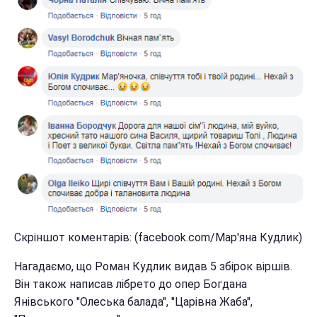
Скріншот коментарів: (facebook.com/Мар'яна Кудлик)
Нагадаємо, що Роман Кудлик видав 5 збірок віршів.
Він також написав лібрето до опер Богдана
Янівського "Олеська балада", "Царівна Жаба",