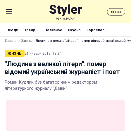
rbc.ua
Люди
Тренды
Полезное
Вкусно
Гороскопы
Главная
›
Жизнь
›
"Людина з великої літери": помер відомий український жур
ЖИЗНЬ
21 января 2019, 13:24
"Людина з великої літери": помер
відомий український журналіст і поет
Роман Кудлик був багаторічним редактором
літературного журналу "Дзвін"