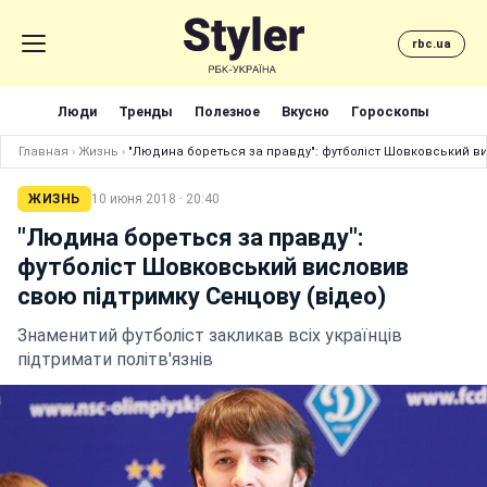
rbc.ua
Люди
Тренды
Полезное
Вкусно
Гороскопы
Главная
›
Жизнь
›
"Людина бореться за правду": футболіст Шовковський ви
ЖИЗНЬ
10 июня 2018 · 20:40
"Людина бореться за правду":
футболіст Шовковський висловив
свою підтримку Сенцову (відео)
Знаменитий футболіст закликав всіх українців
підтримати політв'язнів