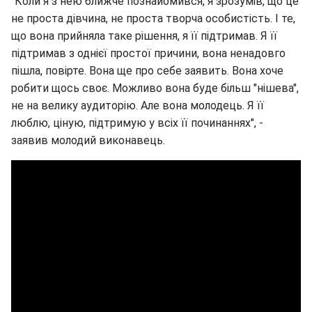
"Коли я з нею ближче познайомився, я зрозумів, що це
не проста дівчина, не проста творча особистість. І те,
що вона прийняла таке рішення, я її підтримав. Я її
підтримав з однієї простої причини, вона ненадовго
пішла, повірте. Вона ще про себе заявить. Вона хоче
робити щось своє. Можливо вона буде більш "нішева",
не на велику аудиторію. Але вона молодець. Я її
люблю, ціную, підтримую у всіх її починаннях", -
заявив молодий виконавець.