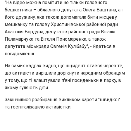
"На відео можна помітити не тільки головного
бешкетника – обласного депутата Олега Баштана, а і
його дружину, яка також допомагала бити місцеву
мешканку та голову Христинівської районної ради
Анатолія Бордуна, депутатів районної ради Віталія
Паламарчука та Віталія Пономаренка, а також
депутата міськради Євгенія Кулібабу", - йдеться в
повідомленні.
На самих кадрах видно, що інцидент стався через те,
що активісти вирішили дорікнути народним обранцям
у тому, що ті влаштували п'яні посиденьки в парку, в
якому гуляють діти.
Закінчилися розбирання викликом карети "швидкої"
та госпіталізацією активістки.