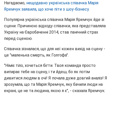
Нагадаємо,
нещодавно українська співачка Марія
Яремчук заявила, що хоче піти з шоу-бізнесу.
Популярна українська співачка Марія Яремчук йде зі
сцени. Причиною відходу співачки, яка представляла
Україну на Євробаченні 2014, став панічний страх
перед сценою.
Співачка зізналася, що для неї кожен вихід на сцену -
це "маленька смерть, як Голгофа".
"Німіє тіло, хочеться бігти. Твоя команда просто
випирає тебе на сцену, і ти йдеш, бо як потім
дивитися людям в очі! Я почала дуже довгий аналіз! Я
зрозуміла, що та Марія Яремчук, яку бачили люди на
екрані, це не та людина, якою я є", - сказала Яремчук.