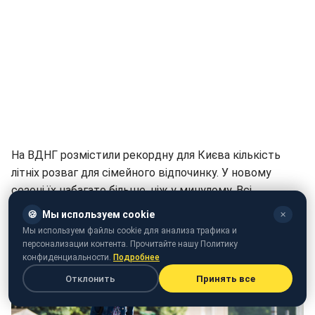
На ВДНГ розмістили рекордну для Києва кількість
літніх розваг для сімейного відпочинку. У новому
сезоні їх набагато більше, ніж у минулому. Всі
активності об'єднані під загальним девізом "Давай в
🍪
Мы используем cookie
✕
літо!".
Мы используем файлы cookie для анализа трафика и
персонализации контента. Прочитайте нашу Политику
конфиденциальности.
Подробнее
Отклонить
Принять все