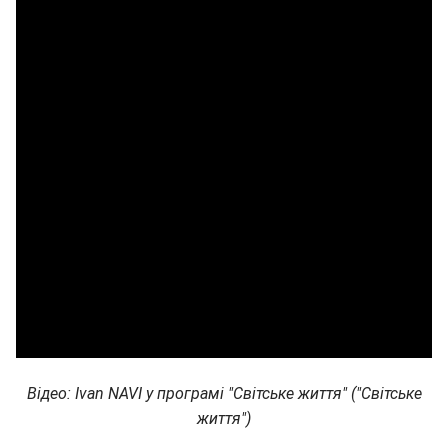
Відео: Ivan NAVI у програмі "Світське життя" ("Світське
життя")