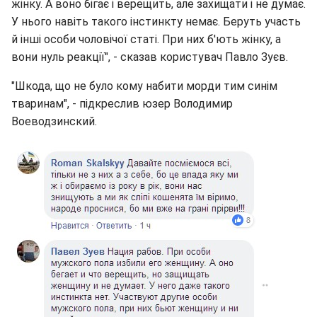
жінку. А воно бігає і верещить, але захищати і не думає.
У нього навіть такого інстинкту немає. Беруть участь
й інші особи чоловічої статі. При них б'ють жінку, а
вони нуль реакції", - сказав користувач Павло Зуєв.
"Шкода, що не було кому набити морди тим синім
тваринам", - підкреслив юзер Володимир
Воеводзинский.