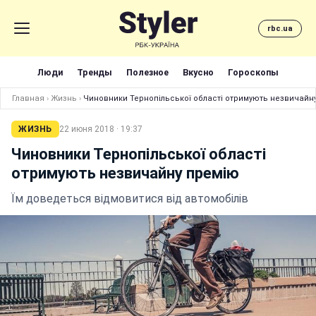
rbc.ua
Люди
Тренды
Полезное
Вкусно
Гороскопы
Главная
›
Жизнь
›
Чиновники Тернопільської області отримують незвичайн
ЖИЗНЬ
22 июня 2018 · 19:37
Чиновники Тернопільської області
отримують незвичайну премію
Їм доведеться відмовитися від автомобілів