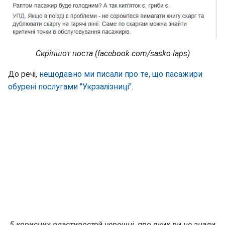
Скріншот поста (facebook.com/sasko.laps)
До речі,
нещодавно ми писали про те, що пасажири
обурені послугами "Укрзалізниці".
5 корисних властивостей черешні, про яких ви не знали