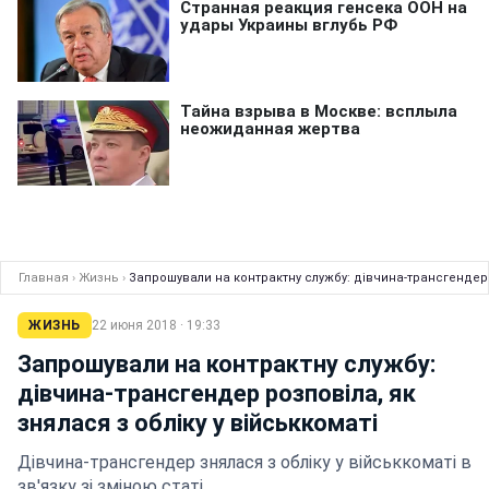
Главная
›
Жизнь
›
Запрошували на контрактну службу: дівчина-трансгендер р
ЖИЗНЬ
22 июня 2018 · 19:33
Запрошували на контрактну службу:
дівчина-трансгендер розповіла, як
знялася з обліку у військкоматі
Дівчина-трансгендер знялася з обліку у військкоматі в
зв'язку зі зміною статі