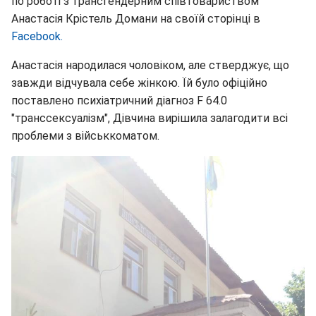
по роботі з трансгендерним співтовариством
Анастасія Крістель Домани на своїй сторінці в
Facebook.
Анастасія народилася чоловіком, але стверджує, що
завжди відчувала себе жінкою. Їй було офіційно
поставлено психіатричний діагноз F 64.0
"транссексуалізм", Дівчина вирішила залагодити всі
проблеми з військкоматом.