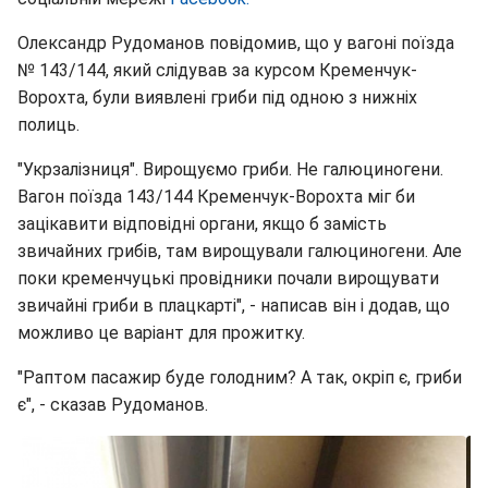
Олександр Рудоманов повідомив, що у вагоні поїзда
№ 143/144, який слідував за курсом Кременчук-
Ворохта, були виявлені гриби під одною з нижніх
полиць.
"Укрзалізниця". Вирощуємо гриби. Не галюциногени.
Вагон поїзда 143/144 Кременчук-Ворохта міг би
зацікавити відповідні органи, якщо б замість
звичайних грибів, там вирощували галюциногени. Але
поки кременчуцькі провідники почали вирощувати
звичайні гриби в плацкарті", - написав він і додав, що
можливо це варіант для прожитку.
"Раптом пасажир буде голодним? А так, окріп є, гриби
є", - сказав Рудоманов.