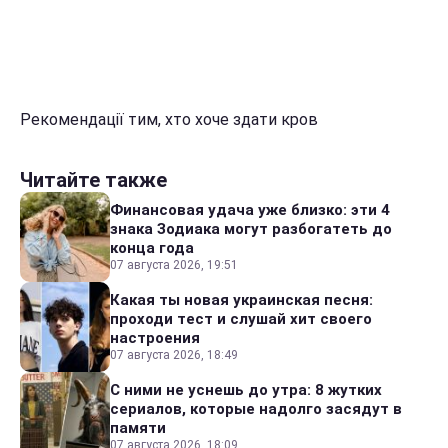
Рекомендації тим, хто хоче здати кров
Читайте также
Финансовая удача уже близко: эти 4
знака Зодиака могут разбогатеть до
конца года
07 августа 2026, 19:51
Какая ты новая украинская песня:
проходи тест и слушай хит своего
настроения
07 августа 2026, 18:49
С ними не уснешь до утра: 8 жутких
сериалов, которые надолго засядут в
памяти
07 августа 2026, 18:09