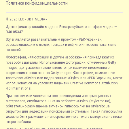
Политика конфиденциальности
© 2026 LLC «UBT MEDIA»
Идентификатор онлайн-медиа в Реестре субъектов в сфере медиа —
R40-05347
Styler является развлекательным проектом «РБК-Украина»,
рассказывающим о людях, трендах и всё, что интересно читать вне
новостей.
Фотографии, иллюстрации и другие изображения принадлежат их
правообладателям. Использование фотографий, отмеченных Getty
Images, допускается исключительно при наличии письменного
разрешения фотоагентства Getty Images. Фотографии, отмеченные
логотипом «Styler» или подписанные «Styler» или «РБК-Украина», могут
использоваться на условиях лицензии Creative Commons Attribution
4.0 International.
При полном или частичном воспроизведении информационных
материалов, опубликованных на вебсайте «Styler» (styler.rbc.ua),
обязательно размещение активной гиперссылки на styler.rbc.ua,
открытой для индексации поисковыми системами. Такая гиперссылка
должна быть размещена непосредственно в тексте материала не ниже
второго абзаца.