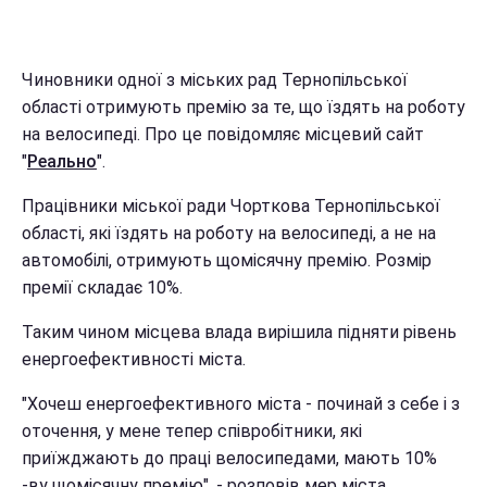
Чиновники одної з міських рад Тернопільської
області отримують премію за те, що їздять на роботу
на велосипеді. Про це повідомляє місцевий сайт
"
Реально
".
Працівники міської ради Чорткова Тернопільської
області, які їздять на роботу на велосипеді, а не на
автомобілі, отримують щомісячну премію. Розмір
премії складає 10%.
Таким чином місцева влада вирішила підняти рівень
енергоефективності міста.
"Хочеш енергоефективного міста - починай з себе і з
оточення, у мене тепер співробітники, які
приїжджають до праці велосипедами, мають 10%
-ву щомісячну премію", - розповів мер міста