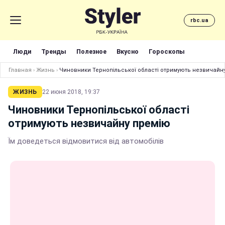
rbc.ua
Люди
Тренды
Полезное
Вкусно
Гороскопы
Главная
›
Жизнь
›
Чиновники Тернопільської області отримують незвичайн
ЖИЗНЬ
22 июня 2018, 19:37
Чиновники Тернопільської області
отримують незвичайну премію
Їм доведеться відмовитися від автомобілів