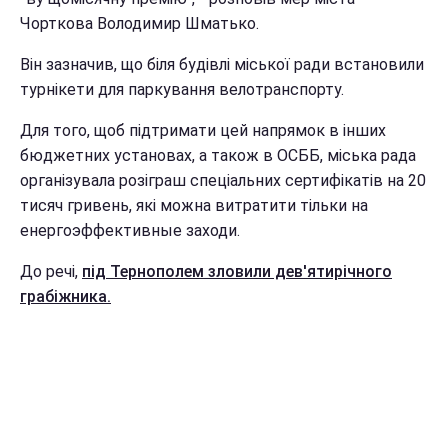
Чорткова Володимир Шматько.
Він зазначив, що біля будівлі міської ради встановили
турнікети для паркування велотранспорту.
Для того, щоб підтримати цей напрямок в інших
бюджетних установах, а також в ОСББ, міська рада
організувала розіграш спеціальних сертифікатів на 20
тисяч гривень, які можна витратити тільки на
енергоэффективные заходи.
До речі,
під Тернополем зловили дев'ятирічного
грабіжника.