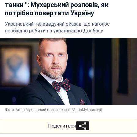
танки ": Мухарський розповів, як
потрібно повертати Україну
Український телеведучий сказав, що наголос
необхідно робити на українізацію Донбасу
Фото: Антін Мухарський (facebook.com/AntinMykharskyi)
Поделиться