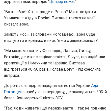
журналістами, передає "
Цензор.немає
".
"Боже збав! Хто ж поїде в Росію? Ми ж не ідіоти.
Уявляєш – я їду в Росію! Питання такого немає", -
сказала вона.
Замість Росії, за словами Роговцевої, вона буде
виступати в країнах, в яких "вже є зацікавленість".
"Ми можемо їхати у Фінляндію, Латвію, Литву,
Естонію, де вже є зацікавленість. Я чула, що надійшли
пропозиції з Німеччини та Ізраїлю. Вистава
відіграється 40-50 разів, і слава Богу", - підкреслила
актриса.
До речі, легендарна народна артистка України
Ада
Роговцева
прибула на передову, де знаходиться 503-й
батальйон морської піхоти ЗСУ.
"Так, як ви живете і що переживаєте – так не повинно