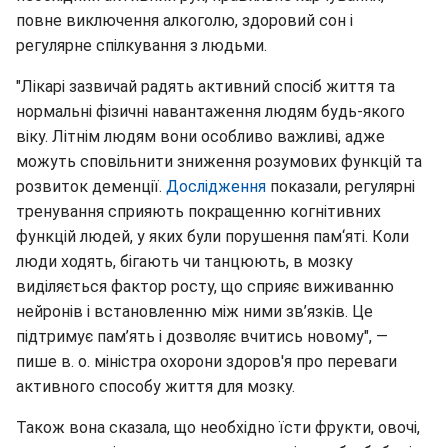
повне виключення алкоголю, здоровий сон і
регулярне спілкування з людьми.
"Лікарі зазвичай радять активний спосіб життя та
нормальні фізичні навантаження людям будь-якого
віку. Літнім людям вони особливо важливі, адже
можуть сповільнити зниження розумових функцій та
розвиток деменції.
Дослідження
показали, регулярні
тренування сприяють покращенню когнітивних
функцій людей, у яких були порушення пам‘яті. Коли
люди ходять, бігають чи танцюють, в мозку
виділяється фактор росту, що сприяє виживанню
нейронів і встановленню між ними зв’язків. Це
підтримує пам’ять і дозволяє вчитись новому", —
пише в. о. міністра охорони здоров'я про переваги
активного способу життя для мозку.
Також вона сказала, що необхідно їсти фрукти, овочі,