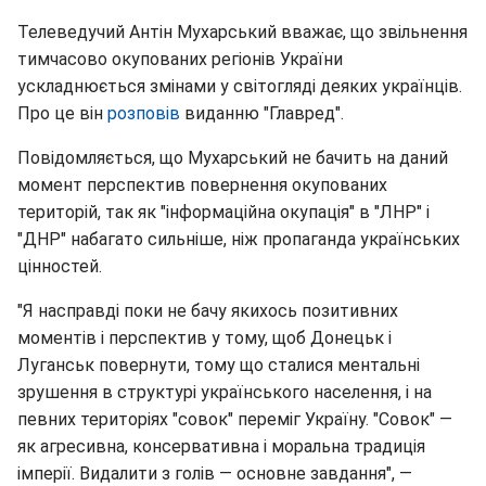
Телеведучий Антін Мухарський вважає, що звільнення
тимчасово окупованих регіонів України
ускладнюється змінами у світогляді деяких українців.
Про це він
розповів
виданню "Главред".
Повідомляється, що Мухарський не бачить на даний
момент перспектив повернення окупованих
територій, так як "інформаційна окупація" в "ЛНР" і
"ДНР" набагато сильніше, ніж пропаганда українських
цінностей.
"Я насправді поки не бачу якихось позитивних
моментів і перспектив у тому, щоб Донецьк і
Луганськ повернути, тому що сталися ментальні
зрушення в структурі українського населення, і на
певних територіях "совок" переміг Україну. "Совок" —
як агресивна, консервативна і моральна традиція
імперії. Видалити з голів — основне завдання", ―