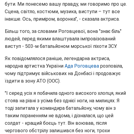
бути. Ми понесемо вашу правду, ми говоримо про це.
Сцена, світло, костюми, музика, виступи – тут все
інакше. Ось, приміром, воронка", - сказала актриса.
Більш того, за словами Роговцевої, вона "знає біль"
людей, перед якими влаштувала імпровізований
виступ - 503-м батальйоном морської піхоти ЗСУ.
Як повідомлялося раніше, легендарна актриса,
народна артистка України
Ада Роговцева
розповіла,
чому підтримує військових на Донбасі і продовжує
їздити в зону АТО (ООС).
"І серед усіх я побачила одного високого хлопця, який
стояв на рівні з усіма без однієї ноги, на милицях. Я
тоді запитала у командира батальйону, чому він з
таким пораненням не вдома, і дізналася, що цей
солдат - кращий боєць тут. Він воював, після
чергового обстрілу залишився без ноги, трохи