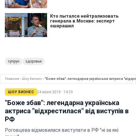
супрун
здоровье
Главная
›
Шоу бизнес
›
"Боже збав": легендарна українська актриса "відхре
ШОУ БИЗНЕС
24 июня 2018 · 14:29
"Боже збав": легендарна українська
актриса "відхрестилася" від виступів в
РФ
Роговцева відмовилася виступати в РФ "ні за які