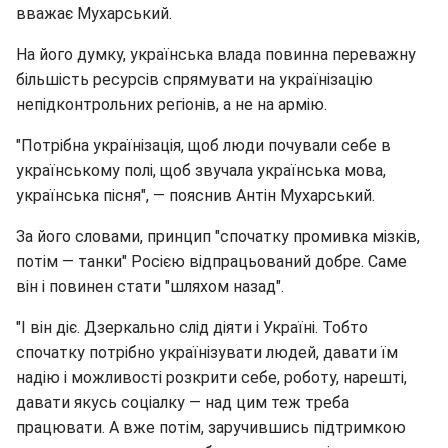
вважає Мухарський.
На його думку, українська влада повинна переважну
більшість ресурсів спрямувати на українізацію
непідконтрольних регіонів, а не на армію.
"Потрібна українізація, щоб люди почували себе в
українському полі, щоб звучала українська мова,
українська пісня", — пояснив Антін Мухарський.
За його словами, принцип "спочатку промивка мізків,
потім — танки" Росією відпрацьований добре. Саме
він і повинен стати "шляхом назад".
"І він діє. Дзеркально слід діяти і Україні. Тобто
спочатку потрібно українізувати людей, давати їм
надію і можливості розкрити себе, роботу, нарешті,
давати якусь соціалку — над цим теж треба
працювати. А вже потім, заручившись підтримкою