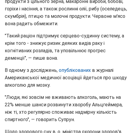
продукти з цільного зерна, макаронні вироби, бобові,
горіхи і насіння, а також рослинні олії, рибу (оселедець,
скумбрія), птицю та молочні продукти. Червоне м'ясо
вона радить обмежити.
"Такий раціон підтримує серцево-судинну систему, а
крім того - знижує ризик деяких видів раку і
когнітивних розладів, та уповільнює прогрес
деменції", — пише вона.
В одному з досліджень,
опублікованих
в журналі
Американської медичної асоціації йдеться про шкоду
алкоголю для мозку.
"Люди, які зовсім не вживають алкоголь, мають на
22% менше шанси розвинути хворобу Альцгеймера,
ніж ті, хто регулярно споживає надмірну кількість
спиртного", — говорить Супрун.
Щодо здорового сну в. о. міністра охорони здоров'я,