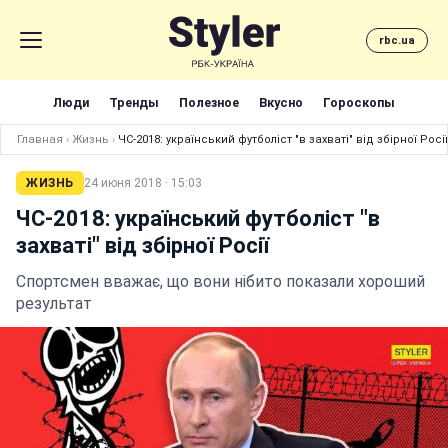
rbc.ua
Люди
Тренды
Полезное
Вкусно
Гороскопы
Главная
›
Жизнь
›
ЧС-2018: український футболіст "в захваті" від збірної Росії
ЖИЗНЬ
24 июня 2018 · 15:03
ЧС-2018: український футболіст "в
захваті" від збірної Росії
Спортсмен вважає, що вони нібито показали хороший
результат