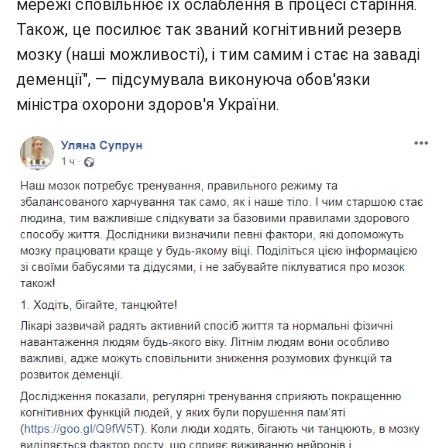
мережі сповільнює їх ослаблення в процесі старіння.
Також, це посилює так званий когнітивний резерв
мозку (наші можливості), і тим самим і стає на заваді
деменції", — підсумувала виконуюча обов'язки
міністра охорони здоров'я України.