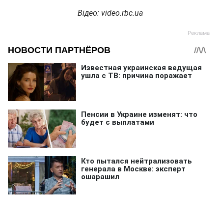
Відео
: video.rbc.ua