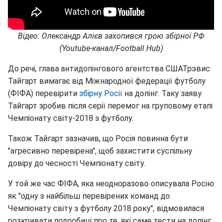
Відео: Олександр Алієв захопився грою збірної РФ
(Youtube-канал/Football Hub)
До речі, глава антидопінгового агентства СШАТрэвис
Тайгарт вимагає від Міжнародної федерації футболу
(ФІФА) перевірити
збірну Росії
на допінг. Таку заяву
Тайгарт зробив після серії перемог на груповому етапі
Чемпіонату світу-2018 з футболу.
Також Тайгарт зазначив, що Росія повинна бути
"агресивно перевірена", щоб захистити суспільну
довіру до чесності Чемпіонату світу.
У той же час ФІФА, яка неодноразово описувала Росію
як "одну з найбільш перевірених команд до
Чемпіонату світу з футболу 2018 року", відмовилася
розкривати подробиці про те, які саме тести на допінг