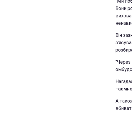
"Ми поб
Вони р
вихован
ненавис
Він заз
з'ясува
розбир
"Через 
омбудс
Нагада
таємно
А також
вбиват