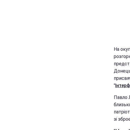
На оку
розгор
предст
Донецьк
присвя
"
Інтерф
Павло 
близько
патріо
зі збро