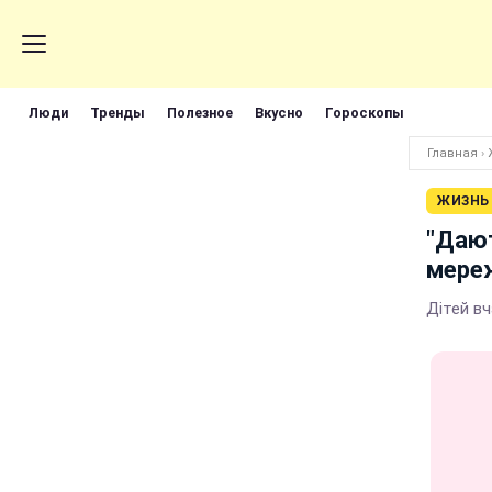
Люди
Тренды
Полезное
Вкусно
Гороскопы
Главная
›
ЖИЗНЬ
"Дают
мереж
Дітей в