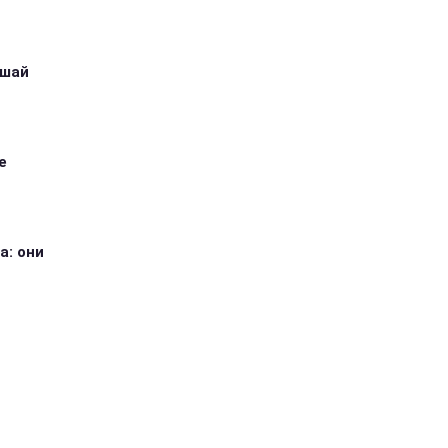
ушай
е
а: они