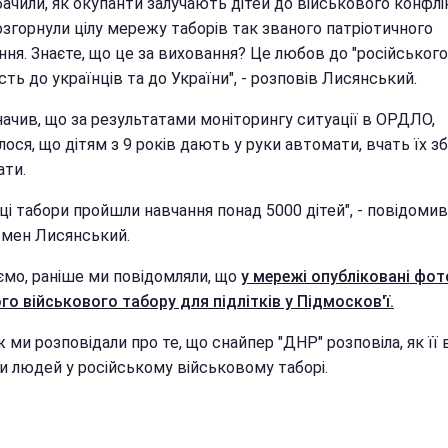
ачили, як окупанти залучають дітей до військового конфлі
озгорнули цілу мережу таборів так званого патріотичного
ня. Знаєте, що це за виховання? Це любов до "російського 
ть до українців та до України", - розповів Лисянський.
начив, що за результатами моніторингу ситуації в ОРДЛО,
лося, що дітям з 9 років дають у руки автомати, вчать їх зб
ати.
ці табори пройшли навчання понад 5000 дітей", - повідомив
мен Лисянський.
ємо, раніше ми повідомляли, що
у мережі опубліковані фот
го військового табору для підлітків у Підмосков'ї.
 ми розповідали про те, що снайпер "ДНР" розповіла, як її 
и людей у російському військовому таборі.