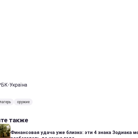
РБК-Україна
лагерь
оружие
йте также
Финансовая удача уже близко: эти 4 знака Зодиака м