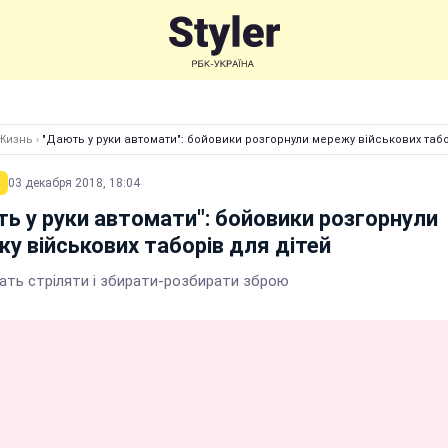
Жизнь
›
"Дають у руки автомати": бойовики розгорнули мережу військових табо
03 декабря 2018, 18:04
ь у руки автомати": бойовики розгорнули
у військових таборів для дітей
чать стріляти і збирати-розбирати зброю