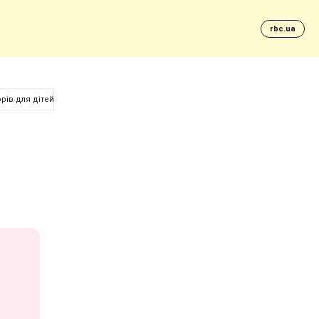
rbc.ua
рів для дітей