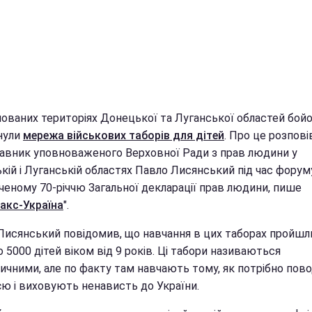
пованих територіях Донецької та Луганської областей бой
нули
мережа військових таборів для дітей
. Про це розпові
авник уповноваженого Верховної Ради з прав людини у
ій і Луганській областях Павло Лисянський під час форуму
ченому 70-річчю Загальної декларації прав людини, пише
акс-Україна
".
Лисянський повідомив, що навчання в цих таборах пройшл
 5000 дітей віком від 9 років. Ці табори називаються
тичними, але по факту там навчають тому, як потрібно пов
єю і виховують ненависть до України.