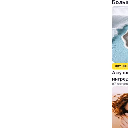
Больш
ВКУСН
Ажурны
ингре
07 август