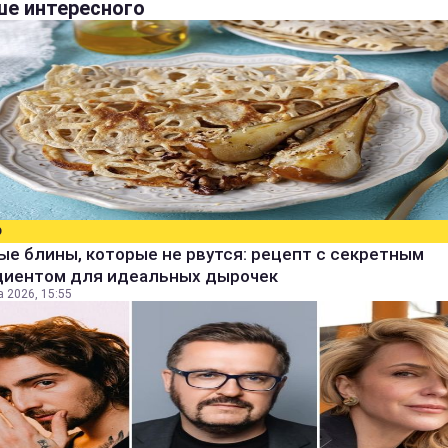
е интересного
О
е блины, которые не рвутся: рецепт с секретным
диентом для идеальных дырочек
а 2026, 15:55