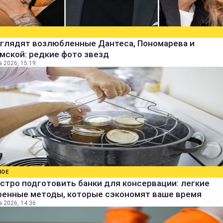
ыглядят возлюбленные Дантеса, Пономарева и
мской: редкие фото звезд
а 2026, 15:19
НОЕ
стро подготовить банки для консервации: легкие
ренные методы, которые сэкономят ваше время
а 2026, 14:36