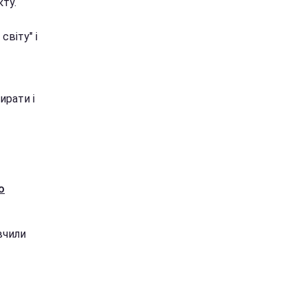
кту.
світу" і
ирати і
о
вчили