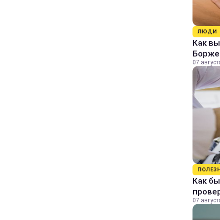
ЛЮДИ
Как в
Борже
07 август
ПОЛЕЗ
Как бы
прове
07 август