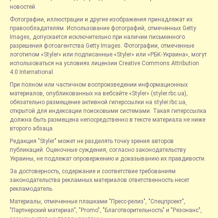
новостей.
Фотографии, иллюстрации и другие изображения принадлежат их
правообладателям. Использование фотографий, отмеченных Getty
Images, допускается исключительно при наличии письменного
разрешения фотоагентства Getty Images. Фотографии, отмеченные
логотипом «Styler» или подписанные «Styler» или «РБК-Украина», могут
использоваться на условиях лицензии Creative Commons Attribution
4.0 International.
При полном или частичном воспроизведении информационных
материалов, опубликованных на вебсайте «Styler» (styler.rbc.ua),
обязательно размещение активной гиперссылки на styler.rbc.ua,
открытой для индексации поисковыми системами. Такая гиперссылка
должна быть размещена непосредственно в тексте материала не ниже
второго абзаца.
Редакция "Styler" может не разделять точку зрения авторов
публикаций. Оценочные суждения, согласно законодательству
Украины, не подлежат опровержению и доказыванию их правдивости.
За достоверность, содержание и соответствие требованиям
законодательства рекламных материалов ответственность несет
рекламодатель.
Материалы, отмеченные плашками "Пресс-релиз", "Спецпроект",
"Партнерский материал", "Promo", "Благотворительность" и "Резонанс",