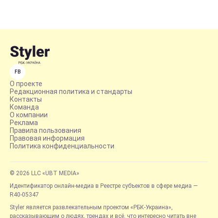
FB
О проекте
Редакционная политика и стандарты
Контакты
Команда
О компании
Реклама
Правила пользования
Правовая информация
Политика конфиденциальности
© 2026 LLC «UBT MEDIA»
Идентификатор онлайн-медиа в Реестре субъектов в сфере медиа —
R40-05347
Styler является развлекательным проектом «РБК-Украина»,
рассказывающим о людях, трендах и всё, что интересно читать вне