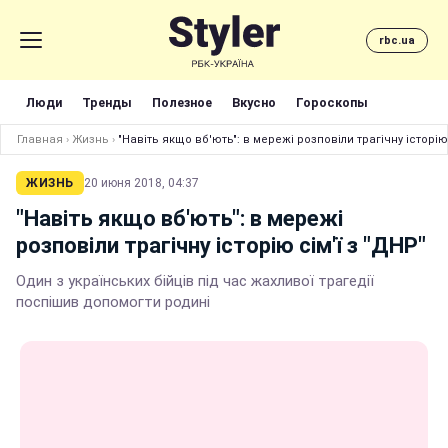
rbc.ua
Люди
Тренды
Полезное
Вкусно
Гороскопы
Главная
›
Жизнь
›
"Навіть якщо вб'ють": в мережі розповіли трагічну історію 
ЖИЗНЬ
20 июня 2018, 04:37
"Навіть якщо вб'ють": в мережі
розповіли трагічну історію сім'ї з "ДНР"
Один з українських бійців під час жахливої трагедії
поспішив допомогти родині