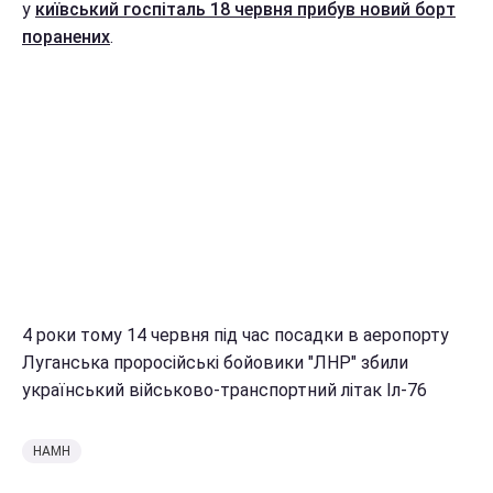
у
київський госпіталь 18 червня прибув новий борт
поранених
.
4 роки тому 14 червня під час посадки в аеропорту
Луганська проросійські бойовики "ЛНР" збили
український військово-транспортний літак Іл-76
НАМН