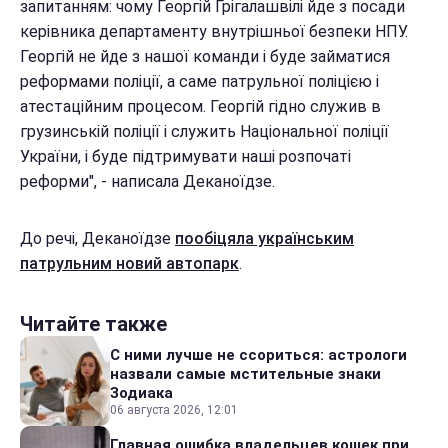
запитанням: чому Георгій Грігалашвілі йде з посади
керівника департаменту внутрішньої безпеки НПУ.
Георгій не йде з нашої команди і буде займатися
реформами поліції, а саме патрульної поліцією і
атестаційним процесом. Георгій гідно служив в
грузинській поліції і служить Національної поліції
України, і буде підтримувати наші розпочаті
реформи", - написала Деканоїдзе.
До речі, Деканоїдзе
пообіцяла українським
патрульним новий автопарк
.
Читайте также
С ними лучше не ссориться: астрологи
назвали самые мстительные знаки
Зодиака
06 августа 2026, 12:01
Главная ошибка владельцев кошек при