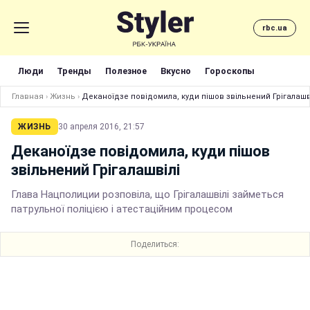
rbc.ua
Люди
Тренды
Полезное
Вкусно
Гороскопы
Главная
›
Жизнь
›
Деканоїдзе повідомила, куди пішов звільнений Грігалашв
ЖИЗНЬ
30 апреля 2016, 21:57
Деканоїдзе повідомила, куди пішов
звільнений Грігалашвілі
Глава Нацполиции розповіла, що Грігалашвілі займеться
патрульної поліцією і атестаційним процесом
Поделиться: