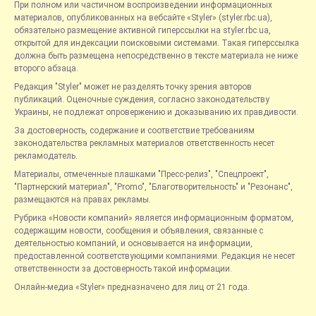
При полном или частичном воспроизведении информационных
материалов, опубликованных на вебсайте «Styler» (styler.rbc.ua),
обязательно размещение активной гиперссылки на styler.rbc.ua,
открытой для индексации поисковыми системами. Такая гиперссылка
должна быть размещена непосредственно в тексте материала не ниже
второго абзаца.
Редакция "Styler" может не разделять точку зрения авторов
публикаций. Оценочные суждения, согласно законодательству
Украины, не подлежат опровержению и доказыванию их правдивости.
За достоверность, содержание и соответствие требованиям
законодательства рекламных материалов ответственность несет
рекламодатель.
Материалы, отмеченные плашками "Пресс-релиз", "Спецпроект",
"Партнерский материал", "Promo", "Благотворительность" и "Резонанс",
размещаются на правах рекламы.
Рубрика «Новости компаний» является информационным форматом,
содержащим новости, сообщения и объявления, связанные с
деятельностью компаний, и основывается на информации,
предоставленной соответствующими компаниями. Редакция не несет
ответственности за достоверность такой информации.
Онлайн-медиа «Styler» предназначено для лиц от 21 года.