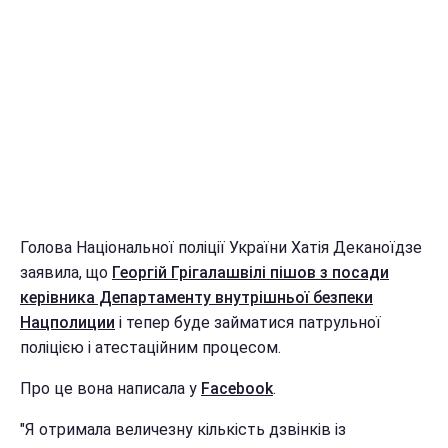
Голова Національної поліції України Хатія Деканоїдзе
заявила, що
Георгій Грігалашвілі пішов з посади
керівника Департаменту внутрішньої безпеки
Нацполиции
і тепер буде займатися патрульної
поліцією і атестаційним процесом.
Про це вона написала у
Facebook
.
"Я отримала величезну кількість дзвінків із