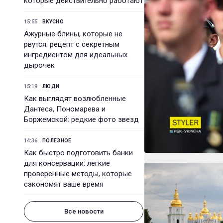
которые действительно работают
15:55
ВКУСНО
Ажурные блины, которые не
рвутся: рецепт с секретным
ингредиентом для идеальных
дырочек
15:19
ЛЮДИ
Как выглядят возлюбленные
Дантеса, Пономарева и
Боржемской: редкие фото звезд
14:36
ПОЛЕЗНОЕ
Как быстро подготовить банки
для консервации: легкие
проверенные методы, которые
сэкономят ваше время
Все новости