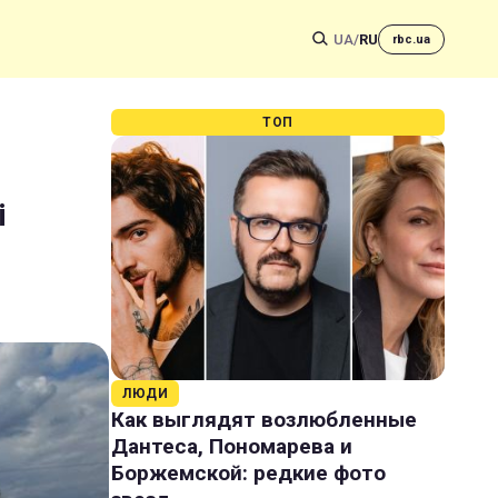
UA
/
RU
rbc.ua
ТОП
і
ЛЮДИ
Как выглядят возлюбленные
Дантеса, Пономарева и
Боржемской: редкие фото