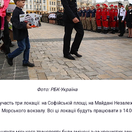
Фото: РБК-Україна
 участь три локації: на Софійській площі, на Майдані Незалеж
 Морського вокзалу. Всі ці локації будуть працювати з 14.0
шрути міського транспорту були змінені з-за урочистих зах