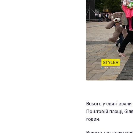
Всього у святі взяли
Поштовій площі, біля
годин.
Відомо, що деякі мар