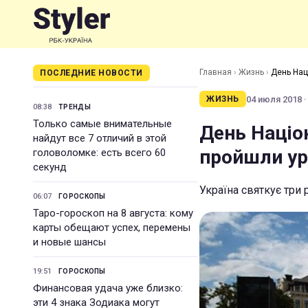
Главная
›
Жизнь
›
День Наці
ПОСЛЕДНИЕ НОВОСТИ
04 июля 2018 ·
ЖИЗНЬ
08:38
ТРЕНДЫ
Только самые внимательные
День Націон
найдут все 7 отличий в этой
пройшли ур
головоломке: есть всего 60
секунд
Україна святкує три 
06:07
ГОРОСКОПЫ
Таро-гороскоп на 8 августа: кому
карты обещают успех, перемены
и новые шансы
19:51
ГОРОСКОПЫ
Финансовая удача уже близко:
эти 4 знака Зодиака могут