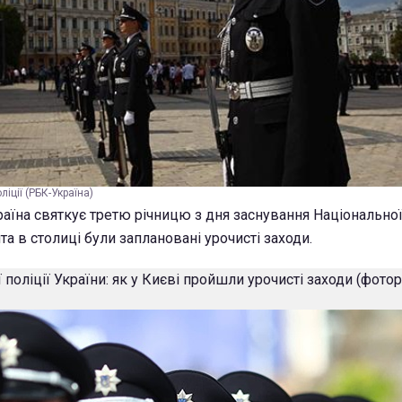
іції (РБК-Україна)
раїна святкує третю річницю з дня заснування Національної
ята в столиці були заплановані урочисті заходи.