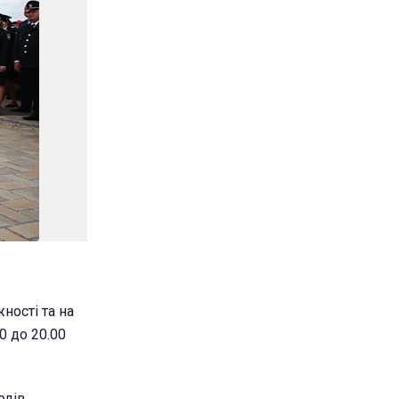
ності та на
0 до 20.00
одів.