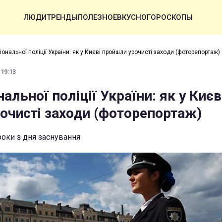
ЛЮДИ
ТРЕНДЫ
ПОЛЕЗНОЕ
ВКУСНО
ГОРОСКОПЫ
ональної поліції України: як у Києві пройшли урочисті заходи (фоторепортаж)
 19:13
альної поліції України: як у Києв
очисті заходи (фоторепортаж)
роки з дня заснування