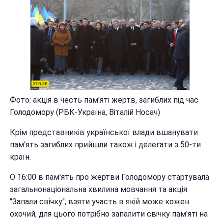
Фото: акція в честь пам'яті жертв, загиблих під час
Голодомору (РБК-Україна, Віталій Носач)
Крім представників української влади вшанувати
пам'ять загиблих прийшли також і делегати з 50-ти
країн.
О 16:00 в пам'ять про жертви Голодомору стартувала
загальнонаціональна хвилина мовчання та акція
"Запали свічку", взяти участь в якій може кожен
охочий, для цього потрібно запалити свічку пам'яті на