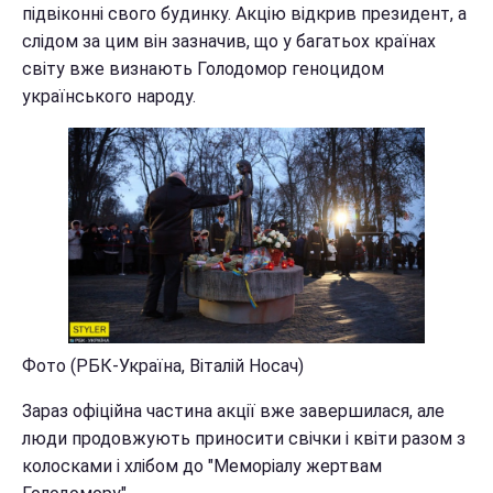
підвіконні свого будинку. Акцію відкрив президент, а
слідом за цим він зазначив, що у багатьох країнах
світу вже визнають Голодомор геноцидом
українського народу.
Фото (РБК-Україна, Віталій Носач)
Зараз офіційна частина акції вже завершилася, але
люди продовжують приносити свічки і квіти разом з
колосками і хлібом до "Меморіалу жертвам