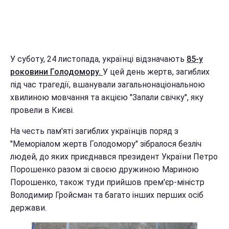
У суботу, 24 листопада, українці відзначають
85-у
роковини Голодомору.
У цей день жертв, загиблих
під час трагедії, вшанували загальнонаціональною
хвилиною мовчання та акцією "Запали свічку", яку
провели в Києві.
На честь пам'яті загиблих українців поряд з
"Меморіалом жертв Голодомору" зібралося безліч
людей, до яких приєднався президент України Петро
Порошенко разом зі своєю дружиною Мариною
Порошенко, також туди прийшов прем'єр-міністр
Володимир Гройсман та багато інших перших осiб
держави.