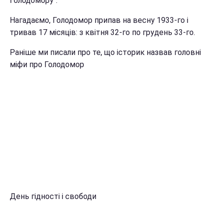
Голодомору".
Нагадаємо, Голодомор припав на весну 1933-го і
тривав 17 місяців: з квітня 32-го по грудень 33-го.
Раніше ми писали про те, що історик назвав головні
міфи про Голодомор
День гідності і свободи