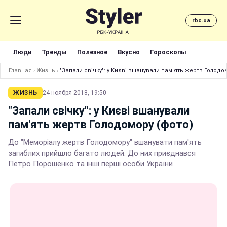
rbc.ua
Люди
Тренды
Полезное
Вкусно
Гороскопы
Главная
›
Жизнь
›
"Запали свічку": у Києві вшанували пам'ять жертв Голодо
ЖИЗНЬ
24 ноября 2018, 19:50
"Запали свічку": у Києві вшанували
пам'ять жертв Голодомору (фото)
До "Меморіалу жертв Голодомору" вшанувати пам'ять
загиблих прийшло багато людей. До них приєднався
Петро Порошенко та інші перші особи України