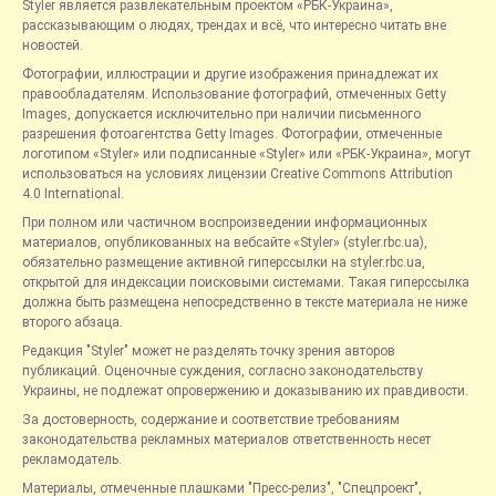
Styler является развлекательным проектом «РБК-Украина»,
рассказывающим о людях, трендах и всё, что интересно читать вне
новостей.
Фотографии, иллюстрации и другие изображения принадлежат их
правообладателям. Использование фотографий, отмеченных Getty
Images, допускается исключительно при наличии письменного
разрешения фотоагентства Getty Images. Фотографии, отмеченные
логотипом «Styler» или подписанные «Styler» или «РБК-Украина», могут
использоваться на условиях лицензии Creative Commons Attribution
4.0 International.
При полном или частичном воспроизведении информационных
материалов, опубликованных на вебсайте «Styler» (styler.rbc.ua),
обязательно размещение активной гиперссылки на styler.rbc.ua,
открытой для индексации поисковыми системами. Такая гиперссылка
должна быть размещена непосредственно в тексте материала не ниже
второго абзаца.
Редакция "Styler" может не разделять точку зрения авторов
публикаций. Оценочные суждения, согласно законодательству
Украины, не подлежат опровержению и доказыванию их правдивости.
За достоверность, содержание и соответствие требованиям
законодательства рекламных материалов ответственность несет
рекламодатель.
Материалы, отмеченные плашками "Пресс-релиз", "Спецпроект",