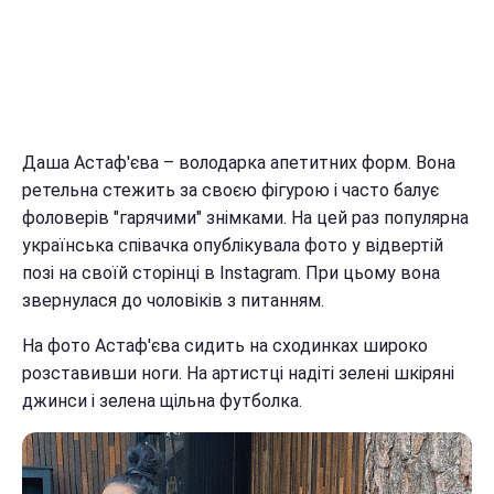
Даша Астаф'єва – володарка апетитних форм. Вона
ретельна стежить за своєю фігурою і часто балує
фоловерів "гарячими" знімками. На цей раз популярна
українська співачка опублікувала фото у відвертій
позі на своїй сторінці в Instagram. При цьому вона
звернулася до чоловіків з питанням.
На фото Астаф'єва сидить на сходинках широко
розставивши ноги. На артистці надіті зелені шкіряні
джинси і зелена щільна футболка.