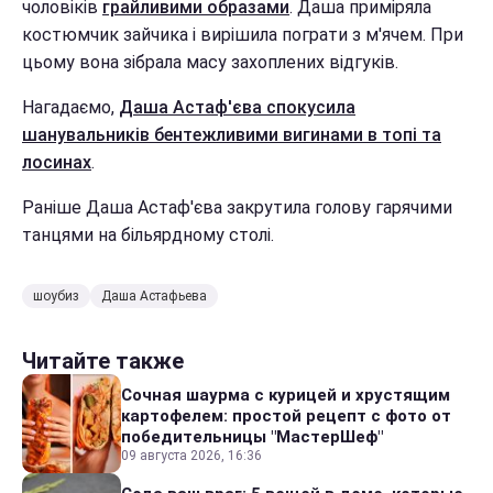
чоловіків
грайливими образами
. Даша приміряла
костюмчик зайчика і вирішила пограти з м'ячем. При
цьому вона зібрала масу захоплених відгуків.
Нагадаємо,
Даша Астаф'єва спокусила
шанувальників бентежливими вигинами в топі та
лосинах
.
Раніше Даша Астаф'єва закрутила голову гарячими
танцями на більярдному столі.
шоубиз
Даша Астафьева
Читайте также
Сочная шаурма с курицей и хрустящим
картофелем: простой рецепт с фото от
победительницы "МастерШеф"
09 августа 2026, 16:36