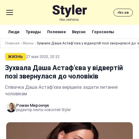
rbc.ua
Люди
Тренды
Полезное
Вкусно
Гороскопы
Главная
›
Жизнь
›
Зухвала Даша Астаф'єва у відвертій позі звернулася до ч
ЖИЗНЬ
27 мая 2020, 20:32
Зухвала Даша Астаф'єва у відвертій
позі звернулася до чоловіків
Співачка Даша Астаф'єва вирішила задати питання
чоловікам
Роман Мирончук
редактор ленты новостей Styler