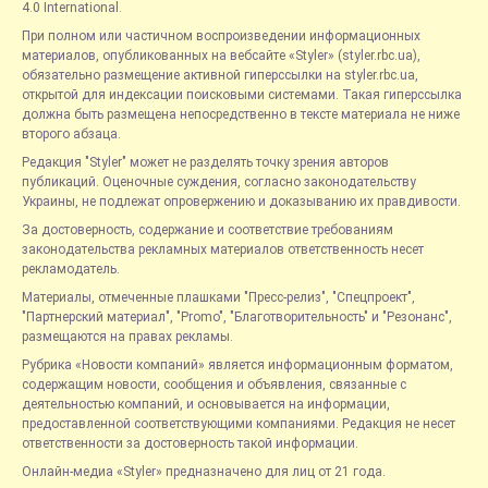
4.0 International.
При полном или частичном воспроизведении информационных
материалов, опубликованных на вебсайте «Styler» (styler.rbc.ua),
обязательно размещение активной гиперссылки на styler.rbc.ua,
открытой для индексации поисковыми системами. Такая гиперссылка
должна быть размещена непосредственно в тексте материала не ниже
второго абзаца.
Редакция "Styler" может не разделять точку зрения авторов
публикаций. Оценочные суждения, согласно законодательству
Украины, не подлежат опровержению и доказыванию их правдивости.
За достоверность, содержание и соответствие требованиям
законодательства рекламных материалов ответственность несет
рекламодатель.
Материалы, отмеченные плашками "Пресс-релиз", "Спецпроект",
"Партнерский материал", "Promo", "Благотворительность" и "Резонанс",
размещаются на правах рекламы.
Рубрика «Новости компаний» является информационным форматом,
содержащим новости, сообщения и объявления, связанные с
деятельностью компаний, и основывается на информации,
предоставленной соответствующими компаниями. Редакция не несет
ответственности за достоверность такой информации.
Онлайн-медиа «Styler» предназначено для лиц от 21 года.