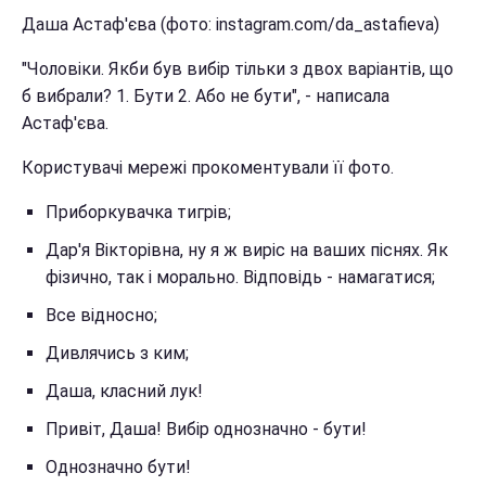
Даша Астаф'єва (фото: instagram.com/da_astafieva)
"Чоловіки. Якби був вибір тільки з двох варіантів, що
б вибрали? 1. Бути 2. Або не бути", - написала
Астаф'єва.
Користувачі мережі прокоментували її фото.
Приборкувачка тигрів;
Дар'я Вікторівна, ну я ж виріс на ваших піснях. Як
фізично, так і морально. Відповідь - намагатися;
Все відносно;
Дивлячись з ким;
Даша, класний лук!
Привіт, Даша! Вибір однозначно - бути!
Однозначно бути!