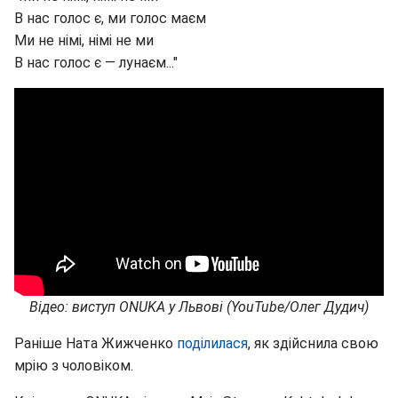
В нас голос є, ми голос маєм
Ми не німі, німі не ми
В нас голос є — лунаєм..."
Відео: виступ ONUKA у Львові (YouTube/Олег Дудич)
Раніше Ната Жижченко
поділилася
, як здійснила свою
мрію з чоловіком.