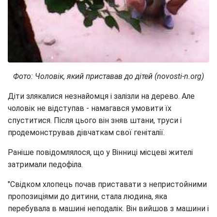
Фото: Чоловік, який приставав до дітей (novosti-n.org)
Діти злякалися незнайомця і залізли на дерево. Але
чоловік не відступав - намагався умовити їх
спуститися. Після цього він зняв штани, труси і
продемонстрував дівчаткам свої геніталії.
Раніше повідомлялося, що у Вінниці місцеві жителі
затримали педофіла.
"Свідком хлопець почав приставати з непристойними
пропозиціями до дитини, стала людина, яка
перебувала в машині неподалік. Він вийшов з машини і