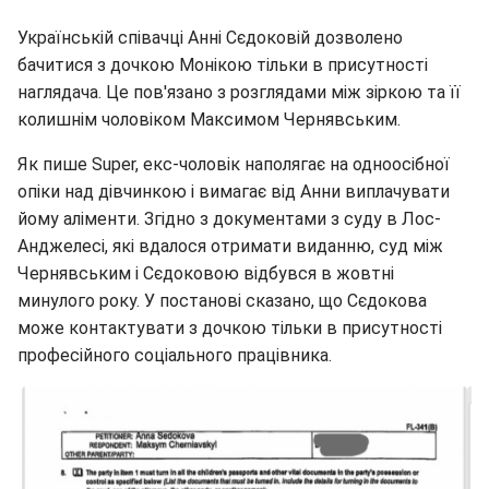
Українській співачці Анні Сєдоковій дозволено
бачитися з дочкою Монікою тільки в присутності
наглядача. Це пов'язано з розглядами між зіркою та її
колишнім чоловіком Максимом Чернявським.
Як пише Super, екс-чоловік наполягає на одноосібної
опіки над дівчинкою і вимагає від Анни виплачувати
йому аліменти. Згідно з документами з суду в Лос-
Анджелесі, які вдалося отримати виданню, суд між
Чернявським і Сєдоковою відбувся в жовтні
минулого року. У постанові сказано, що Сєдокова
може контактувати з дочкою тільки в присутності
професійного соціального працівника.