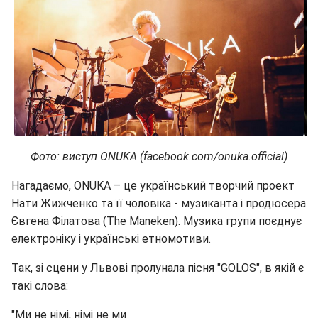
Фото: виступ ONUKA (facebook.com/onuka.official)
Нагадаємо, ONUKA – це український творчий проект
Нати Жижченко та її чоловіка - музиканта і продюсера
Євгена Філатова (The Maneken). Музика групи поєднує
електроніку і українські етномотиви.
Так, зі сцени у Львові пролунала пісня "GOLOS", в якій є
такі слова:
"Ми не німі, німі не ми