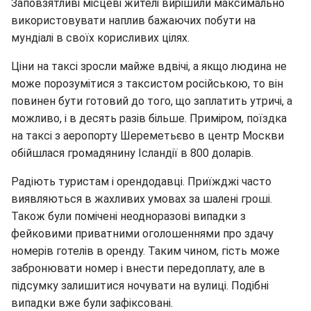
Заповзятливі місцеві жителі вирішили максимально
використовувати наплив бажаючих побути на
мундіалі в своїх корисливих цілях.
Ціни на таксі зросли майже вдвічі, а якщо людина не
може порозумітися з таксистом російською, то він
повинен бути готовий до того, що заплатить утричі, а
можливо, і в десять разів більше. Приміром, поїздка
на таксі з аеропорту Шереметьєво в центр Москви
обійшлася громадянину Ісландії в 800 доларів.
Радіють туристам і орендодавці. Приїжджі часто
виявляються в жахливих умовах за шалені гроші.
Також були помічені неодноразові випадки з
фейковими приватними оголошеннями про здачу
номерів готелів в оренду. Таким чином, гість може
забронювати номер і внести передоплату, але в
підсумку залишитися ночувати на вулиці. Подібні
випадки вже були зафіксовані.