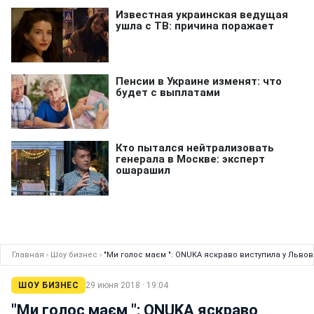
Главная
›
Шоу бизнес
›
"Ми голос маєм ": ONUKA яскраво виступила у Львові 
ШОУ БИЗНЕС
29 июня 2018 · 19:04
"Ми голос маєм ": ONUKA яскраво