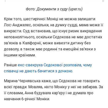
Фото: Документи з суду (uper.ru)
Крім того, шестирічної Моніці не можна залишати
Лос-Анджелес, оскільки, на думку судді, мама може її
викрасти. Суд встановив, що існує ризик викрадення
неповнолітнього, оскільки Сєдокова не має достатніх
зв'язків в Каліфорнії, може вивезти дитину без
дозволу, а також має родинні та емоційні зв'язки з
іншими країнами.
Раніше
екс-свекруха Сєдокової розповіла, чому
співачці не дають бачитися з дочкою.
Марина Чернявська каже, що Сєдокова не говорить
всієї правди. Мовляв, ніхто Моніку у неї не забирав. За
її словами, Анна будувала кар'єру і не думала про
навчання 6-річної Моніки.