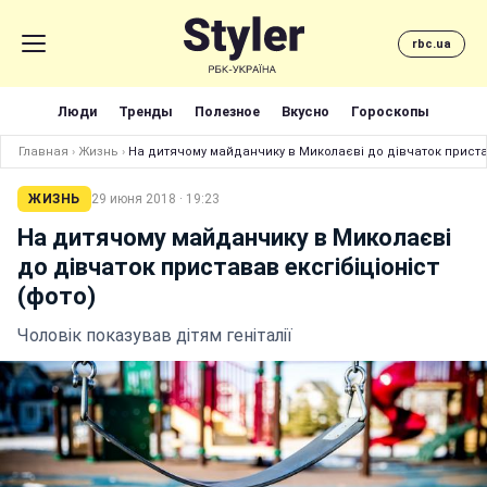
rbc.ua
Люди
Тренды
Полезное
Вкусно
Гороскопы
Главная
›
Жизнь
›
На дитячому майданчику в Миколаєві до дівчаток пристав
ЖИЗНЬ
29 июня 2018 · 19:23
На дитячому майданчику в Миколаєві
до дівчаток приставав ексгібіціоніст
(фото)
Чоловік показував дітям геніталії