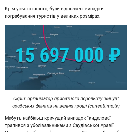
Крім усього іншого, були відзначені випадки
пограбування туристів у великих розмірах.
Скрін: організатор приватного перельоту "кинув"
арабських фанатів на великі гроші (currenttime.tv)
Мабуть найбільш кричущий випадок "кидалова"
трапився з уболівальниками з Саудівської Аравії.