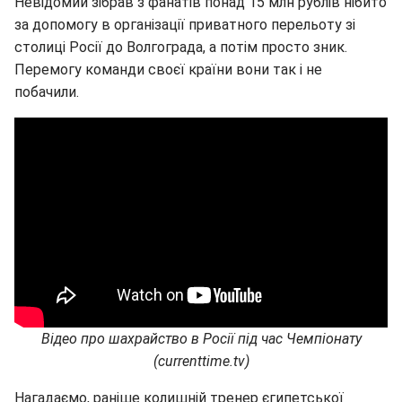
Невідомий зібрав з фанатів понад 15 млн рублів нібито
за допомогу в організації приватного перельоту зі
столиці Росії до Волгограда, а потім просто зник.
Перемогу команди своєї країни вони так і не
побачили.
Відео про шахрайство в Росії під час Чемпіонату
(currenttime.tv)
Нагадаємо, раніше колишній тренер єгипетської