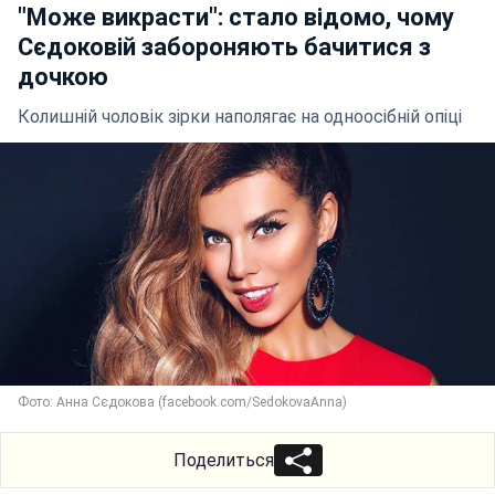
"Може викрасти": стало відомо, чому
Сєдоковій забороняють бачитися з
дочкою
Колишній чоловік зірки наполягає на одноосібній опіці
Фото: Анна Сєдокова (facebook.com/SedokovaAnna)
Поделиться