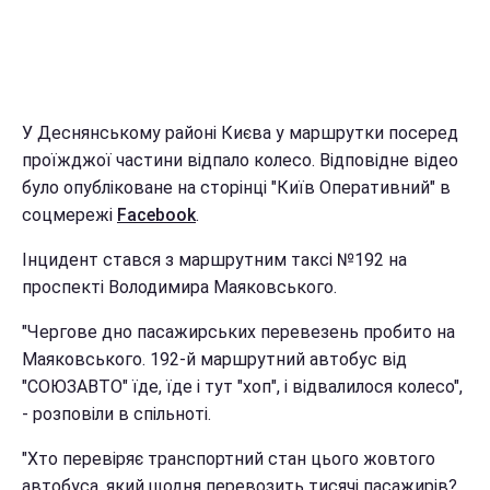
У Деснянському районі Києва у маршрутки посеред
проїжджої частини відпало колесо. Відповідне відео
було опубліковане на сторінці "Київ Оперативний" в
соцмережі
Facebook
.
Інцидент стався з маршрутним таксі №192 на
проспекті Володимира Маяковського.
"Чергове дно пасажирських перевезень пробито на
Маяковського. 192-й маршрутний автобус від
"СОЮЗАВТО" їде, їде і тут "хоп", і відвалилося колесо",
- розповіли в спільноті.
"Хто перевіряє транспортний стан цього жовтого
автобуса, який щодня перевозить тисячі пасажирів?