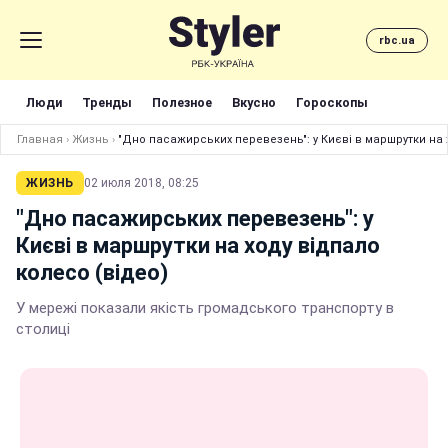
rbc.ua
Люди
Тренды
Полезное
Вкусно
Гороскопы
Главная
›
Жизнь
›
"Дно пасажирських перевезень": у Києві в маршрутки на 
ЖИЗНЬ
02 июля 2018, 08:25
"Дно пасажирських перевезень": у
Києві в маршрутки на ходу відпало
колесо (відео)
У мережі показали якість громадського транспорту в
столиці