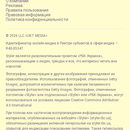
О компании
Реклама
Правила пользования
Правовая информация
Политика конфиденциальности
© 2026 LLC «UBT MEDIA»
Идентификатор онлайн-медиа в Реестре субъектов в сфере медиа —
R40-05347
Styler является развлекательным проектом «РБК-Украина»,
рассказывающим о людях, трендах и всё, что интересно читать вне
новостей.
Фотографии, иллюстрации и другие изображения принадлежат их
правообладателям. Использование фотографий, отмеченных Getty
Images, допускается исключительно при наличии письменного
разрешения фотоагентства Getty Images. Фотографии, отмеченные
логотипом «Styler» или подписанные «Styler» или «РБК-Украина», могут
использоваться на условиях лицензии Creative Commons Attribution
4.0 International.
При полном или частичном воспроизведении информационных
материалов, опубликованных на вебсайте «Styler» (styler.rbc.ua),
обязательно размещение активной гиперссылки на styler.rbc.ua,
открытой для индексации поисковыми системами. Такая гиперссылка