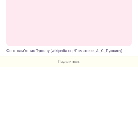
Фото: пам'ятник Пушкіну (wikipedia.org/Памятники_А._С._Пушкину)
Поделиться: