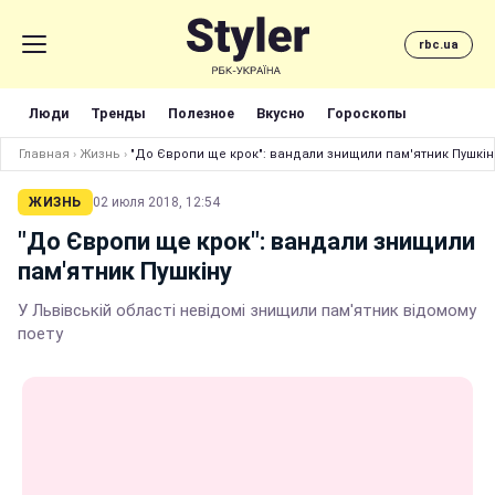
rbc.ua
Люди
Тренды
Полезное
Вкусно
Гороскопы
Главная
›
Жизнь
›
"До Європи ще крок": вандали знищили пам'ятник Пушкін
ЖИЗНЬ
02 июля 2018, 12:54
"До Європи ще крок": вандали знищили
пам'ятник Пушкіну
У Львівській області невідомі знищили пам'ятник відомому
поету