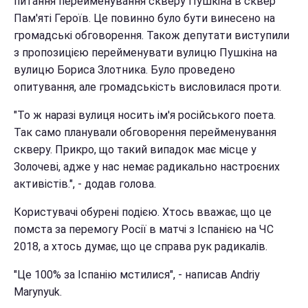
питання перейменування скверу Пушкіна в сквер
Пам'яті Героїв. Це повинно було бути винесено на
громадські обговорення. Також депутати виступили
з пропозицією перейменувати вулицю Пушкіна на
вулицю Бориса Злотника. Було проведено
опитування, але громадськість висловилася проти.
"То ж наразі вулиця носить ім'я російського поета.
Так само планували обговорення перейменування
скверу. Прикро, що такий випадок має місце у
Золочеві, адже у нас немає радикально настроєних
активістів.", - додав голова.
Користувачі обурені подією. Хтось вважає, що це
помста за перемогу Росії в матчі з Іспанією на ЧС
2018, а хтось думає, що це справа рук радикалів.
"Це 100% за Іспанію мстилися", - написав Andriy
Marynyuk.