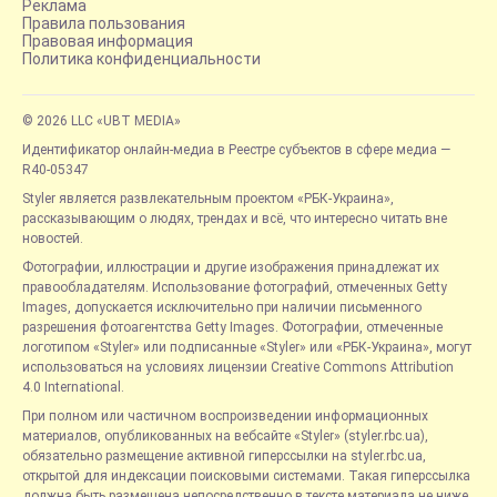
Реклама
Правила пользования
Правовая информация
Политика конфиденциальности
© 2026 LLC «UBT MEDIA»
Идентификатор онлайн-медиа в Реестре субъектов в сфере медиа —
R40-05347
Styler является развлекательным проектом «РБК-Украина»,
рассказывающим о людях, трендах и всё, что интересно читать вне
новостей.
Фотографии, иллюстрации и другие изображения принадлежат их
правообладателям. Использование фотографий, отмеченных Getty
Images, допускается исключительно при наличии письменного
разрешения фотоагентства Getty Images. Фотографии, отмеченные
логотипом «Styler» или подписанные «Styler» или «РБК-Украина», могут
использоваться на условиях лицензии Creative Commons Attribution
4.0 International.
При полном или частичном воспроизведении информационных
материалов, опубликованных на вебсайте «Styler» (styler.rbc.ua),
обязательно размещение активной гиперссылки на styler.rbc.ua,
открытой для индексации поисковыми системами. Такая гиперссылка
должна быть размещена непосредственно в тексте материала не ниже