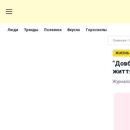
Люди
Тренды
Полезное
Вкусно
Гороскопы
Главная
›
ЖИЗНЬ
"Довб
життя
Журналіс