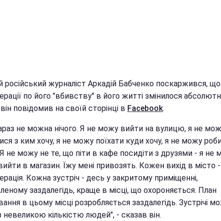
й російський журналіст Аркадій Бабченко поскаржився, що 
рації по його "вбивству" в його житті змінилося абсолютн
він повідомив на своїй сторінці в
Facebook
.
араз не можна нічого. Я не можу вийти на вулицю, я не мо
ися з ким хочу, я не можу поїхати куди хочу, я не можу роб
 Я не можу не те, що піти в кафе посидіти з друзями - я не
вийти в магазин. Їжу мені привозять. Кожен вихід в місто -
рація. Кожна зустріч - десь у закритому приміщенні,
еному заздалегідь, краще в місці, що охороняється. План
ання в цьому місці розробляється заздалегідь. Зустрічі м
з невеликою кількістю людей", - сказав він.