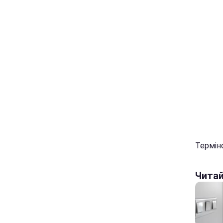
Терміно
Чита