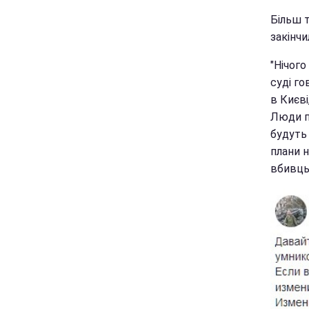
Більш т
закінчи
"Нічого
суді го
в Києві
Люди п
будуть 
плани н
вбивць.