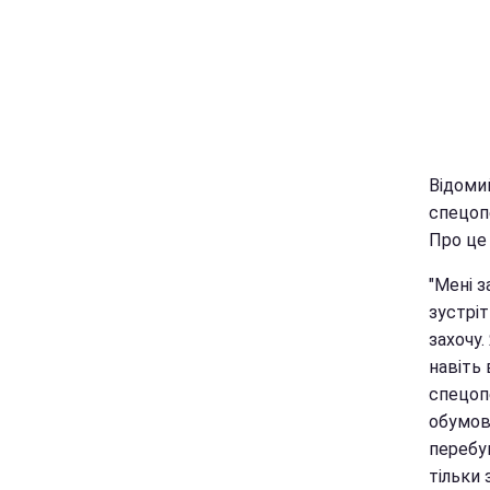
Відоми
спецопе
Про це 
"Мені з
зустріт
захочу.
навіть 
спецопе
обумовл
перебув
тільки 