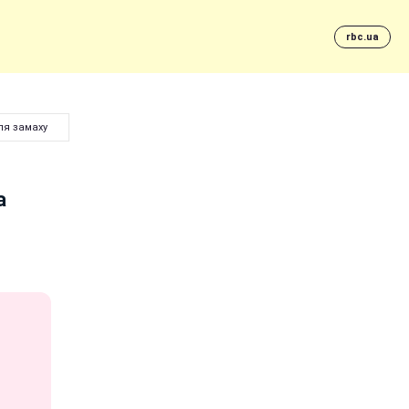
rbc.ua
ля замаху
а