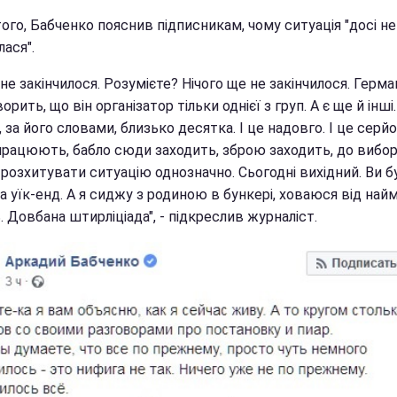
ого, Бабченко пояснив підписникам, чому ситуація "досі не
лася".
 не закінчилося. Розумієте? Нічого ще не закінчилося. Герма
ворить, що він організатор тільки однієї з груп. А є ще й інші
, за його словами, близько десятка. І це надовго. І це серйо
рацюють, бабло сюди заходить, зброю заходить, до вибор
розхитувати ситуацію однозначно. Сьогодні вихідний. Ви б
а уїк-енд. А я сиджу з родиною в бункері, ховаюся від най
 Довбана штирліціада", - підкреслив журналіст.