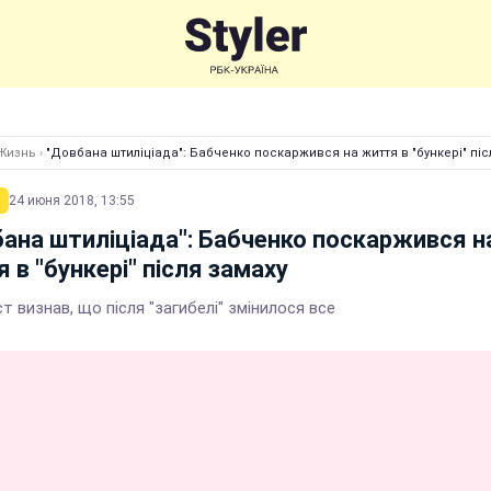
Жизнь
›
"Довбана штиліціада": Бабченко поскаржився на життя в "бункері" піс
24 июня 2018, 13:55
ана штиліціада": Бабченко поскаржився н
 в "бункері" після замаху
т визнав, що після "загибелі" змінилося все