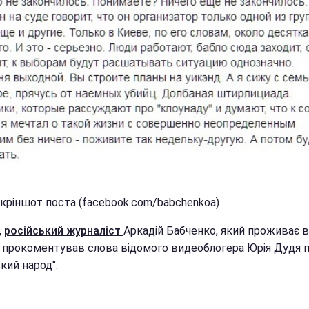
скріншот поста (facebook.com/babchenkoa)
,
російський журналіст
Аркадій Бабченко, який проживає в
і, прокоментував слова відомого видеоблогера Юрія Дудя 
кий народ".