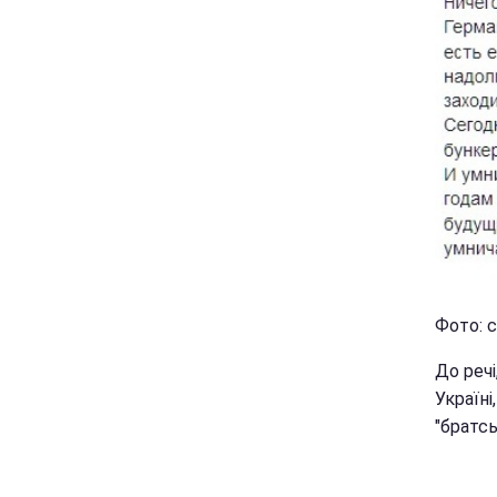
Фото: 
До речі
Україн
"братсь