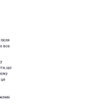
після
о все.
жу
ити, що
 можу
 це
ожливі