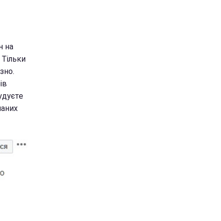
н на
. Тільки
зно.
ів
удуєте
маних