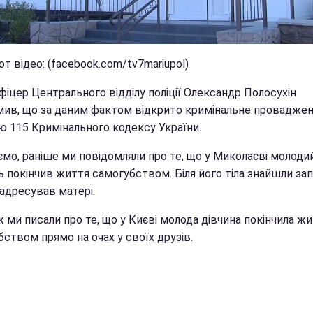
т відео: (facebook.com/tv7mariupol)
іцер Центрального відділу поліції Олександр Полосухін
мив, що за даним фактом відкрито кримінальне проваджен
ю 115 Кримінального кодексу України.
ємо, раніше ми повідомляли про те, що у Миколаєві молоди
 покінчив життя самогубством. Біля його тіла знайшли зап
 адресував матері.
 ми писали про те, що у Києві молода дівчина покінчила ж
ством прямо на очах у своїх друзів.