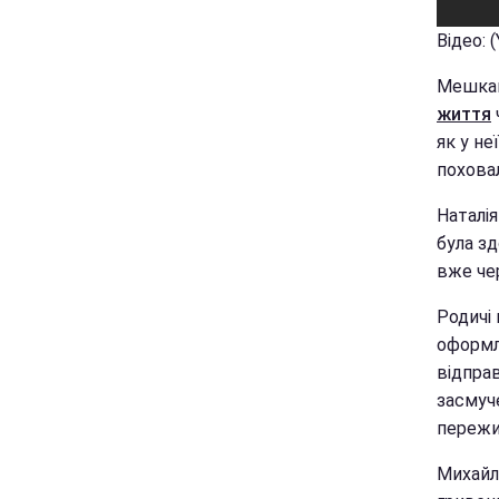
Відео: 
Мешкан
життя
як у не
похова
Наталія
була зд
вже чер
Родичі
оформля
відпра
засмуче
пережи
Михайл