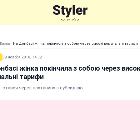
Жизнь
›
На Донбасі жінка покінчила з собою через високі комунальні тарифи
09 ноября 2018, 14:32
нбасі жінка покінчила з собою через висок
альні тарифи
т стався через плутанину з субсидією