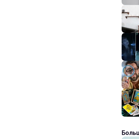
Больш