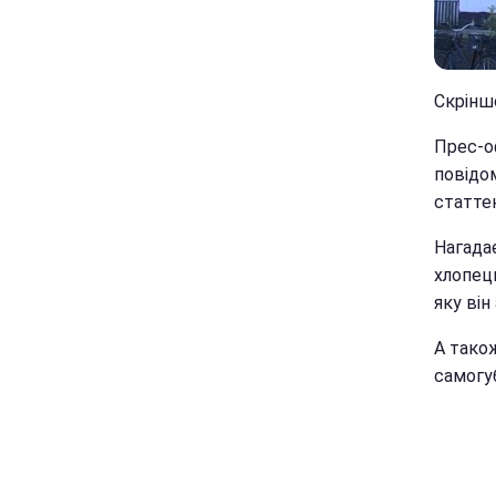
Скріншо
Прес-оф
повідо
статте
Нагада
хлопець
яку він
А також
самогуб