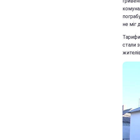
гривень
комунал
пограбу
не міг 
Тарифи 
стали 
жителів