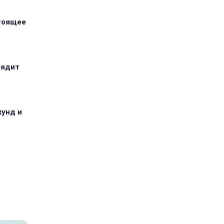
стоящее
лядит
кунд и