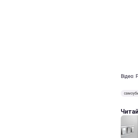
Відео: 
самоуб
Чита