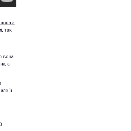
пішла з
і, так
.
о вона
на, а
о
але її
0