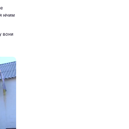
не
я нічим
у вони