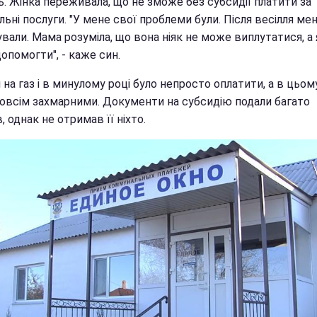
. Жінка переживала, що не зможе без субсидії платити за
ьні послуги. "У мене свої проблеми були. Після весілля ме
вали. Мама розуміла, що вона ніяк не може виплутатися, а 
допомогти", - каже син.
на газ і в минулому році було непросто оплатити, а в цьом
зовсім захмарними. Документи на субсидію подали багато
, однак не отримав її ніхто.