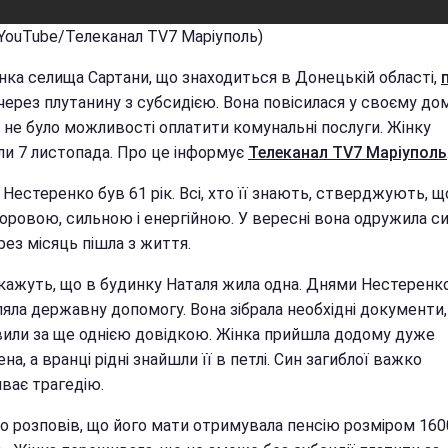
(YouTube/Телеканал ТV7 Маріуполь)
ка селища Сартани, що знаходиться в Донецькій області,
через плутанину з субсидією. Вона повісилася у своєму дом
ї не було можливості оплатити комунальні послуги. Жінку
ли 7 листопада. Про це інформує
Телеканал ТV7 Маріуполь
 Нестеренко був 61 рік. Всі, хто її знають, стверджують, щ
оровою, сильною і енергійною. У вересні вона одружила си
ез місяць пішла з життя.
 кажуть, що в будинку Наталя жила одна. Днями Нестеренк
ла державну допомогу. Вона зібрала необхідні документи, 
вили за ще однією довідкою. Жінка прийшла додому дуже
на, а вранці рідні знайшли її в петлі. Син загиблої важко
ває трагедію.
о розповів, що його мати отримувала пенсію розміром 160