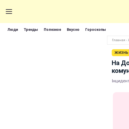
Люди
Тренды
Полезное
Вкусно
Гороскопы
Главная
›
ЖИЗНЬ
На До
комун
Інциден