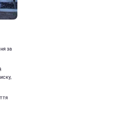
ня за
й
иску,
иття