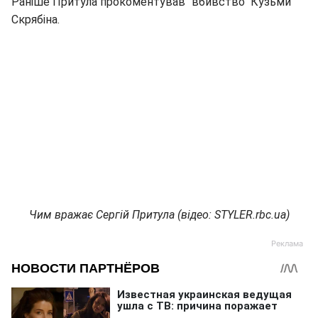
Раніше Притула прокоментував "вбивство" Кузьми
Скрябіна.
Чим вражає Сергій Притула (відео: STYLER.rbc.ua)