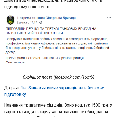
долати водні перешкоди, як в надводному, так і в
підводному положенні.
Скріншот поста (facebook.com/1ogtb)
До речі,
Яна Зінкевич кличе українців на військову
підготовку
.
Навчання триватиме сім днів. Воно коштує 1500 грн. У
вартість входить харчування, навчальне обладнання