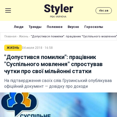
rbc.ua
Люди
Тренды
Полезное
Вкусно
Гороскопы
Главная
›
Жизнь
›
"Допустився помилки": працівник "Суспільного мовлення" 
ЖИЗНЬ
04 июля 2018 · 16:58
"Допустився помилки": працівник
"Суспільного мовлення" спростував
чутки про свої мільйонні статки
На підтвердження своїх слів Грузинський опублікував
офіційний документ — довідку про доходи