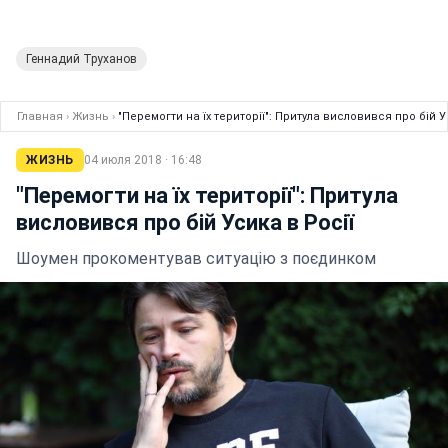
Геннадий Труханов
Главная
›
Жизнь
›
"Перемогти на їх території": Притула висловився про бій У
ЖИЗНЬ
04 июля 2018 · 16:48
"Перемогти на їх території": Притула
висловився про бій Усика в Росії
Шоумен прокоментував ситуацію з поєдинком