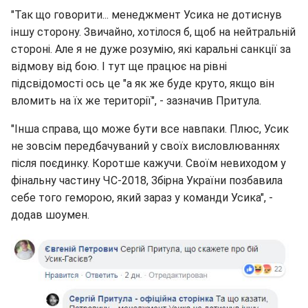
"Так що говорити... менеджмент Усика не дотиснув
іншу сторону. Звичайно, хотілося б, щоб на нейтральній
стороні. Але я не дуже розумію, які каральні санкції за
відмову від бою. І тут ще працює на рівні
підсвідомості ось це "а як же буде круто, якщо він
вломить на їх же території", - зазначив Притула.
"Інша справа, що може бути все навпаки. Плюс, Усик
не зовсім передбачуваний у своїх висловлюваннях
після поєдинку. Коротше кажучи. Своїм невиходом у
фінальну частину ЧС-2018, Збірна України позбавила
себе того геморою, який зараз у команди Усика", -
додав шоумен.