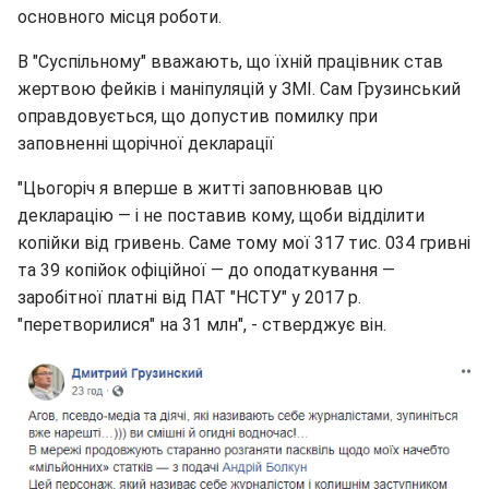
основного місця роботи.
В "Суспільному" вважають, що їхній працівник став
жертвою фейків і маніпуляцій у ЗМІ. Сам Грузинський
оправдовується, що допустив помилку при
заповненні щорічної декларації
"Цьогоріч я вперше в житті заповнював цю
декларацію — і не поставив кому, щоби відділити
копійки від гривень. Саме тому мої 317 тис. 034 гривні
та 39 копійок офіційної — до оподаткування —
заробітної платні від ПАТ "НСТУ" у 2017 р.
"перетворилися" на 31 млн", - стверджує він.