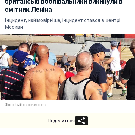
британські вболівальники викинули в
смітник Леніна
Інцидент, найімовірніше, інцидент стався в центрі
Москви
Фото: twittersportexpress
Поделиться