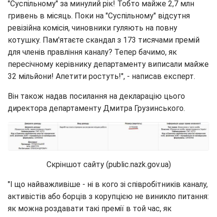
"Суспільному" за минулий рік! Тобто майже 2,7 млн
гривень в місяць. Поки на "Суспільному" відсутня
ревізійна комісія, чиновники гуляють на повну
котушку. Пам'ятаєте скандал з 173 тисячами премій
для членів правління каналу? Тепер бачимо, як
пересічному керівнику департаменту виписали майже
32 мільйони! Апетити ростуть!", - написав експерт.
Він також надав посилання на декларацію цього
директора департаменту Дмитра Грузинського.
Скріншот сайту (public.nazk.gov.ua)
"І що найважливіше - ні в кого зі співробітників каналу,
активістів або борців з корупцією не виникло питання:
як можна роздавати такі премії в той час, як