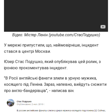
Відео: Містер Ленін (youtube.com/СтасПодушко)
У мережі припустили, що, найімовірніше, інцидент
стався в центрі Москви.
Юзер Стас Подушко, який опублікував цей ролик, з
іронією прокоментував інцидент.
"В Росії англійські фанати злили в урную мужика,
косящего під Леніна. Зараз, напевно, вийдуть сюжети
про англо-бандерівців", - написав він.