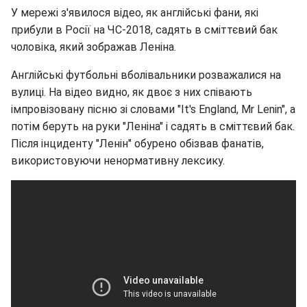
У мережі з'явилося відео, як англійські фани, які
прибули в Росії на ЧС-2018, садять в сміттєвий бак
чоловіка, який зображав Леніна.
Англійські футбольні вболівальники розважалися на
вулиці. На відео видно, як двоє з них співають
імпровізовану пісню зі словами "It's England, Mr Lenin", а
потім беруть на руки "Леніна" і садять в сміттєвий бак.
Після інциденту "Ленін" обурено обізвав фанатів,
використовуючи ненормативну лексику.