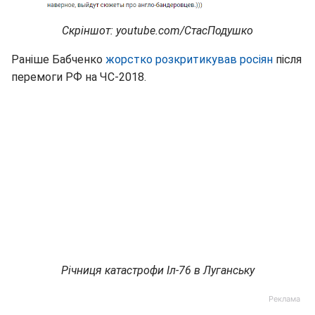
Скріншот: youtube.com/СтасПодушко
Раніше Бабченко
жорстко розкритикував росіян
після
перемоги РФ на ЧС-2018.
Річниця катастрофи Іл-76 в Луганську