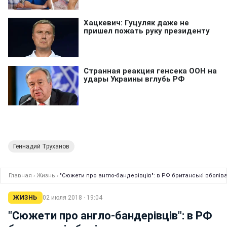
Геннадий Труханов
Главная
›
Жизнь
›
"Сюжети про англо-бандерівців": в РФ британські вболів
ЖИЗНЬ
02 июля 2018 · 19:04
"Сюжети про англо-бандерівців": в РФ