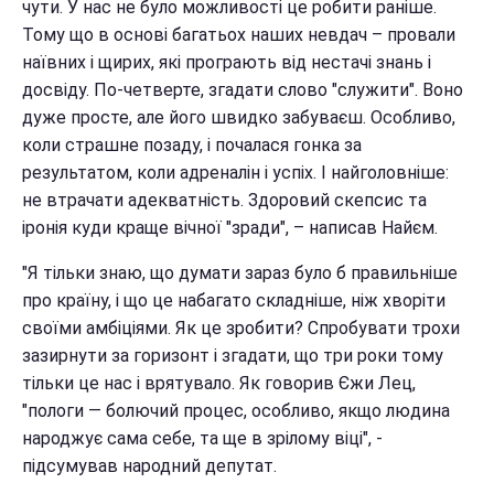
чути. У нас не було можливості це робити раніше.
Тому що в основі багатьох наших невдач – провали
наївних і щирих, які програють від нестачі знань і
досвіду. По-четверте, згадати слово "служити". Воно
дуже просте, але його швидко забуваєш. Особливо,
коли страшне позаду, і почалася гонка за
результатом, коли адреналін і успіх. І найголовніше:
не втрачати адекватність. Здоровий скепсис та
іронія куди краще вічної "зради", – написав Найєм.
"Я тільки знаю, що думати зараз було б правильніше
про країну, і що це набагато складніше, ніж хворіти
своїми амбіціями. Як це зробити? Спробувати трохи
зазирнути за горизонт і згадати, що три роки тому
тільки це нас і врятувало. Як говорив Єжи Лец,
"пологи — болючий процес, особливо, якщо людина
народжує сама себе, та ще в зрілому віці", -
підсумував народний депутат.