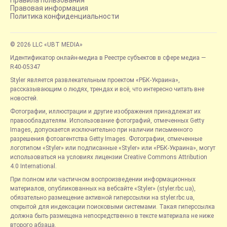
Правовая информация
Политика конфиденциальности
© 2026 LLC «UBT MEDIA»
Идентификатор онлайн-медиа в Реестре субъектов в сфере медиа —
R40-05347
Styler является развлекательным проектом «РБК-Украина»,
рассказывающим о людях, трендах и всё, что интересно читать вне
новостей.
Фотографии, иллюстрации и другие изображения принадлежат их
правообладателям. Использование фотографий, отмеченных Getty
Images, допускается исключительно при наличии письменного
разрешения фотоагентства Getty Images. Фотографии, отмеченные
логотипом «Styler» или подписанные «Styler» или «РБК-Украина», могут
использоваться на условиях лицензии Creative Commons Attribution
4.0 International.
При полном или частичном воспроизведении информационных
материалов, опубликованных на вебсайте «Styler» (styler.rbc.ua),
обязательно размещение активной гиперссылки на styler.rbc.ua,
открытой для индексации поисковыми системами. Такая гиперссылка
должна быть размещена непосредственно в тексте материала не ниже
второго абзаца.