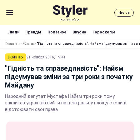
rbc.ua
Люди
Тренды
Полезное
Вкусно
Гороскопы
Главная
›
Жизнь
›
"Гідність та справедливість": Найєм підсумував зміни за
ЖИЗНЬ
21 ноября 2016, 19:41
"Гідність та справедливість": Найєм
підсумував зміни за три роки з початку
Майдану
Народний депутат Мустафа Найєм три роки тому
закликав українців вийти на центральну площу столиці
відстоювати свої права