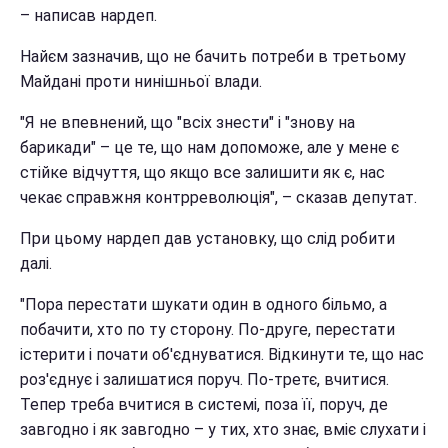
– написав нардеп.
Найєм зазначив, що не бачить потреби в третьому
Майдані проти нинішньої влади.
"Я не впевнений, що "всіх знести" і "знову на
барикади" – це те, що нам допоможе, але у мене є
стійке відчуття, що якщо все залишити як є, нас
чекає справжня контрреволюція", – сказав депутат.
При цьому нардеп дав установку, що слід робити
далі.
"Пора перестати шукати один в одного більмо, а
побачити, хто по ту сторону. По-друге, перестати
істерити і почати об'єднуватися. Відкинути те, що нас
роз'єднує і залишатися поруч. По-третє, вчитися.
Тепер треба вчитися в системі, поза її, поруч, де
завгодно і як завгодно – у тих, хто знає, вміє слухати і