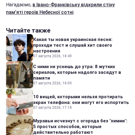
Нагадаємо,
в Івано-Франківську відкрили стіну
пам'яті героїв Небесної сотні
.
Читайте также
Какая ты новая украинская песня:
проходи тест и слушай хит своего
настроения
07 августа 2026, 18:49
С ними не уснешь до утра: 8 жутких
сериалов, которые надолго засядут в
памяти
07 августа 2026, 18:09
10 вещей, которыми нельзя протирать
экран телефона: они могут его испортить
07 августа 2026, 17:18
Муравьи исчезнут с огорода без "химии":
5 простых способов, которые
действительно работают