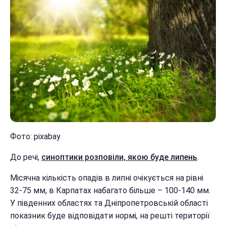
Фото: pixabay
До речі,
синоптики розповіли, якою буде липень
.
Місячна кількість опадів в липні очікується на рівні
32-75 мм, в Карпатах набагато більше – 100-140 мм.
У південних областях та Дніпропетровській області
показник буде відповідати нормі, на решті території