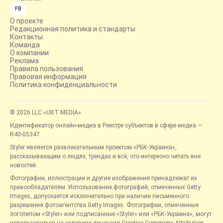
FB
О проекте
Редакционная политика и стандарты
Контакты
Команда
О компании
Реклама
Правила пользования
Правовая информация
Политика конфиденциальности
© 2026 LLC «UBT MEDIA»
Идентификатор онлайн-медиа в Реестре субъектов в сфере медиа —
R40-05347
Styler является развлекательным проектом «РБК-Украина»,
рассказывающим о людях, трендах и всё, что интересно читать вне
новостей.
Фотографии, иллюстрации и другие изображения принадлежат их
правообладателям. Использование фотографий, отмеченных Getty
Images, допускается исключительно при наличии письменного
разрешения фотоагентства Getty Images. Фотографии, отмеченные
логотипом «Styler» или подписанные «Styler» или «РБК-Украина», могут
использоваться на условиях лицензии Creative Commons Attribution