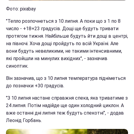
Фото: pixabay
"Тепло розпочнеться з 10 липня. А поки що з 1 по 8
число - +18+23 градусів. Дощі ще будуть тривати
протягом тижня. Найбільше будуть йти дощі в центрі,
на півночі. Хоча дощі пройдуть по всій Україні. Але
вони будуть невеликими, не такими інтенсивними,
які пройшли на минулих вихідних", - зазначив
синоптик.
Він зазначив, що з 10 липня температура підніметься
до позначки +30 градусів.
"З 10 липня настане справжня спека, яка триватиме з
24 липня. Потім надійде ще один холодний циклон. А
вже останні дні липня теж будуть спекотні", - додав
Леонід Горбань.