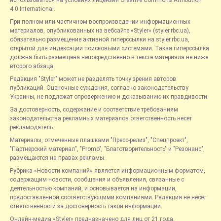
4.0 International.
При полном или частичном воспроизведении информационных
материалов, опубликованных на вебсайте «Styler» (styler.rbc.ua),
обязательно размещение активной гиперссылки на styler.rbc.ua,
открытой для индексации поисковыми системами. Такая гиперссылка
должна быть размещена непосредственно в тексте материала не ниже
второго абзаца.
Редакция "Styler" может не разделять точку зрения авторов
публикаций. Оценочные суждения, согласно законодательству
Украины, не подлежат опровержению и доказыванию их правдивости.
За достоверность, содержание и соответствие требованиям
законодательства рекламных материалов ответственность несет
рекламодатель.
Материалы, отмеченные плашками "Пресс-релиз", "Спецпроект",
"Партнерский материал", "Promo", "Благотворительность" и "Резонанс",
размещаются на правах рекламы.
Рубрика «Новости компаний» является информационным форматом,
содержащим новости, сообщения и объявления, связанные с
деятельностью компаний, и основывается на информации,
предоставленной соответствующими компаниями. Редакция не несет
ответственности за достоверность такой информации.
Онлайн-медиа «Styler» предназначено для лиц от 21 года.