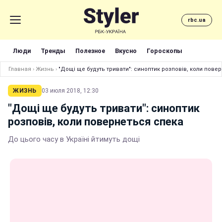
rbc.ua
Люди
Тренды
Полезное
Вкусно
Гороскопы
Главная
›
Жизнь
›
"Дощі ще будуть тривати": синоптик розповів, коли пове
ЖИЗНЬ
03 июля 2018, 12:30
"Дощі ще будуть тривати": синоптик
розповів, коли повернеться спека
До цього часу в Україні йтимуть дощі