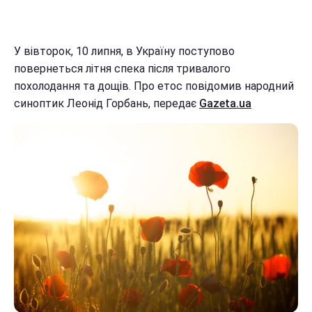
У вівторок, 10 липня, в Україну поступово
повернеться літня спека після тривалого
похолодання та дощів. Про етос повідомив народний
синоптик Леонід Горбань, передає
Gazeta.ua