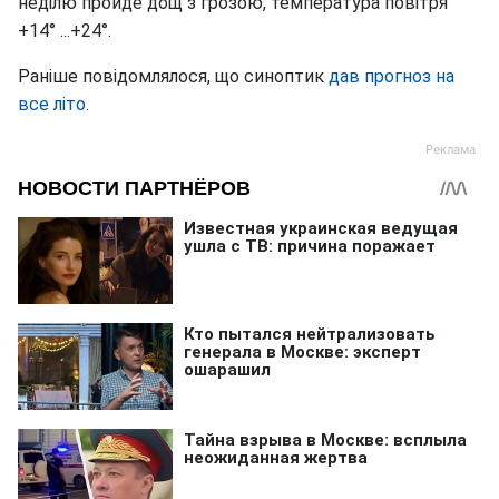
неділю пройде дощ з грозою, температура повітря
+14° ...+24°.
Раніше повідомлялося, що синоптик
дав прогноз на
все літо.