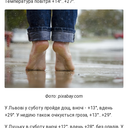
Температура повітря +14°...+27°.
Фото: pixabay.com
У Львові у суботу пройде дощ, вночі - +13°, вдень
+29°. У неділю також очікується гроза, +13°...+29°.
У Луцьку в суботу вночі +12°, вдень +28°, без опадів. У