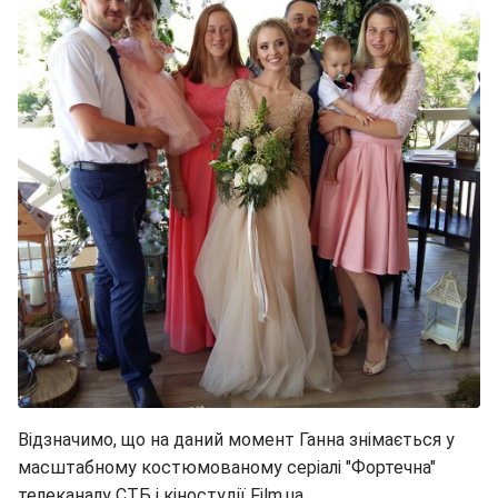
Відзначимо, що на даний момент Ганна знімається у
масштабному костюмованому серіалі "Фортечна"
телеканалу СТБ і кіностудії Film.ua.