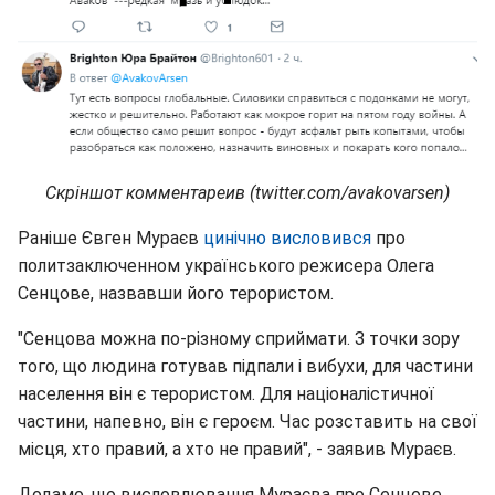
Скріншот комментареив (twitter.com/avakovarsen)
Раніше Євген Мураєв
цинічно висловився
про
политзаключенном українського режисера Олега
Сенцове, назвавши його терористом.
"Сенцова можна по-різному сприймати. З точки зору
того, що людина готував підпали і вибухи, для частини
населення він є терористом. Для націоналістичної
частини, напевно, він є героєм. Час розставить на свої
місця, хто правий, а хто не правий", - заявив Мураєв.
Додамо, що висловлювання Мураєва про Сенцове