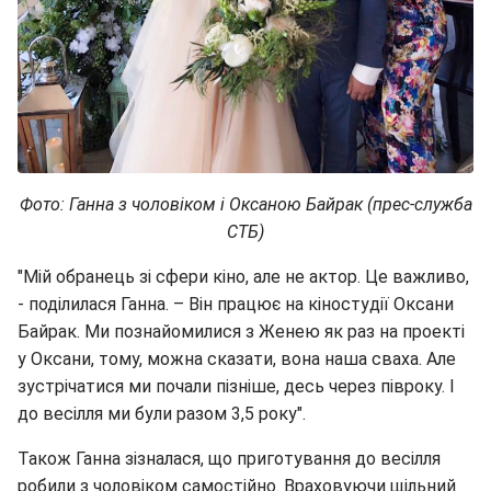
Фото: Ганна з чоловіком і Оксаною Байрак (прес-служба
СТБ)
"Мій обранець зі сфери кіно, але не актор. Це важливо,
- поділилася Ганна. – Він працює на кіностудії Оксани
Байрак. Ми познайомилися з Женею як раз на проекті
у Оксани, тому, можна сказати, вона наша сваха. Але
зустрічатися ми почали пізніше, десь через півроку. І
до весілля ми були разом 3,5 року".
Також Ганна зізналася, що приготування до весілля
робили з чоловіком самостійно. Враховуючи щільний