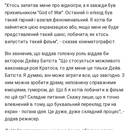
"Хтось запитав мене про відеоігри, а я завжди був
прихильником "God of War". Останній її епізод був
такий гарний і взагалі феноменальний. Я хотів би
зайнятися цією екранізацією або, якщо мені не буде
представлений такий шанс, побачити, як хтось
випустить такий фільм", - сказав кінематографіст.
Він зазначив, що віддав головну роль віддав би
акторові Дейву Батіста. "Що стосується можливого
виконавця ролі Кратоса, то для мене це тільки Дейв
Батіста. Я думаю, він може зіграти все, що завгодно. З
ним можна зробити драму, наповнену справжніми
емоціями, гумором, дії. Що б я хотів побачити в фільмі
по цій грі? Складне питання. Скажу лише, що я точно
впевнений в тому, що буквальний переклад гри на
екран - погана ідея. Це дуже, дуже складний процес", -
додав режисер.