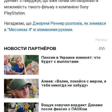
ДеНайт стверджує, що вже почав обговорювати
можливість такого фільму з компанією Sony
PlayStation.
Нагадаємо, що
Джеремі Реннер розповів, як знімався
в "Месниках 4" зі зламаними руками.