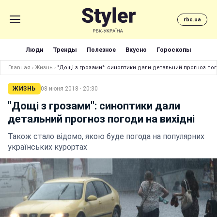
rbc.ua
Люди
Тренды
Полезное
Вкусно
Гороскопы
Главная
›
Жизнь
›
"Дощі з грозами": синоптики дали детальний прогноз пог
ЖИЗНЬ
08 июня 2018 · 20:30
"Дощі з грозами": синоптики дали
детальний прогноз погоди на вихідні
Також стало відомо, якою буде погода на популярних
українських курортах