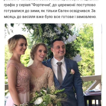
графік у серіалі "Фортечна", до церемонії поступово
готувалися до зими, як тільки Євген освідчився. За
місяць до весілля вже було все готове і замовлено.