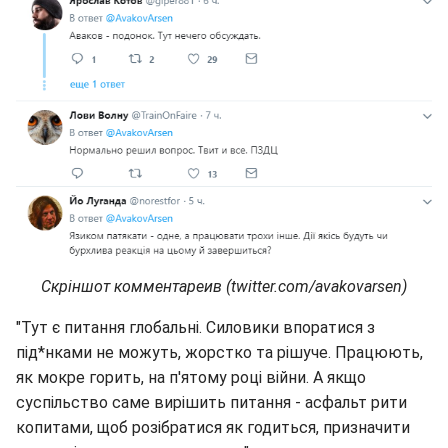
Скріншот комментареив (twitter.com/avakovarsen)
"Тут є питання глобальні. Силовики впоратися з
під*нками не можуть, жорстко та рішуче. Працюють,
як мокре горить, на п'ятому році війни. А якщо
суспільство саме вирішить питання - асфальт рити
копитами, щоб розібратися як годиться, призначити