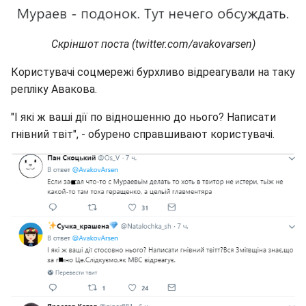
Скріншот поста (twitter.com/avakovarsen)
Користувачі соцмережі бурхливо відреагували на таку
репліку Авакова.
"І які ж ваші дії по відношенню до нього? Написати
гнівний твіт", - обурено справшивают користувачі.