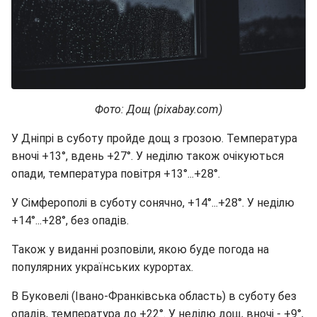
Фото: Дощ (pixabay.com)
У Дніпрі в суботу пройде дощ з грозою. Температура
вночі +13°, вдень +27°. У неділю також очікуються
опади, температура повітря +13°...+28°.
У Сімферополі в суботу сонячно, +14°...+28°. У неділю
+14°...+28°, без опадів.
Також у виданні розповіли, якою буде погода на
популярних українських курортах.
В Буковелі (Івано-Франківська область) в суботу без
опадів, температура до +22°. У неділю дощ, вночі - +9°,