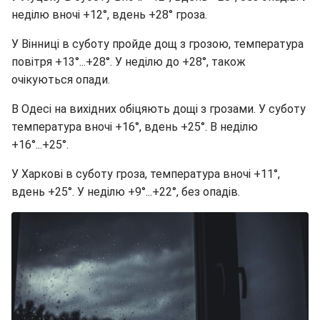
неділю вночі +12°, вдень +28° гроза.
У Вінниці в суботу пройде дощ з грозою, температура
повітря +13°...+28°. У неділю до +28°, також
очікуються опади.
В Одесі на вихідних обіцяють дощі з грозами. У суботу
температура вночі +16°, вдень +25°. В неділю
+16°...+25°.
У Харкові в суботу гроза, температура вночі +11°,
вдень +25°. У неділю +9°...+22°, без опадів.