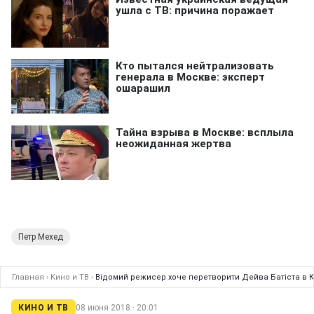
Петр Мехед
Главная
›
Кино и ТВ
›
Відомий режисер хоче перетворити Дейва Батіста в 
КИНО И ТВ
08 июня 2018 · 20:01