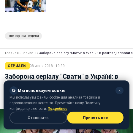
пленарная неделя
Главная
›
Сериалы
›
Заборона серіалу "Свати" в Україні: в розгляді справи 
СЕРИАЛЫ
08 июня 2018 · 19:39
Заборона серіалу "Свати" в Україні: в
розгляді справи з'явилися нові деталі
🍪
Мы используем cookie
✕
7 червня відбулося чергове судове засідання у
Мы используем файлы cookie для анализа трафика и
резонансній справі про заборону серіалу "Свати"
персонализации контента. Прочитайте нашу Политику
конфиденциальности.
Подробнее
Отклонить
Принять все