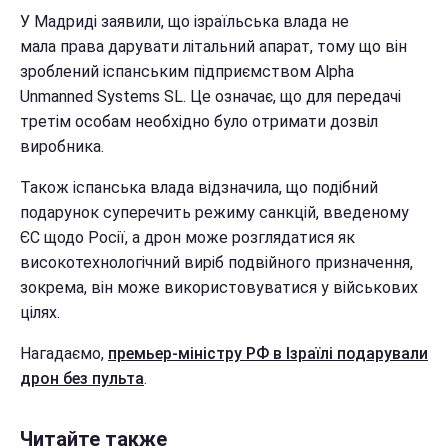
У Мадриді заявили, що ізраїльська влада не
мала права дарувати літальний апарат, тому що він
зроблений іспанським підприємством Alpha
Unmanned Systems SL. Це означає, що для передачі
третім особам необхідно було отримати дозвіл
виробника.
Також іспанська влада відзначила, що подібний
подарунок суперечить режиму санкцій, введеному
ЄС щодо Росії, а дрон може розглядатися як
високотехнологічний виріб подвійного призначення,
зокрема, він може використовуватися у військових
цілях.
Нагадаємо,
премьер-міністру РФ в Ізраїлі подарували
дрон без пульта
.
Читайте также