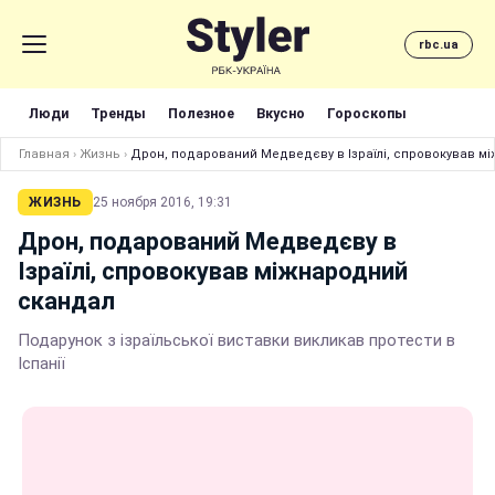
rbc.ua
Люди
Тренды
Полезное
Вкусно
Гороскопы
Главная
›
Жизнь
›
Дрон, подарований Медведєву в Ізраїлі, спровокував м
ЖИЗНЬ
25 ноября 2016, 19:31
Дрон, подарований Медведєву в
Ізраїлі, спровокував міжнародний
скандал
Подарунок з ізраїльської виставки викликав протести в
Іспанії