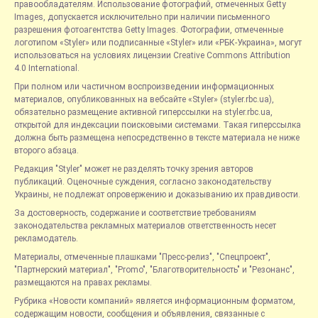
правообладателям. Использование фотографий, отмеченных Getty
Images, допускается исключительно при наличии письменного
разрешения фотоагентства Getty Images. Фотографии, отмеченные
логотипом «Styler» или подписанные «Styler» или «РБК-Украина», могут
использоваться на условиях лицензии Creative Commons Attribution
4.0 International.
При полном или частичном воспроизведении информационных
материалов, опубликованных на вебсайте «Styler» (styler.rbc.ua),
обязательно размещение активной гиперссылки на styler.rbc.ua,
открытой для индексации поисковыми системами. Такая гиперссылка
должна быть размещена непосредственно в тексте материала не ниже
второго абзаца.
Редакция "Styler" может не разделять точку зрения авторов
публикаций. Оценочные суждения, согласно законодательству
Украины, не подлежат опровержению и доказыванию их правдивости.
За достоверность, содержание и соответствие требованиям
законодательства рекламных материалов ответственность несет
рекламодатель.
Материалы, отмеченные плашками "Пресс-релиз", "Спецпроект",
"Партнерский материал", "Promo", "Благотворительность" и "Резонанс",
размещаются на правах рекламы.
Рубрика «Новости компаний» является информационным форматом,
содержащим новости, сообщения и объявления, связанные с