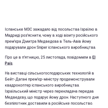
Іспанське МЗС зажадало від посольства Ізраїлю в
Мадриді роз'яснити, чому в ході візиту російського
прем'єра Дмитра Медведєва в Тель-Авів йому
подарували дрон Sniper іспанського виробництва.
Про це в п'ятницю, 25 листопада, повідомили в
El
País
.
На виставці сільськогосподарських технологій в
Бейт-Дагані прем'єр-міністру продемонстрували
квадрокоптер іспанського виробництва.
Ізраїльський міністр через перекладача передав
Медведєву, що подарує йому дрон. Наступного дня
безпілотник доставили в російське посольство.