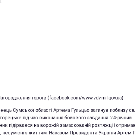
.
агородження героїв (facebook.com/www.vdv.mil.gov.ua)
нець Сумської області Артема Гульцьо загинув поблизу с
торецьке під час виконання бойового завдання. 24-річний
ник підірвався на ворожій замаскованій розтяжці і отрима
, несумісні з життям. Наказом Президента України Артем 