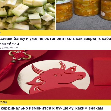
О
аешь банку и уже не остановиться: как закрыть каба
 сацебели
а 2026, 20:12
КОПЫ
кардинально изменится к лучшему: каким знакам