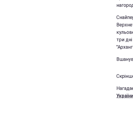
нагород
Снайпе
Верхне
кульове
три дн
"Арханг
Вшанув
Скріншо
Нагада
України