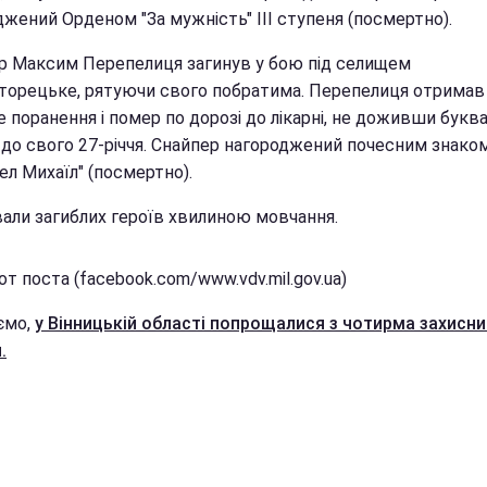
жений Орденом "За мужність" III ступеня (посмертно).
р Максим Перепелиця загинув у бою під селищем
торецьке, рятуючи свого побратима. Перепелиця отримав
 поранення і помер по дорозі до лікарні, не доживши букв
і до свого 27-річчя. Снайпер нагороджений почесним знако
ел Михаїл" (посмертно).
али загиблих героїв хвилиною мовчання.
т поста (facebook.com/www.vdv.mil.gov.ua)
ємо,
у Вінницькій області попрощалися з чотирма захисн
.