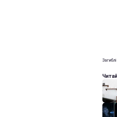
Загиблі
Чита