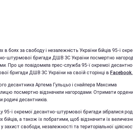
х в боях за свободу і незалежність України бійців 95-ї окр
но-штурмової бригади ДШВ ЗС України посмертно нагоро
ми. Про це повідомила прес-служба 95-ї окремої десантно
вої бригади ДШВ ЗС України на своїй сторінці в
Facebook.
ного десантника Артема Гульцьо і снайпера Максима
лицю посмертно відзначили нагородами. Отримати орден
и родичі десантників.
цу 95-ї окремої десантно-штурмової бригади зібралися род
х бійців, а також їх побратими, щоб відзначити їх величезн
у захист свободи, незалежності та територіальної ціліснос