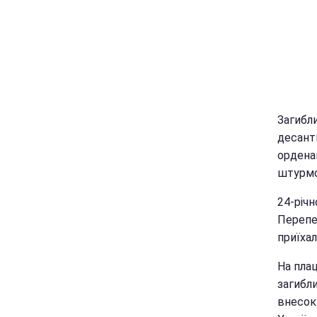
Загибли
десант
ордена
штурмо
24-річ
Перепе
приїхал
На пла
загибли
внесок 