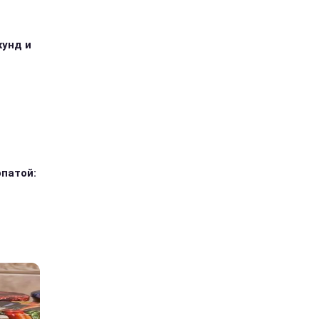
кунд и
опатой: