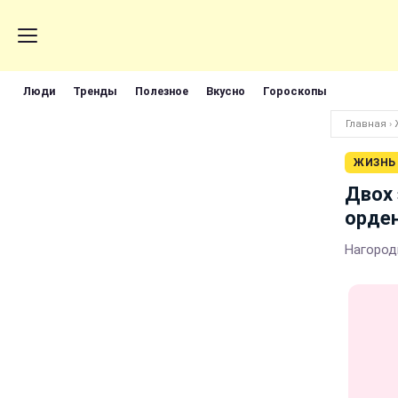
Люди
Тренды
Полезное
Вкусно
Гороскопы
Главная
›
ЖИЗНЬ
Двох 
орде
Нагород