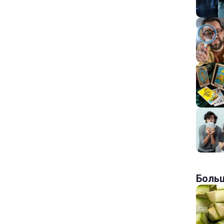
Больш