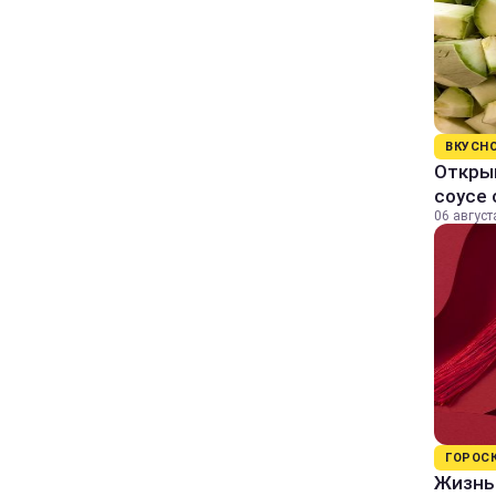
ВКУСН
Открыв
соусе
06 август
ГОРОС
Жизнь 