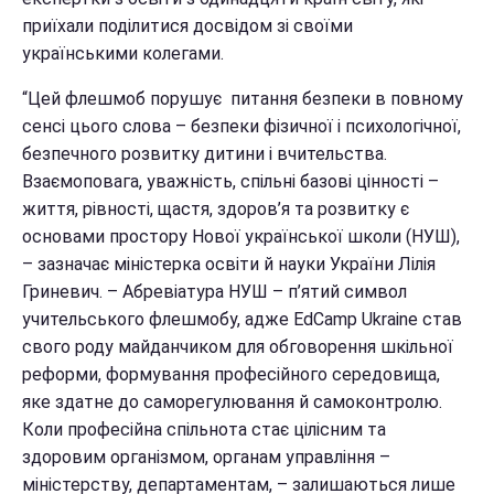
приїхали поділитися досвідом зі своїми
українськими колегами.
“Цей флешмоб порушує питання безпеки в повному
сенсі цього слова – безпеки фізичної і психологічної,
безпечного розвитку дитини і вчительства.
Взаємоповага, уважність, спільні базові цінності –
життя, рівності, щастя, здоров’я та розвитку є
основами простору Нової української школи (НУШ),
– зазначає міністерка освіти й науки України Лілія
Гриневич. – Абревіатура НУШ – п’ятий символ
учительського флешмобу, адже EdCamp Ukraine став
свого роду майданчиком для обговорення шкільної
реформи, формування професійного середовища,
яке здатне до саморегулювання й самоконтролю.
Коли професійна спільнота стає цілісним та
здоровим організмом, органам управління –
міністерству, департаментам, – залишаються лише