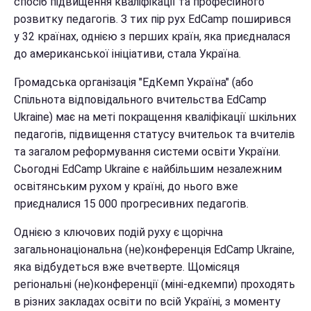
спосіб підвищення кваліфікації та професійного
розвитку педагогів. З тих пір рух EdCamp поширився
у 32 країнах, однією з перших країн, яка приєдналася
до американської ініціативи, стала Україна.
Громадська організація "ЕдКемп Україна" (або
Спільнота відповідального вчительства EdCamp
Ukraine) має на меті покращення кваліфікації шкільних
педагогів, підвищення статусу вчительок та вчителів
та загалом реформування системи освіти України.
Сьогодні EdСamp Ukraine є найбільшим незалежним
освітянським рухом у країні, до нього вже
приєдналися 15 000 прогресивних педагогів.
Однією з ключових подій руху є щорічна
загальнонаціональна (не)конференція EdCamp Ukraine,
яка відбудеться вже вчетверте. Щомісяця
регіональні (не)конференції (міні-едкемпи) проходять
в різних закладах освіти по всій Україні, з моменту