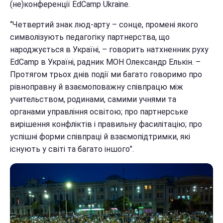
(не)конференції EdCamp Ukraine.
“Четвертий знак люд-арту – сонце, промені якого
символізують педагогіку партнерства, що
народжується в Україні, – говорить натхненник руху
EdCamp в Україні, радник МОН Олександр Елькін. –
Протягом трьох днів події ми багато говоримо про
рівноправну й взаємоповажну співпрацю між
учительством, родинами, самими учнями та
органами управління освітою; про партнерське
вирішення конфліктів і правильну фасилітацію; про
успішні форми співпраці й взаємопідтримки, які
існують у світі та багато іншого”.