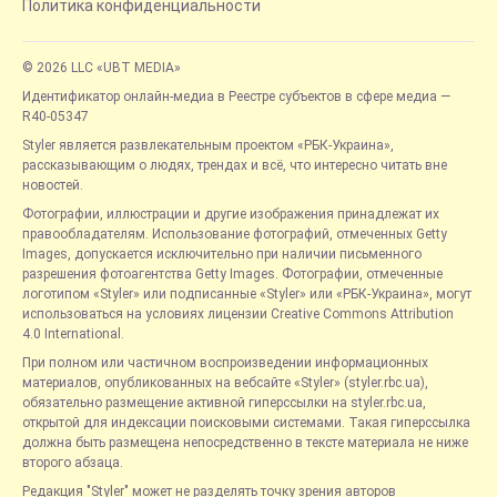
Политика конфиденциальности
© 2026 LLC «UBT MEDIA»
Идентификатор онлайн-медиа в Реестре субъектов в сфере медиа —
R40-05347
Styler является развлекательным проектом «РБК-Украина»,
рассказывающим о людях, трендах и всё, что интересно читать вне
новостей.
Фотографии, иллюстрации и другие изображения принадлежат их
правообладателям. Использование фотографий, отмеченных Getty
Images, допускается исключительно при наличии письменного
разрешения фотоагентства Getty Images. Фотографии, отмеченные
логотипом «Styler» или подписанные «Styler» или «РБК-Украина», могут
использоваться на условиях лицензии Creative Commons Attribution
4.0 International.
При полном или частичном воспроизведении информационных
материалов, опубликованных на вебсайте «Styler» (styler.rbc.ua),
обязательно размещение активной гиперссылки на styler.rbc.ua,
открытой для индексации поисковыми системами. Такая гиперссылка
должна быть размещена непосредственно в тексте материала не ниже
второго абзаца.
Редакция "Styler" может не разделять точку зрения авторов