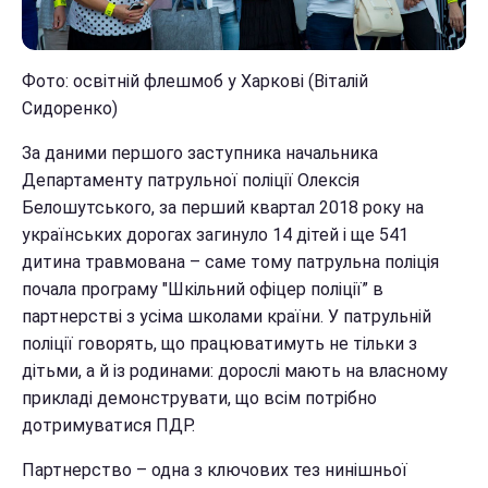
Фото: освітній флешмоб у Харкові (Віталій
Сидоренко)
За даними першого заступника начальника
Департаменту патрульної поліції Олексія
Белошутського, за перший квартал 2018 року на
українських дорогах загинуло 14 дітей і ще 541
дитина травмована – саме тому патрульна поліція
почала програму "Шкільний офіцер поліції” в
партнерстві з усіма школами країни. У патрульній
поліції говорять, що працюватимуть не тільки з
дітьми, а й із родинами: дорослі мають на власному
прикладі демонструвати, що всім потрібно
дотримуватися ПДР.
Партнерство – одна з ключових тез нинішньої