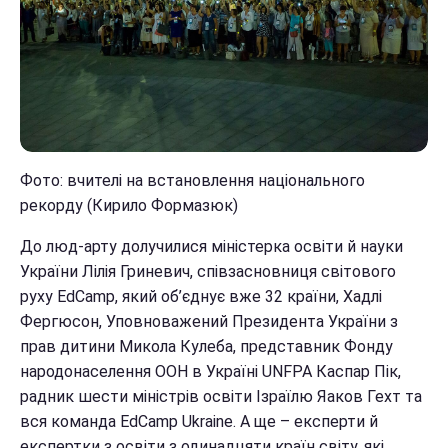
Фото: вчителі на встановлення національного
рекорду (Кирило Формазюк)
До люд-арту долучилися міністерка освіти й науки
України Лілія Гриневич, співзасновниця світового
руху EdCamp, який об’єднує вже 32 країни, Хадлі
Фергюсон, Уповноважений Президента України з
прав дитини Микола Кулеба, представник Фонду
народонаселення ООН в Україні UNFPA Каспар Пік,
радник шести міністрів освіти Ізраїлю Яаков Гехт та
вся команда EdCamp Ukraine. А ще – експерти й
експертки з освіти з одинадцяти країн світу, які