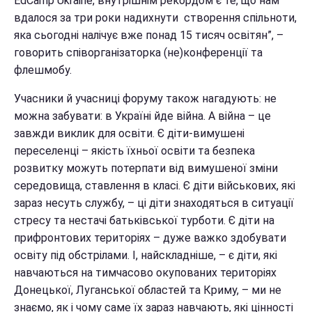
EdCamp Ukraine, внутрішнім рекордом є те, що нам
вдалося за три роки надихнути створення спільноти,
яка сьогодні налічує вже понад 15 тисяч освітян”, –
говорить співорганізаторка (не)конференції та
флешмобу.
Учасники й учасниці форуму також нагадують: не
можна забувати: в Україні йде війна. А війна – це
завжди виклик для освіти. Є діти-вимушені
переселенці – якість їхньої освіти та безпека
розвитку можуть потерпати від вимушеної зміни
середовища, ставлення в класі. Є діти військових, які
зараз несуть службу, – ці діти знаходяться в ситуації
стресу та нестачі батьківської турботи. Є діти на
прифронтових територіях – дуже важко здобувати
освіту під обстрілами. І, найскладніше, – є діти, які
навчаються на тимчасово окупованих територіях
Донецької, Луганської областей та Криму, – ми не
знаємо, як і чому саме їх зараз навчають, які цінності