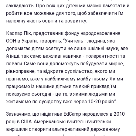
закладають. Про всіх цих дітей ми маємо пам’ятати й
робити все можливе для того, щоб забезпечити їм
належну якість освіти та розвитку.
Каспар Пік, представник фонду народонаселення
ООН в Україні, говорить: “Учитель - людина, яка
допомагає дітям осягнути не лише шкільні науки, але
й інші, так само важливі навички - толерантності та
поваги. Саме вони допоможуть побудувати мирне,
рівноправне, та відкрите суспільство, якого ми
прагнемо, вже у найближчому майбутньому. Як ми
працюємо із нашими дітьми та який приклад їм
показуємо сьогодні - це те, з якими людьми ми
житимемо по сусідству вже через 10-20 років”.
Зазначимо, що ініціатива EdCamp народилася в 2010
році в США. Американські вчителі і вчительки
вирішили створити альтернативний державному