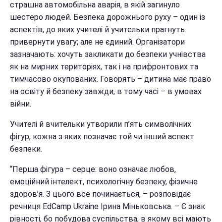
страшна автомобільна аварія, в якій загинуло
шестеро людей. Безпека дорожнього руху – один із
аспектів, до яких учителі й учительки прагнуть
привернути увагу; але не єдиний. Організатори
зазначають: хочуть закликати до безпеки учнівства
як на мирних територіях, так і на прифронтових та
тимчасово окупованих. Говорять – дитина має право
на освіту й безпеку завжди, в тому часі – в умовах
війни.
Учителі й вчительки утворили п’ять символічних
фігур, кожна з яких позначає той чи інший аспект
безпеки.
“Перша фігура – серце: воно означає любов,
емоційний інтелект, психологічну безпеку, фізичне
здоров’я. З цього все починається, – розповідає
речниця EdCamp Ukraine Ірина Міньковська. – Є знак
рівності, бо побудова суспільства, в якому всі мають