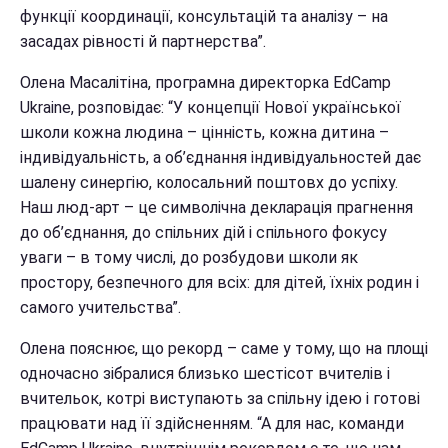
функції координації, консультацій та аналізу – на
засадах рівності й партнерства”.
Олена Масалітіна, програмна директорка EdCamp
Ukraine, розповідає: “У концепції Нової української
школи кожна людина – цінність, кожна дитина –
індивідуальність, а об’єднання індивідуальностей дає
шалену синергію, колосальний поштовх до успіху.
Наш люд-арт – це символічна декларація прагнення
до об’єднання, до спільних дій і спільного фокусу
уваги – в тому числі, до розбудови школи як
простору, безпечного для всіх: для дітей, їхніх родин і
самого учительства”.
Олена пояснює, що рекорд – саме у тому, що на площі
одночасно зібралися близько шестісот вчителів і
вчительок, котрі виступають за спільну ідею і готові
працювати над її здійсненням. “А для нас, команди