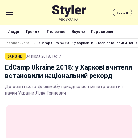
rbc.ua
Люди
Тренды
Полезное
Вкусно
Гороскопы
Главная
›
Жизнь
›
EdCamp Ukraine 2018: у Харкові вчителя встановили наці
ЖИЗНЬ
04 июля 2018, 16:17
EdCamp Ukraine 2018: у Харкові вчителя
встановили національний рекорд
До освітнього флешмобу приєдналася міністр освіти і
науки України Лілія Гриневич