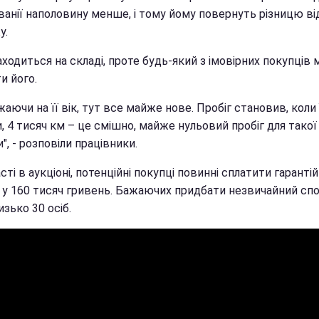
ванії наполовину менше, і тому йому повернуть різницю ві
у.
ходиться на складі, проте будь-який з імовірних покупців
и його.
аючи на її вік, тут все майже нове. Пробіг становив, коли 
, 4 тисяч км – це смішно, майже нульовий пробіг для такої
, - розповіли працівники.
сті в аукціоні, потенційні покупці повинні сплатити гаранті
 у 160 тисяч гривень. Бажаючих придбати незвичайний сп
зько 30 осіб.