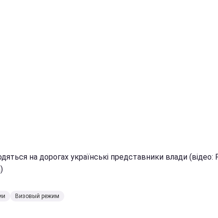
одяться на дорогах українські представники влади (відео:
)
ии
Визовый режим