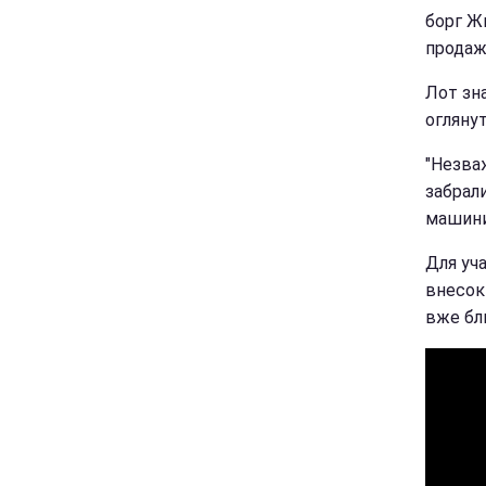
борг Ж
продаж
Лот зна
оглянут
"Незваж
забрали
машини"
Для уча
внесок
вже бли