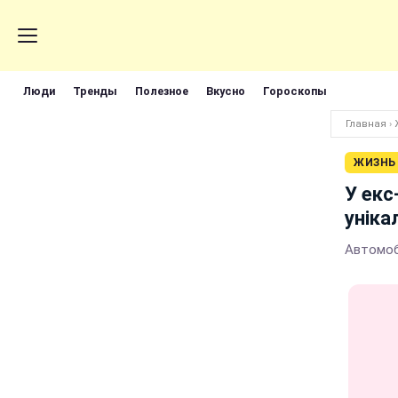
Люди
Тренды
Полезное
Вкусно
Гороскопы
Главная
›
ЖИЗНЬ
У екс
уніка
Автомоб