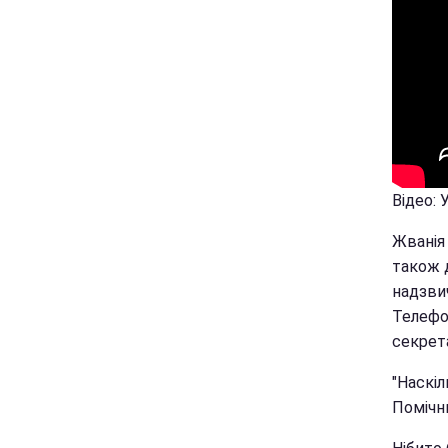
Відео: 
Жванія 
також 
надзвич
Телефон
секрет
"Наскіл
Помічни