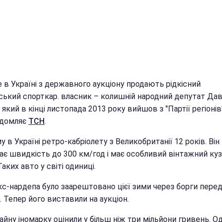
 в Україні з державного аукціону продають рідкісний
ський спорткар. власник – колишній народний депутат Да
 який в кінці листопада 2013 року вийшов з "Партії регіонів
ідомляє
ТСН
.
 в Україні ретро-кабріолету з Великобританії 12 років. Він
ає швидкість до 300 км/год і має особливий вінтажний куз
Таких авто у світі одиниці.
кс-нардепа було заарештовано цієї зими через борги пере
 Тепер його виставили на аукціон.
йну іномарку оцінили у більш ніж три мільйони гривень. О