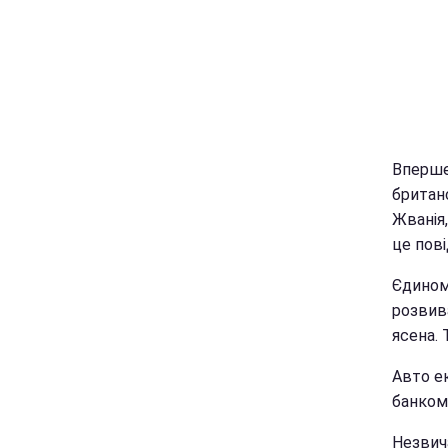
Вперше
британ
Жванія,
це пов
Єдиному
розвив
ясена. 
Авто е
банком.
Незвича