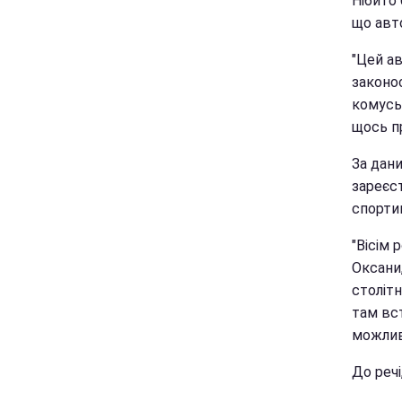
Нібито 
що авт
"Цей а
законос
комусь 
щось пр
За дани
зареєс
спорти
"Вісім 
Оксани,
столітн
там вс
можливо
До речі