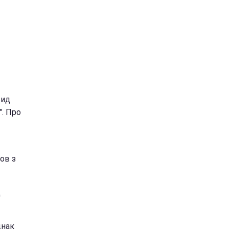
вид
". Про
ов з
д
днак