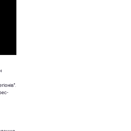
н
гіонів".
рес-