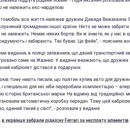
близька подруга родини Жванії - Лідія Аксенич розповіла в
о не належить екс-нардепові.
втомобіль все життя належав дружині Давида Важаєвича. 
лухняний громадянин іншої країни. Ніхто не може забрати 
не належить. Немає ніяких боргів. Ви ж знаєте, як у нас в к
идумують і забирають. Так буває. Це фейк", - пояснила во
ми видання, в поліції запевнили, що даний транспортний за
тровано саме на Жванію. У виданні вважають, що дружині
вний кабріолет дістався в подарунок.
років тому навіть писали, що політик купив авто для дружи
 і спеціально для неї ніби переробили комплектацію – впе
ю історію британської марки. На відміну від традиційної м
тановили автоматичну коробку передач. Тому цей кабріоле
, єдиний такий у світі", - розповіли у виданні.
,
в українця забрали рідкісну Ferrari за несплату аліментів
.