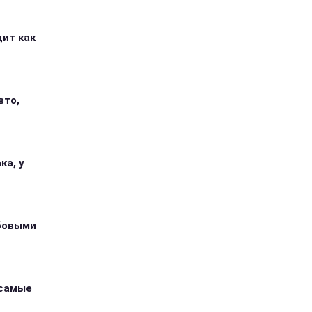
дит как
вто,
ка, у
абовыми
 самые