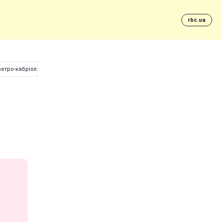
rbc.ua
етро-кабріолет (відео)