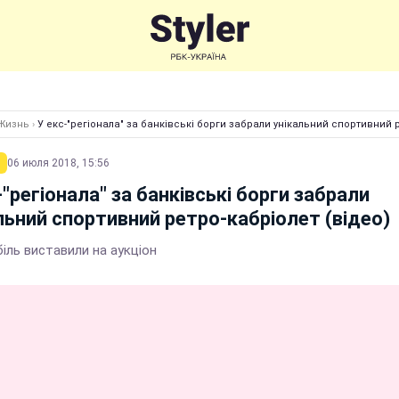
Жизнь
›
У екс-"регіонала" за банківські борги забрали унікальний спортивний р
06 июля 2018, 15:56
-"регіонала" за банківські борги забрали
льний спортивний ретро-кабріолет (відео)
іль виставили на аукціон