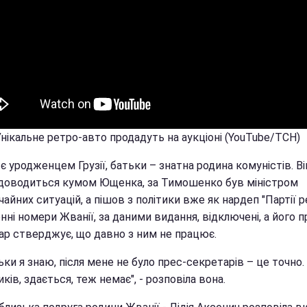
Унікальне ретро-авто продадуть на аукціоні (YouTube/ТСН)
є уродженцем Грузії, батьки – знатна родина комуністів. Ві
доводиться кумом Ющенка, за Тимошенко був міністром
айних ситуацій, а пішов з політики вже як нардеп "Партії ре
ні номери Жванії, за даними видання, відключені, а його п
ар стверджує, що давно з ним не працює.
ьки я знаю, після мене не було прес-секретарів – це точно.
ків, здається, теж немає", - розповіла вона.