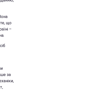
иданню,
Вона
те, що
раїні –
на.
сіб
ни
рше за
еханіки,
т,