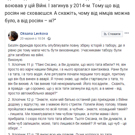
воював у цій Війні. І загинув у 2014-м. Тому що від
росіян не сховаєшся. А скажіть, чому від німців можна
було, а від росіян – ні?"