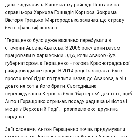
дала свідчення в Київському райсуді Полтави по
справі мера Харкова Геннадія Кернеса. Зокрема,
Вікторія Грецька-Миргородська заявила, що справу
було сфальсифіковано.
"Геращенко було дуже важливо перебувати в
оточенні Арсена Авакова. З 2005 року вони разом
працювали в Харківській ОДА, коли Аваков був
губернатором, а Геращенко - голова Красноградської
райдержадміністрації...В 2014 році Геращенко було
просто необхідно потрапити назад до Авакова, а він
довго не хотів його брати. Сьогоднішнє
переслідування Кернеса було "бартером" для того, щоб
Антон Геращенко отримав посаду радника міністра і
місце у Верховній Раді", - розповіла екс-дружина
нардепа.
За її словами, Антон Геращенко почав придумувати
схему, яку міг би запропонувати Арсену Авакову для