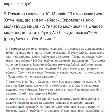
якраз загинув".
9. Розмова хлопчиків 10-13 років: "Я вмію молитися.
"Отче наш, що єси на небесах... (промовляє всю
молитву до кінця). - А ти часто молишся? - Ну, часто
молився, коли тато був у АТО ... - Допомогло? - Нє
(розгублено). - Ось бачиш...".