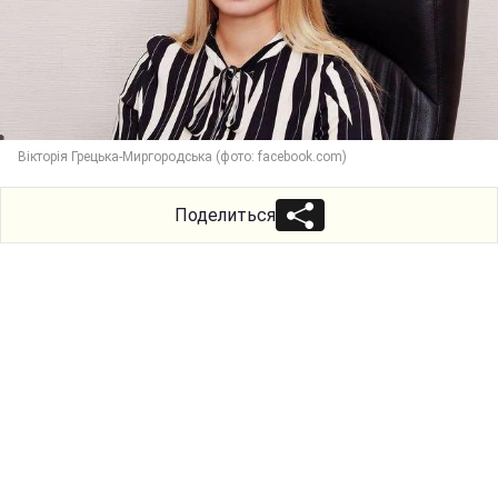
Вікторія Грецька-Миргородська (фото: facebook.com)
Поделиться