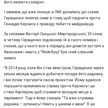
його назвати складно.
І заявила, що вже пізніше зі ЗМІ дізналася, що схема
Геращенко полягає саме в тому, щоб свідчити проти
Геннадія Кернеса з приводу побиття майданівців.
За словами Вікторії Грецької-Миргородської, 30 січня,
в четвер Геращенко подзвонив їй зі свого номера і
сказав, що у нього все в порядку, він домігся зустрічі з
Аваковим і навіть у "Фейсбуці" був їхній спільний
знімок.
"В 2014 році, коли Він став міністром, Геращенко через
кілька місяців вдалося добитися посади його радника,
і він почав торгувати своїм проектом. Йому вдалося
порушити кримінальну справу проти Кернеса і це
стало бартером, щоб отримати прохідне місце в
парламент. Тоді я йому сказала: "Ти вже отримав
радника – зупинись! Навіть у цинізмі є межі". Я це