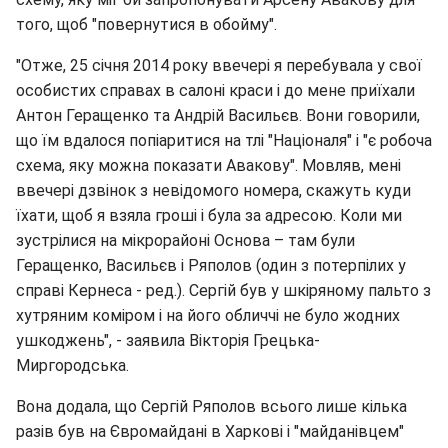
того, щоб "повернутися в обойму".
"Отже, 25 січня 2014 року ввечері я перебувала у свої
особистих справах в салоні краси і до мене приїхали
Антон Геращенко та Андрій Васильєв. Вони говорили,
що їм вдалося попіаритися на тлі "Націоналя" і "є робоча
схема, яку можна показати Авакову". Мовляв, мені
ввечері дзвінок з невідомого номера, скажуть куди
їхати, щоб я взяла гроші і була за адресою. Коли ми
зустрілися на мікрорайоні Основа – там були
Геращенко, Васильєв і Ряполов (один з потерпілих у
справі Кернеса - ред.). Сергій був у шкіряному пальто з
хутряним коміром і на його обличчі не було жодних
ушкоджень", - заявила Вікторія Грецька-
Миргородська.
Вона додала, що Сергій Ряполов всього лише кілька
разів був на Євромайдані в Харкові і "майданівцем"