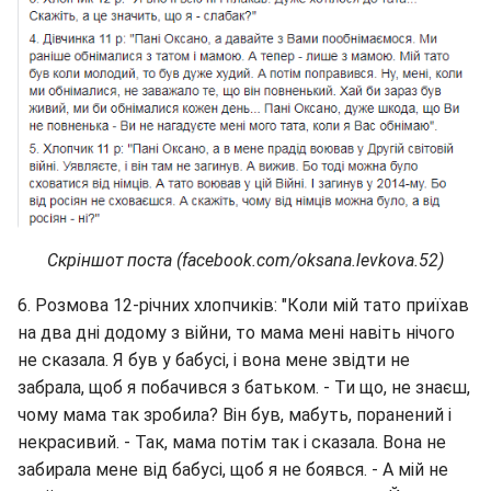
Скріншот поста (facebook.com/oksana.levkova.52)
6. Розмова 12-річних хлопчиків: "Коли мій тато приїхав
на два дні додому з війни, то мама мені навіть нічого
не сказала. Я був у бабусі, і вона мене звідти не
забрала, щоб я побачився з батьком. - Ти що, не знаєш,
чому мама так зробила? Він був, мабуть, поранений і
некрасивий. - Так, мама потім так і сказала. Вона не
забирала мене від бабусі, щоб я не боявся. - А мій не