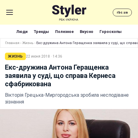
rbc.ua
Люди
Тренды
Полезное
Вкусно
Гороскопы
Главная
›
Жизнь
›
Екс-дружина Антона Геращенка заявила у суді, що спра
ЖИЗНЬ
22 июня 2018 · 14:36
Екс-дружина Антона Геращенка
заявила у суді, що справа Кернеса
сфабрикована
Вікторія Грецька-Миргородська зробила несподіване
зізнання