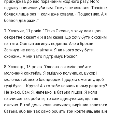
приїжджав до нас пораненим жодного разу. Його
відразу привезли убитим. Тому я не лякався. Точніше,
боявся лише раз – коли вже ховали. - Пощастило. А я
боявся два рази..."
7. Хлопчик, 11 років: "Тітка Оксана, я хочу вам щось
секретне сказати. Я вам казав, що хочу бути схожим
на тата. Ось він загинув недавно. Але я брехав.
Загинув не папа, а вітчим. Я на нього хочу бути
схожим... А мій тато підтримує Росію".
8. Хлопець, 13 років: "Оксана, а я вмію робити
молочний коктейль. Я змішую полуницю, цукор і
молочко і збиваю блендером. І додаю сметану, щоб
гущі було. - Круто! А хто тебе навчив цьому рецепту? -
Не знаю. Сам. Я, напевно, в батька пішов. Я коли
навчився так робити, то сам здивувався, що так
смачно. В той день, коли навчився, вирішив запитати
батька, або він так само робить той коктейль, але він