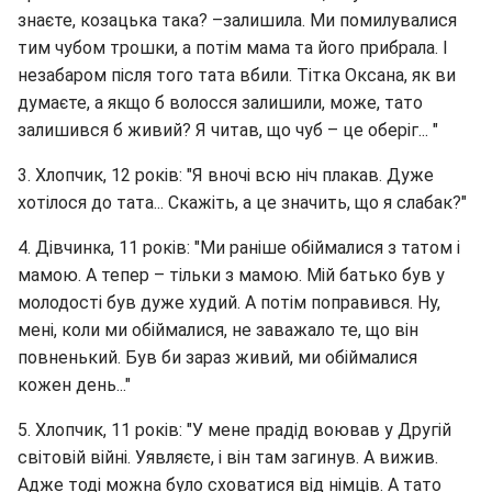
знаєте, козацька така? –залишила. Ми помилувалися
тим чубом трошки, а потім мама та його прибрала. І
незабаром після того тата вбили. Тітка Оксана, як ви
думаєте, а якщо б волосся залишили, може, тато
залишився б живий? Я читав, що чуб – це оберіг... "
3. Хлопчик, 12 років: "Я вночі всю ніч плакав. Дуже
хотілося до тата... Скажіть, а це значить, що я слабак?"
4. Дівчинка, 11 років: "Ми раніше обіймалися з татом і
мамою. А тепер – тільки з мамою. Мій батько був у
молодості був дуже худий. А потім поправився. Ну,
мені, коли ми обіймалися, не заважало те, що він
повненький. Був би зараз живий, ми обіймалися
кожен день..."
5. Хлопчик, 11 років: "У мене прадід воював у Другій
світовій війні. Уявляєте, і він там загинув. А вижив.
Адже тоді можна було сховатися від німців. А тато