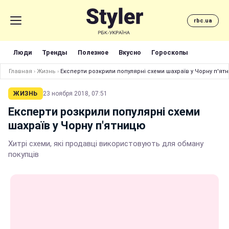
rbc.ua
Люди
Тренды
Полезное
Вкусно
Гороскопы
Главная
›
Жизнь
›
Експерти розкрили популярні схеми шахраїв у Чорну п'ят
ЖИЗНЬ
23 ноября 2018, 07:51
Експерти розкрили популярні схеми
шахраїв у Чорну п'ятницю
Хитрі схеми, які продавці використовують для обману
покупців