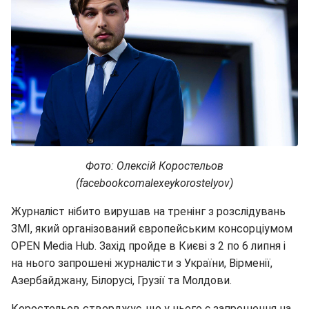
Фото: Олексій Коростельов
(facebookcomalexeykorostelyov)
Журналіст нібито вирушав на тренінг з розслідувань
ЗМІ, який організований європейським консорціумом
OPEN Media Hub. Захід пройде в Києві з 2 по 6 липня і
на нього запрошені журналісти з України, Вірменії,
Азербайджану, Білорусі, Грузії та Молдови.
Коростельов стверджує, що у нього є запрошення на