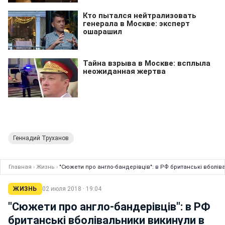
Геннадий Труханов
Главная
›
Жизнь
›
"Сюжети про англо-бандерівців": в РФ британські вболів
ЖИЗНЬ
02 июля 2018 · 19:04
"Сюжети про англо-бандерівців": в РФ
британські вболівальники викинули в