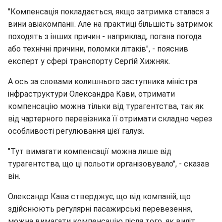
"Компенсація покладається, якщо затримка сталася з
вини авіакомпанії. Але на практиці більшість затримок
походять з інших причин - наприклад, погана погода
або технічні причини, поломки літаків", - пояснив
експерт у сфері транспорту Сергій Хижняк.
А ось за словами колишнього заступника міністра
інфраструктури Олександра Кави, отримати
компенсацію можна тільки від турагентства, так як
від чартерного перевізника її отримати складно через
особливості регулювання цієї галузі.
"Тут вимагати компенсації можна лише від
турагентства, що ці польоти організовувало", - сказав
він.
Олександр Кава стверджує, що від компаній, що
здійснюють регулярні пасажирські перевезення,
можна вимагати компенсацію після того, як виліт