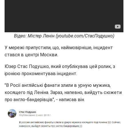
Відео: Містер Ленін (youtube.com/СтасПодушко)
У мережі припустили, що, найімовірніше, інцидент
стався в центрі Москви.
Юзер Стас Подушко, який опублікував цей ролик, з
іронією прокоментував інцидент.
"В Росії англійські фанати злили в урную мужика,
косящего під Леніна. Зараз, напевно, вийдуть сюжети
про англо-бандерівців", - написав він.