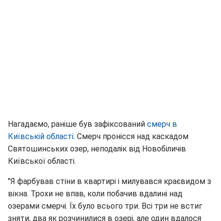
Нагадаємо, раніше був зафіксований
смерч в
Київській області.
Смерч пронісся над каскадом
Святошинських озер, неподалік від Новобіличів
Київської області.
"Я фарбував стіни в квартирі і милувався краєвидом з
вікна. Трохи не впав, коли побачив вдалині над
озерами смерчі. Їх було всього три. Всі три не встиг
зняти, два як розчинилися в озері, але один вдалося