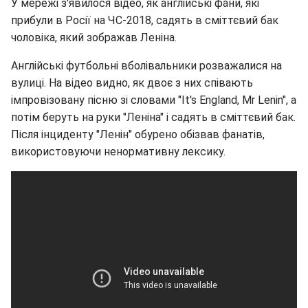
У мережі з'явилося відео, як англійські фани, які
прибули в Росії на ЧС-2018, садять в сміттєвий бак
чоловіка, який зображав Леніна.
Англійські футбольні вболівальники розважалися на
вулиці. На відео видно, як двоє з них співають
імпровізовану пісню зі словами "It's England, Mr Lenin", а
потім беруть на руки "Леніна" і садять в сміттєвий бак.
Після інциденту "Ленін" обурено обізвав фанатів,
використовуючи ненормативну лексику.