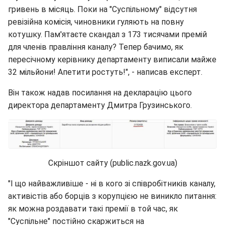
гривень в місяць. Поки на "Суспільному" відсутня
ревізійна комісія, чиновники гуляють на повну
котушку. Пам'ятаєте скандал з 173 тисячами премій
для членів правління каналу? Тепер бачимо, як
пересічному керівнику департаменту виписали майже
32 мільйони! Апетити ростуть!", - написав експерт.
Він також надав посилання на декларацію цього
директора департаменту Дмитра Грузинського.
Скріншот сайту (public.nazk.gov.ua)
"І що найважливіше - ні в кого зі співробітників каналу,
активістів або борців з корупцією не виникло питання:
як можна роздавати такі премії в той час, як
"Суспільне" постійно скаржиться на