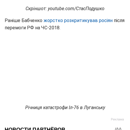
Скріншот: youtube.com/СтасПодушко
Раніше Бабченко
жорстко розкритикував росіян
після
перемоги РФ на ЧС-2018.
Річниця катастрофи Іл-76 в Луганську