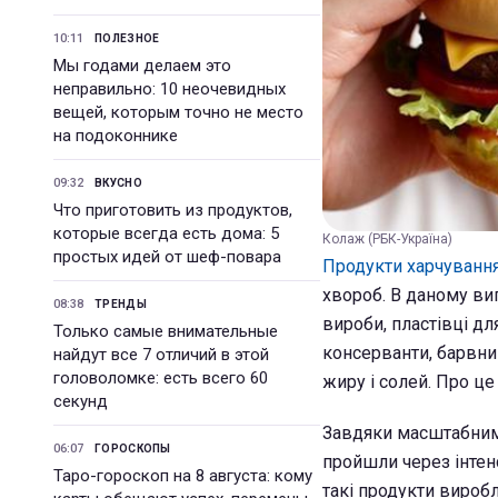
10:11
ПОЛЕЗНОЕ
Мы годами делаем это
неправильно: 10 неочевидных
вещей, которым точно не место
на подоконнике
09:32
ВКУСНО
Что приготовить из продуктов,
которые всегда есть дома: 5
Колаж (РБК-Україна)
простых идей от шеф-повара
Продукти харчуванн
хвороб. В даному вип
08:38
ТРЕНДЫ
вироби, пластівці для
Только самые внимательные
консерванти, барвник
найдут все 7 отличий в этой
головоломке: есть всего 60
жиру і солей. Про це
секунд
Завдяки масштабним 
06:07
ГОРОСКОПЫ
пройшли через інтен
Таро-гороскоп на 8 августа: кому
такі продукти вироб