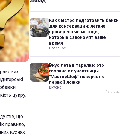
звезд
Как быстро подготовить банки
для консервации: легкие
проверенные методы,
которые сэкономят ваше
время
Полезное
Вкус лета в тарелке: это
гаспачо от участницы
 ракових
"МастерШеф" покоряет с
ндитерські
первой ложки
добавки,
Вкусно
кість цукру,
дуктів, що
Як правило,
них кухнях.