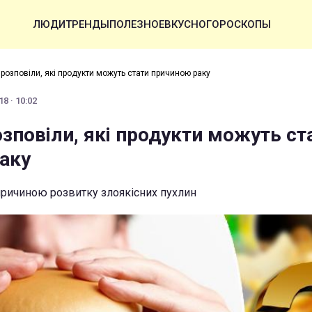
ЛЮДИ
ТРЕНДЫ
ПОЛЕЗНОЕ
ВКУСНО
ГОРОСКОПЫ
 розповіли, які продукти можуть стати причиною раку
8 · 10:02
зповіли, які продукти можуть ст
аку
причиною розвитку злоякісних пухлин