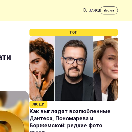
UA
/
RU
rbc.ua
ТОП
ати
ЛЮДИ
Как выглядят возлюбленные
Дантеса, Пономарева и
Боржемской: редкие фото