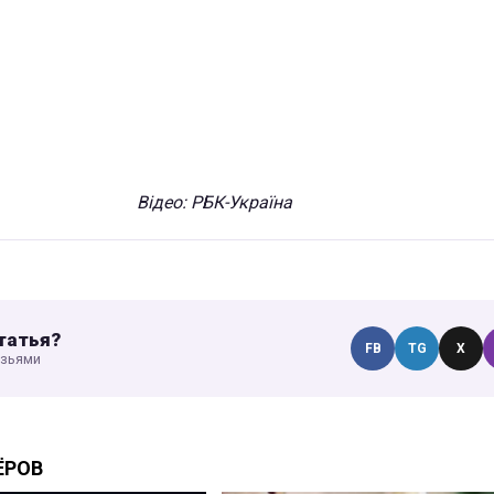
Відео: РБК-Україна
татья?
FB
TG
X
узьями