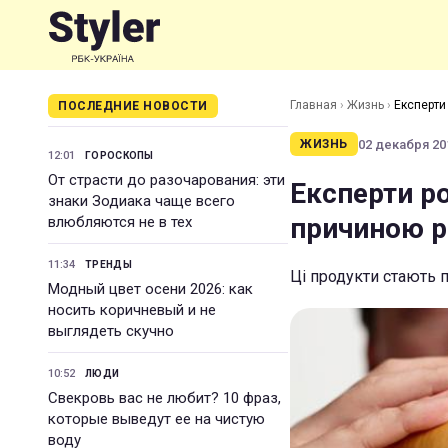
Главная
›
Жизнь
›
Експерти
ПОСЛЕДНИЕ НОВОСТИ
02 декабря 201
ЖИЗНЬ
12:01
ГОРОСКОПЫ
От страсти до разочарования: эти
Експерти ро
знаки Зодиака чаще всего
причиною р
влюбляются не в тех
11:34
ТРЕНДЫ
Ці продукти стають 
Модный цвет осени 2026: как
носить коричневый и не
выглядеть скучно
10:52
ЛЮДИ
Свекровь вас не любит? 10 фраз,
которые выведут ее на чистую
воду