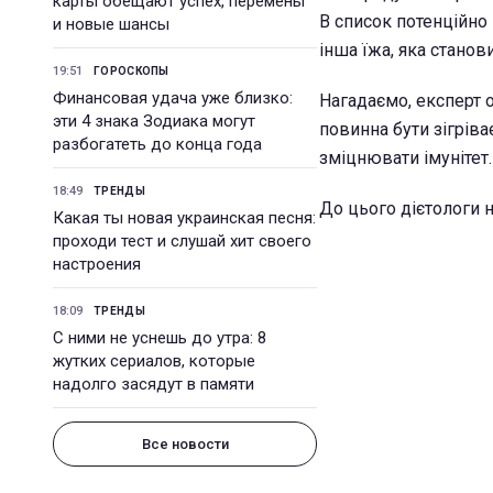
карты обещают успех, перемены
В список потенційно 
и новые шансы
інша їжа, яка станов
19:51
ГОРОСКОПЫ
Финансовая удача уже близко:
Нагадаємо, експерт
эти 4 знака Зодиака могут
повинна бути зігрів
разбогатеть до конца года
зміцнювати імунітет.
18:49
ТРЕНДЫ
До цього дієтологи 
Какая ты новая украинская песня:
проходи тест и слушай хит своего
настроения
18:09
ТРЕНДЫ
С ними не уснешь до утра: 8
жутких сериалов, которые
надолго засядут в памяти
Все новости