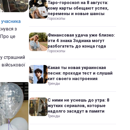
Таро-гороскоп на 8 августа:
кому карты обещают успех,
перемены и новые шансы
Гороскопы
 учасника
кнувся з
Финансовая удача уже близко:
 Про це
эти 4 знака Зодиака могут
разбогатеть до конца года
Гороскопы
му страшний
я військової
Какая ты новая украинская
песня: проходи тест и слушай
хит своего настроения
Тренды
С ними не уснешь до утра: 8
жутких сериалов, которые
надолго засядут в памяти
Тренды