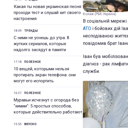
Какая ты новая украинская песня:
проходи тест и слушай хит своего
Колаж (РБК-Україна)
настроения
В соціальній мережі
АТО
і бойових дій Ів
18:09
ТРЕНДЫ
несподіваною життєв
С ними не уснешь до утра: 8
повідомив брат Іван
жутких сериалов, которые
надолго засядут в памяти
Іван був мобілізован
17:18
ПОЛЕЗНОЕ
діагноз - рак лімфат
10 вещей, которыми нельзя
служби.
протирать экран телефона: они
могут его испортить
16:37
ПОЛЕЗНОЕ
Муравьи исчезнут с огорода без
"химии": 5 простых способов,
которые действительно работают
15:55
ВКУСНО