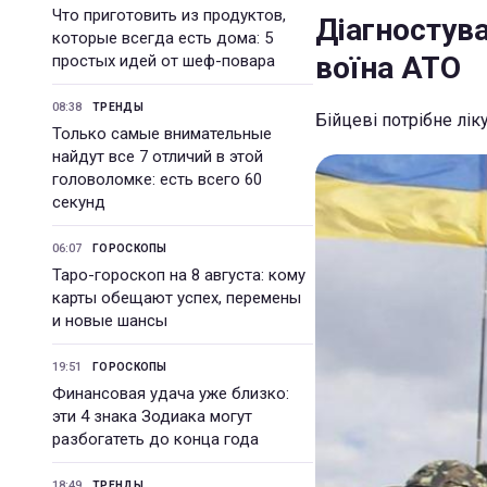
Что приготовить из продуктов,
Діагностува
которые всегда есть дома: 5
воїна АТО
простых идей от шеф-повара
08:38
ТРЕНДЫ
Бійцеві потрібне лік
Только самые внимательные
найдут все 7 отличий в этой
головоломке: есть всего 60
секунд
06:07
ГОРОСКОПЫ
Таро-гороскоп на 8 августа: кому
карты обещают успех, перемены
и новые шансы
19:51
ГОРОСКОПЫ
Финансовая удача уже близко:
эти 4 знака Зодиака могут
разбогатеть до конца года
18:49
ТРЕНДЫ