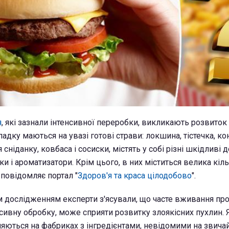
я
, які зазнали інтенсивної переробки, викликають розвиток
адку маються на увазі готові страви: локшина, тістечка, ко
 сніданку, ковбаса і сосиски, містять у собі різні шкідливі 
и і ароматизатори. Крім цього, в них міститься велика кіль
 повідомляє портал "
Здоров'я та краса цілодобово
".
дослідженням експерти з'ясували, що часте вживання про
сивну обробку, може сприяти розвитку злоякісних пухлин. 
ляються на фабриках з інгредієнтами, невідомими на звичай