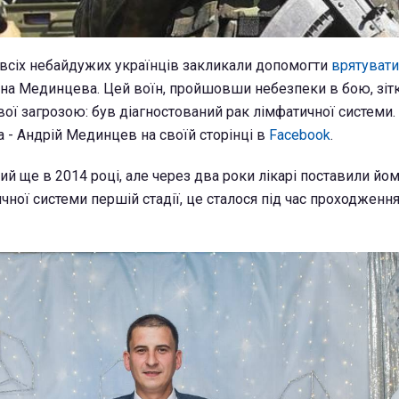
 всіх небайдужих українців закликали допомогти
врятувати
ана Мединцева. Цей воїн, пройшовши небезпеки в бою, зіт
ої загрозою: був діагностований рак лімфатичної системи.
а - Андрій Мединцев на своїй сторінці в
Facebook
.
ий ще в 2014 році, але через два роки лікарі поставили йо
ичної системи першій стадії, це сталося під час проходженн