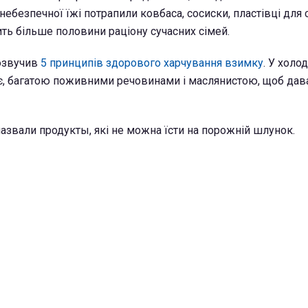
небезпечної їжі потрапили ковбаса, сосиски, пластівці для с
ить більше половини раціону сучасних сімей.
 озвучив
5 принципів здорового харчування взимку
. У холо
ає, багатою поживними речовинами і маслянистою, щоб дава
назвали продукты, які не можна їсти на порожній шлунок.