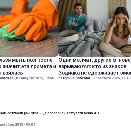
льзя мыть пол после
Одни молчат, другие мгнов
о значит эта примета и
взрываются: кто из знаков
а взялась
Зодиака не сдерживает эмо
новская
·
07 августа 2026, 13:55
Катерина Собкова
·
07 августа 2026, 11:43
Діагностували рак: українців попросили врятувати воїна АТО
декабря 2018 · 09:04