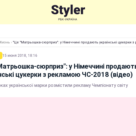
Жизнь
›
"Це "Матрьошка-сюрприз": у Німеччині продають українські цукерки з 
15 июня 2018, 18:16
Матрьошка-сюрприз": у Німеччині продают
нські цукерки з рекламою ЧС-2018 (відео)
ках української марки розмістили рекламу Чемпіонату світу