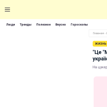
Люди
Тренды
Полезное
Вкусно
Гороскопы
Главная
›
ЖИЗНЬ
"Це "
украї
На цукер