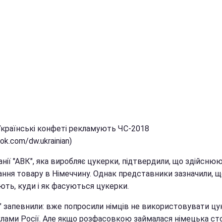
 Українські конфеті рекламують ЧС-2018
ok.com/dw.ukrainian)
нії "АВК", яка виробляє цукерки, підтвердили, що здійсню
ання товару в Німеччину. Однак представники зазначили, щ
ють, куди і як фасуються цукерки.
К" запевнили: вже попросили німців не використовувати ц
клами Росії. Але якщо розфасовкою займалася німецька ст