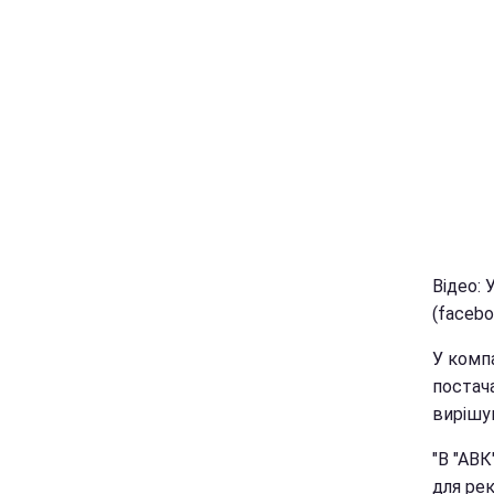
Відео:
(facebo
У компа
постач
вирішу
"В "АВ
для ре