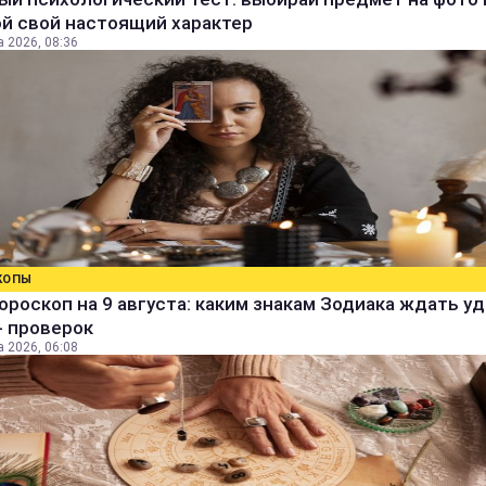
й свой настоящий характер
а 2026, 08:36
КОПЫ
ороскоп на 9 августа: каким знакам Зодиака ждать уд
- проверок
а 2026, 06:08