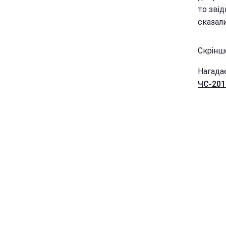
то звід
сказали
Скріншо
Нагада
ЧС-201