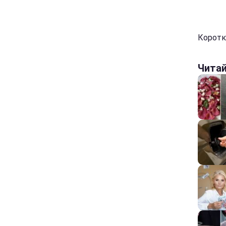
Коротк
Чита