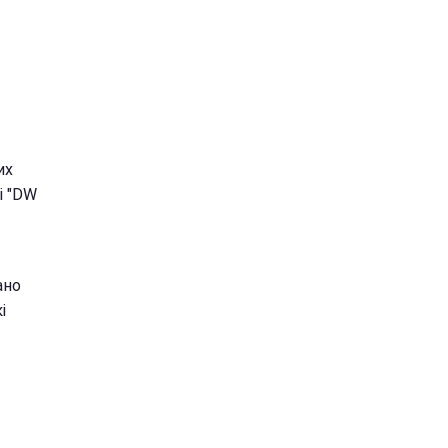
их
і "DW
ано
і