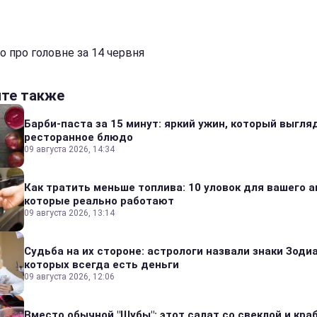
о про головне за 14 червня
йте также
Барби-паста за 15 минут: яркий ужин, который выгля
ресторанное блюдо
09 августа 2026, 14:34
Как тратить меньше топлива: 10 уловок для вашего а
которые реально работают
09 августа 2026, 13:14
Судьба на их стороне: астрологи назвали знаки Зодиа
которых всегда есть деньги
09 августа 2026, 12:06
Вместо обычной "Шубы": этот салат со свеклой и кр