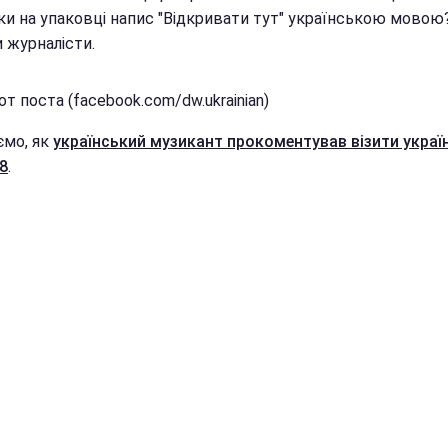
ки на упаковці напис "Відкривати тут" українською мовою?
 журналісти.
т поста (facebook.com/dw.ukrainian)
ємо, як
український музикант прокоментував візити україн
8
.