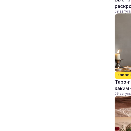
раскро
09 август
ГОРОС
Таро-г
каким 
09 август