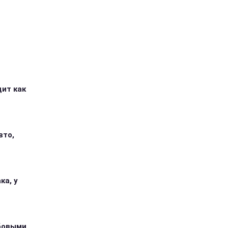
дит как
вто,
ка, у
абовыми