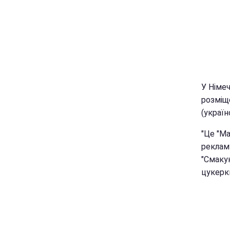
У Німеч
розміще
(україн
"Це "Ма
рекламу
"Смакую
цукерки