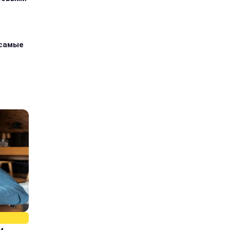
 самые
и