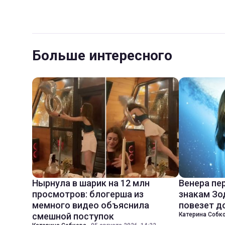
Больше интересного
Нырнула в шарик на 12 млн
Венера пе
просмотров: блогерша из
знакам Зо
мемного видео объяснила
повезет д
смешной поступок
Катерина Собк