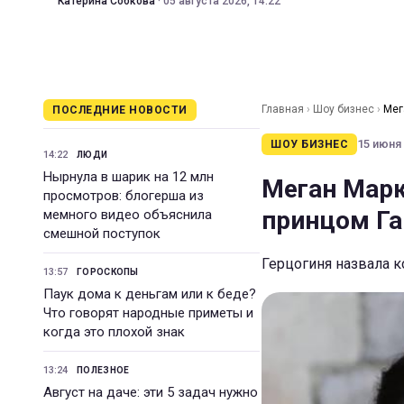
Катерина Собкова
·
05 августа 2026, 14:22
Главная
›
Шоу бизнес
›
Мег
ПОСЛЕДНИЕ НОВОСТИ
15 июня 
ШОУ БИЗНЕС
14:22
ЛЮДИ
Нырнула в шарик на 12 млн
Меган Марк
просмотров: блогерша из
принцом Га
мемного видео объяснила
смешной поступок
Герцогиня назвала 
13:57
ГОРОСКОПЫ
Паук дома к деньгам или к беде?
Что говорят народные приметы и
когда это плохой знак
13:24
ПОЛЕЗНОЕ
Август на даче: эти 5 задач нужно