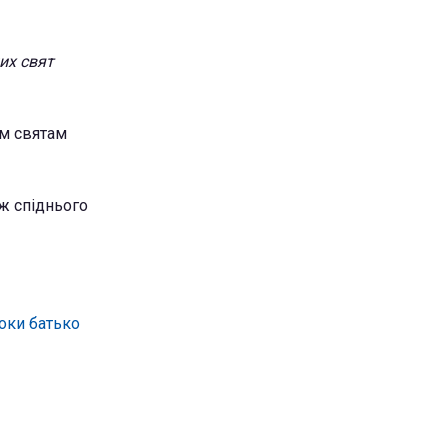
их свят
им святам
аж спіднього
поки батько