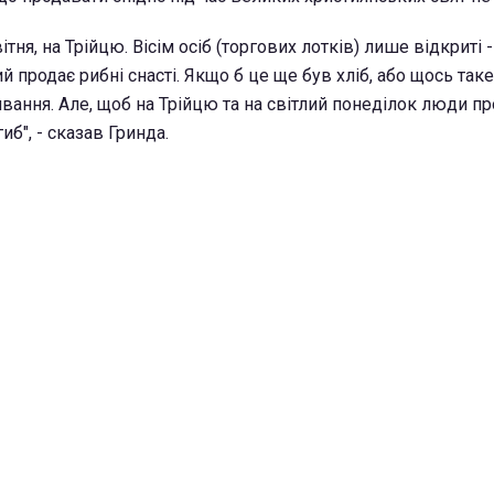
вітня, на Трійцю. Вісім осіб (торгових лотків) лише відкриті
ий продає рибні снасті. Якщо б це ще був хліб, або щось таке
вання. Але, щоб на Трійцю та на світлий понеділок люди п
иб", - сказав Гринда.