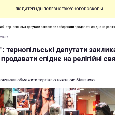
ЛЮДИ
ТРЕНДЫ
ПОЛЕЗНОЕ
ВКУСНО
ГОРОСКОПЫ
иб": тернопільські депутати закликали заборонити продавати спіднє на релігій
 20:57
": тернопільські депутати заклик
продавати спіднє на релігійні св
ропонували обмежити торгівлю нижньою білизною