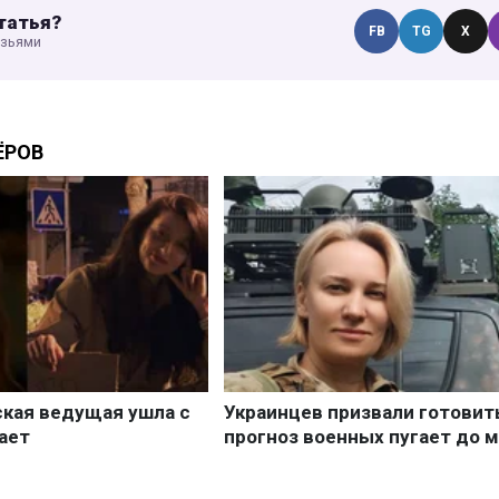
татья?
FB
TG
X
узьями