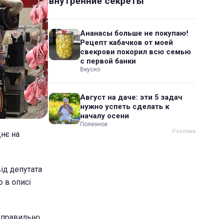
внутренние секреты
Ананасы больше не покупаю!
Рецепт кабачков от моей
свекрови покорил всю семью
с первой банки
Вкусно
Август на даче: эти 5 задач
нужно успеть сделать к
началу осени
Полезное
днє на
від депутата
о в описі
 правильно.