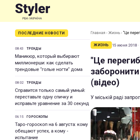
Главная
›
Жизнь
›
"Це перег
ПОСЛЕДНИЕ НОВОСТИ
15 июня 2018 ·
ЖИЗНЬ
08:43
ТРЕНДЫ
Маникюр, который выбирают
"Це перегиб
миллионерши: как сделать
заборонити 
трендовые "голые ногти" дома
(відео)
08:02
ТРЕНДЫ
Справится только самый умный:
переставьте одну спичку и
У міській раді зап
исправьте уравнение за 30 секунд
06:15
ГОРОСКОПЫ
Таро-гороскоп на 6 августа: кому
обещают успех, а кому -
испытание