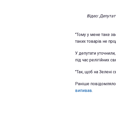
Відео: Депутат
"Тому у мене таке з
таких товарів не прод
У депутати уточнили
під час релігійних свя
"Так, щоб на Зелені с
Раніше повідомляло
випивав
.