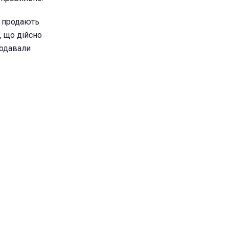
 - продають
, що дійсно
родавали