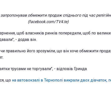
 запропонував обмежити продаж спіднього під час релігійн
(facebook.com/TV4.te)
вернення, щоб власників ринків попередили, щоб по велик
авали", - додав він.
, чи правильно його зрозуміли, що він хоче обмежити прод
т.
вятки трусами не торгували", - відповів Гринда.
ся, що
на автовокзалі в Тернополі викрали двох дівчаток, 