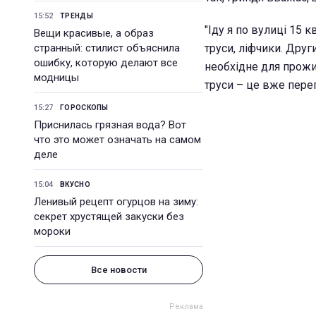
15:52
ТРЕНДЫ
"Іду я по вулиці 15 к
Вещи красивые, а образ
странный: стилист объяснила
труси, ліфчики. Друг
ошибку, которую делают все
необхідне для прожи
модницы
труси – це вже перег
15:27
ГОРОСКОПЫ
Приснилась грязная вода? Вот
что это может означать на самом
деле
15:04
ВКУСНО
Ленивый рецепт огурцов на зиму:
секрет хрустящей закуски без
мороки
Все новости