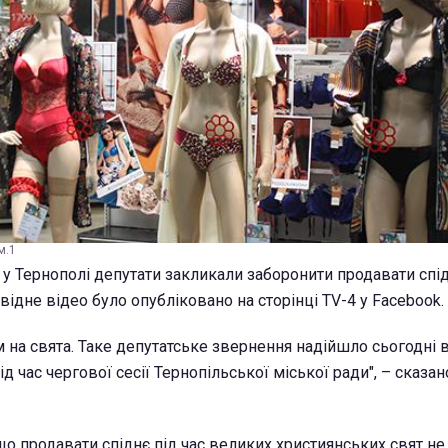
м.1
и у Тернополі депутати закликали заборонити продавати спі
повідне відео було опубліковано на сторінці TV-4 у Facebook.
м на свята. Таке депутатське звернення надійшло сьогодні 
д час чергової сесії Тернопільської міської ради", – сказан
що продавати спіднє під час великих християнських свят не