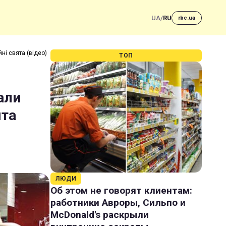
UA
/
RU
rbc.ua
ні свята (відео)
ТОП
али
ята
ЛЮДИ
Об этом не говорят клиентам:
работники Авроры, Сильпо и
McDonald's раскрыли