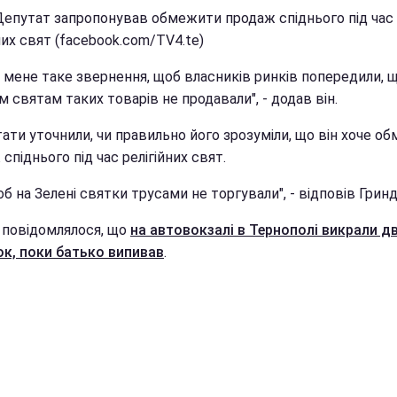
 Депутат запропонував обмежити продаж спіднього під час
них свят (facebook.com/TV4.te)
у мене таке звернення, щоб власників ринків попередили, 
 святам таких товарів не продавали", - додав він.
ати уточнили, чи правильно його зрозуміли, що він хоче о
спіднього під час релігійних свят.
об на Зелені святки трусами не торгували", - відповів Гринд
 повідомлялося, що
на автовокзалі в Тернополі викрали д
ок, поки батько випивав
.