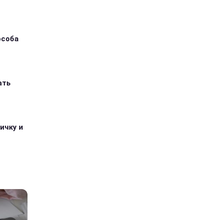
особа
ать
ичку и