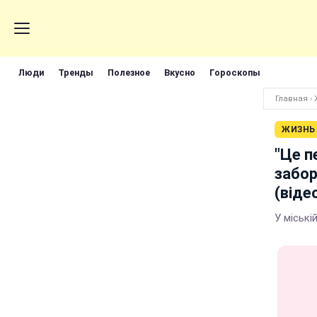
Люди
Тренды
Полезное
Вкусно
Гороскопы
Главная
›
ЖИЗНЬ
"Це п
забор
(віде
У міськ