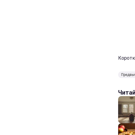
Коротк
Предвы
Чита