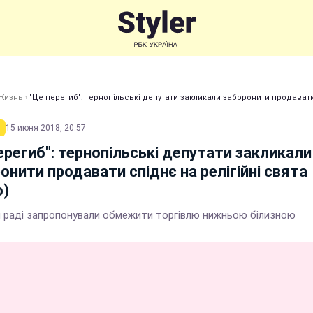
Жизнь
›
"Це перегиб": тернопільські депутати закликали заборонити продавати 
15 июня 2018, 20:57
ерегиб": тернопільські депутати закликали
онити продавати спіднє на релігійні свята
о)
ій раді запропонували обмежити торгівлю нижньою білизною