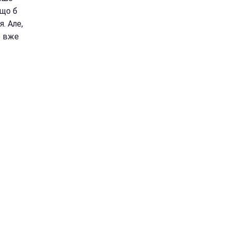
кщо б
. Але,
е вже