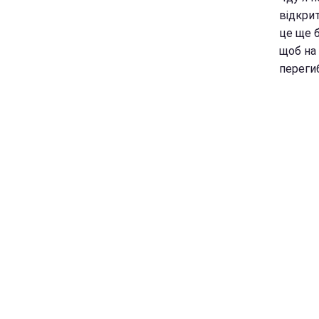
відкрит
це ще б
щоб на
перегиб