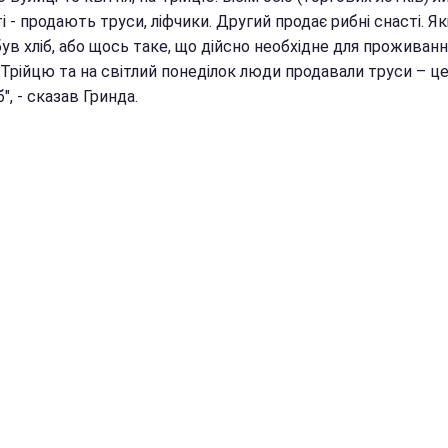
і - продають труси, ліфчики. Другий продає рибні снасті. Я
ув хліб, або щось таке, що дійсно необхідне для проживання
 Трійцю та на світлий понеділок люди продавали труси – ц
", - сказав Гринда.