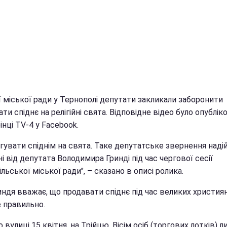
ї міської ради у Тернополі депутати закликали заборонити
ти спіднє на релігійні свята. Відповідне відео було опублік
інці TV-4 у Facebook.
ргувати спіднім на свята. Таке депутатське звернення над
і від депутата Володимира Гринді під час чергової сесії
льської міської ради", – сказано в описі ролика.
индя вважає, що продавати спіднє під час великих христия
е правильно.
по вулиці 15 квітня, на Трійцю. Вісім осіб (торгових лотків) 