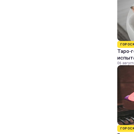
ГОРОС
Таро-г
испыт
06 август
ГОРОС