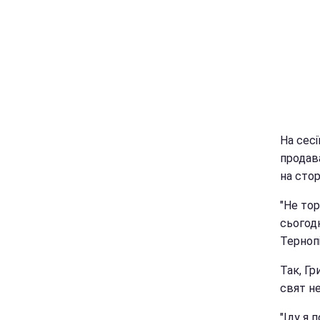
На сесі
продава
на стор
"Не то
сьогодн
Тернопі
Так, Гр
свят н
"Іду я 