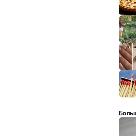
Больш