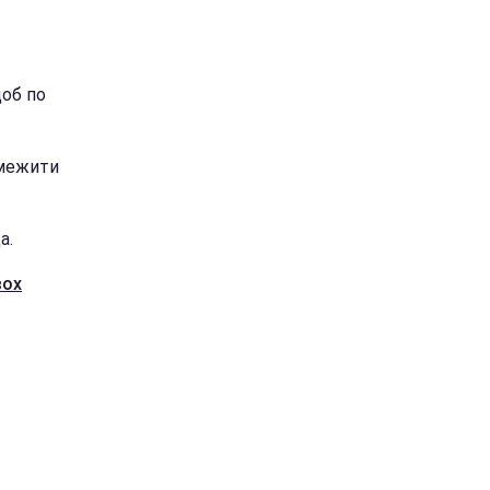
щоб по
бмежити
а.
вох