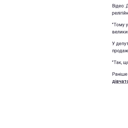
Відео:
релігій
"Тому 
великим
У депут
продаж 
"Так, щ
Раніше
дівчат