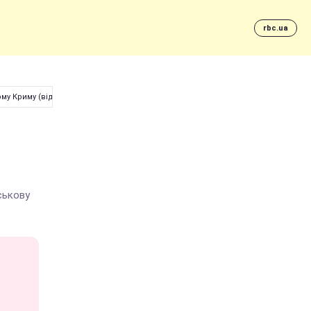
rbc.ua
му Криму (відео)
ськову