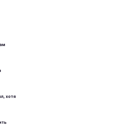
кам
з
л, хотя
ить