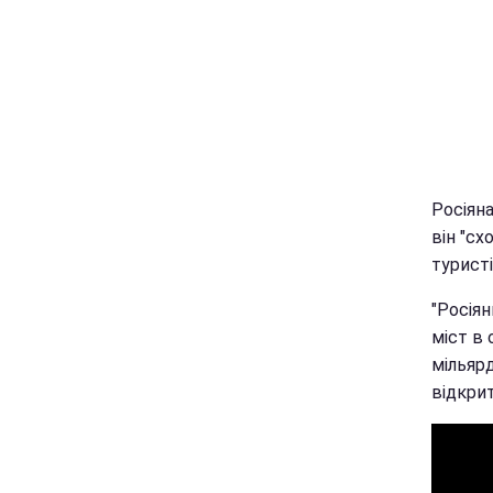
Росіян
він "сх
туристі
"Росія
міст в 
мільяр
відкрит