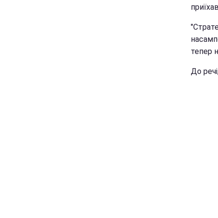
приїхав
"Страте
насамп
тепер н
До речі