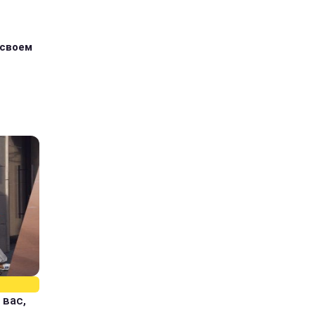
 своем
 вас,