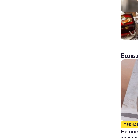
Больш
ТРЕНД
Не спе