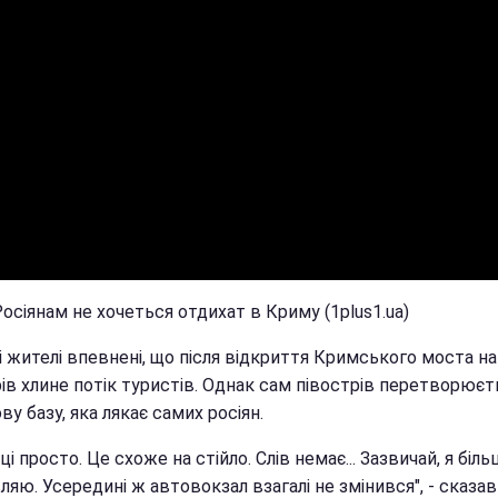
Росіянам не хочеться отдихат в Криму (1plus1.ua)
 жителі впевнені, що після відкриття Кримського моста на
ів хлине потік туристів. Однак сам півострів перетворюєт
ву базу, яка лякає самих росіян.
ці просто. Це схоже на стійло. Слів немає... Зазвичай, я біл
яю. Усередині ж автовокзал взагалі не змінився", - сказав