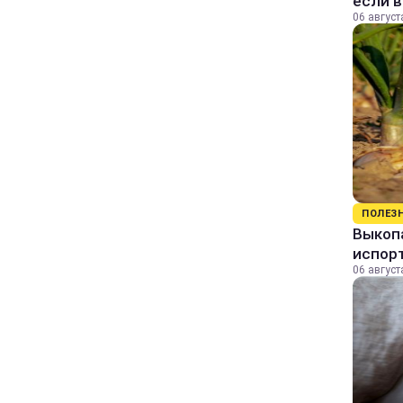
если 
06 август
ПОЛЕЗ
Выкопа
испор
06 август