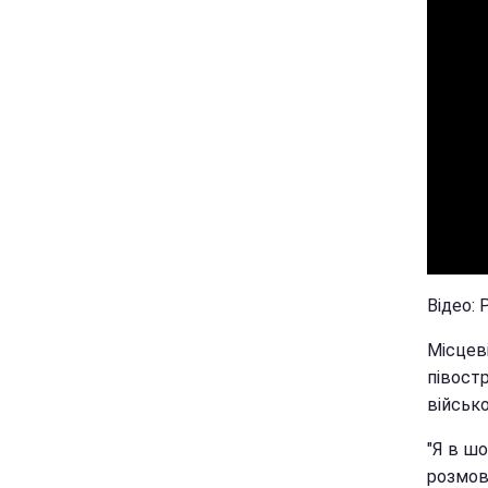
Відео: 
Місцеві
півостр
військо
"Я в шо
розмовл