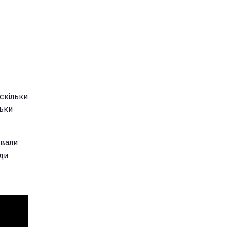
скільки
льки
ували
ди: