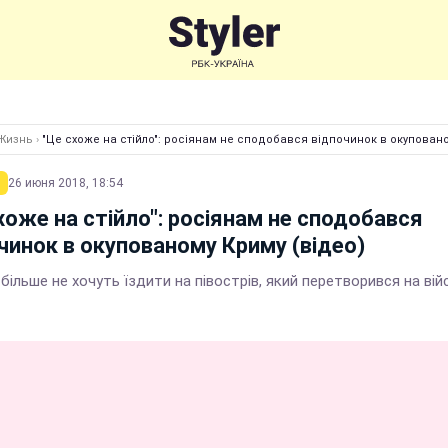
Жизнь
›
"Це схоже на стійло": росіянам не сподобався відпочинок в окуповано
26 июня 2018, 18:54
хоже на стійло": росіянам не сподобався
чинок в окупованому Криму (відео)
більше не хочуть їздити на півострів, який перетворився на вій