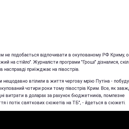
ам не подобається відпочивати в окупованому РФ Криму, о
ожий на стійло". Журналісти програми "Гроші" дізналися, скі
в насправді приїжджає на півострів.
ни нещодавно втілили в життя чергову мрію Путіна - побуд
окупований чотири роки тому півострів Крим. Все, як завж
дні витрати в доларах за рахунок бюджетників, помпезне
тя і потік святкових сюжетів на ТБ", - йдеться в сюжеті.