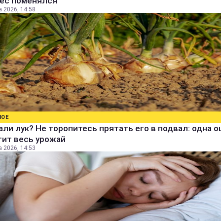
вес поменялся
а 2026, 14:58
НОЕ
ли лук? Не торопитесь прятать его в подвал: одна 
тит весь урожай
а 2026, 14:53