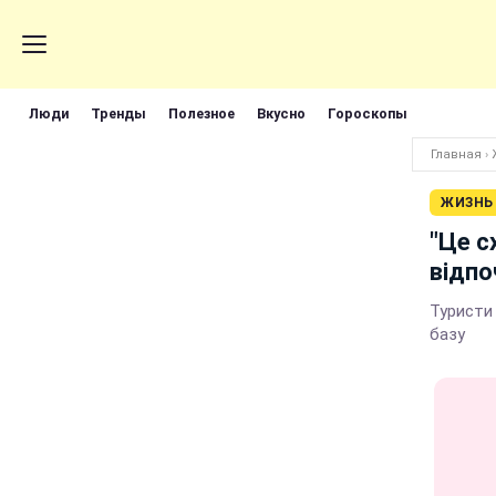
Люди
Тренды
Полезное
Вкусно
Гороскопы
Главная
›
ЖИЗНЬ
"Це с
відпо
Туристи 
базу