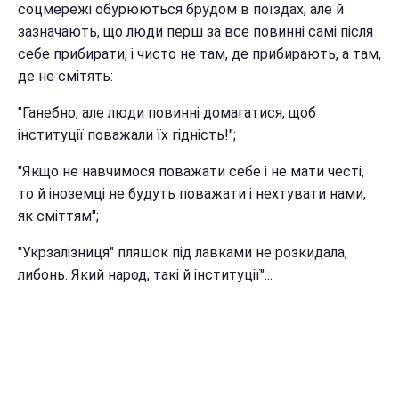
соцмережі обурюються брудом в поїздах, але й
зазначають, що люди перш за все повинні самі після
себе прибирати, і чисто не там, де прибирають, а там,
де не смітять:
"Ганебно, але люди повинні домагатися, щоб
інституції поважали їх гідність!";
"Якщо не навчимося поважати себе і не мати честі,
то й іноземці не будуть поважати і нехтувати нами,
як сміттям";
"Укрзалізниця" пляшок під лавками не розкидала,
либонь. Який народ, такі й інституції"...