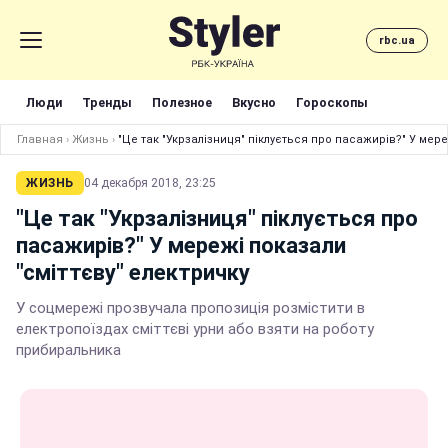
rbc.ua
Люди
Тренды
Полезное
Вкусно
Гороскопы
Главная
›
Жизнь
›
"Це так "Укрзалізниця" піклується про пасажирів?" У мере
ЖИЗНЬ
04 декабря 2018, 23:25
"Це так "Укрзалізниця" піклується про
пасажирів?" У мережі показали
"сміттєву" електричку
У соцмережі прозвучала пропозиція розмістити в
електропоїздах сміттєві урни або взяти на роботу
прибиральника