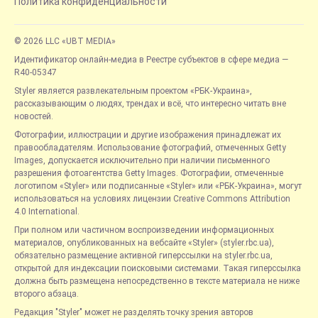
Политика конфиденциальности
© 2026 LLC «UBT MEDIA»
Идентификатор онлайн-медиа в Реестре субъектов в сфере медиа —
R40-05347
Styler является развлекательным проектом «РБК-Украина»,
рассказывающим о людях, трендах и всё, что интересно читать вне
новостей.
Фотографии, иллюстрации и другие изображения принадлежат их
правообладателям. Использование фотографий, отмеченных Getty
Images, допускается исключительно при наличии письменного
разрешения фотоагентства Getty Images. Фотографии, отмеченные
логотипом «Styler» или подписанные «Styler» или «РБК-Украина», могут
использоваться на условиях лицензии Creative Commons Attribution
4.0 International.
При полном или частичном воспроизведении информационных
материалов, опубликованных на вебсайте «Styler» (styler.rbc.ua),
обязательно размещение активной гиперссылки на styler.rbc.ua,
открытой для индексации поисковыми системами. Такая гиперссылка
должна быть размещена непосредственно в тексте материала не ниже
второго абзаца.
Редакция "Styler" может не разделять точку зрения авторов