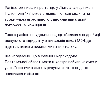
Раніше ми писали про те, що у Львові в ліцеї імені
Пулюя учні 1-В класу
відмовляються ходити на
уроки через агресивного однокласника
, який
погрожує їм ножицями.
Також раніше повідомлялося, що з'явилися подробиці
шокуючого інциденту в київській школі №94, де
підліток напав з ножицями на вчительку.
Ще нагадаємо, що в селищі Скороходове
Полтавської області мати школяра побила на очах у
учнів їхню вчительку, в результаті чого педагог
опинилася в лікарні.