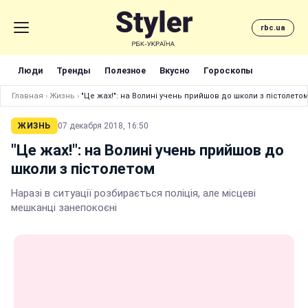
rbc.ua
Люди
Тренды
Полезное
Вкусно
Гороскопы
Главная
›
Жизнь
›
"Це жах!": на Волині учень прийшов до школи з пістолето
ЖИЗНЬ
07 декабря 2018, 16:50
"Це жах!": на Волині учень прийшов до
школи з пістолетом
Наразі в ситуації розбирається поліція, але місцеві
мешканці занепокоєні