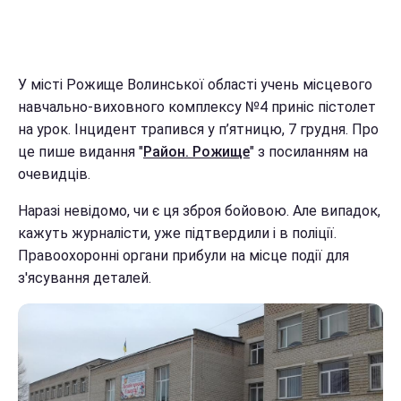
У місті Рожище Волинської області учень місцевого
навчально-виховного комплексу №4 приніс пістолет
на урок. Інцидент трапився у п’ятницю, 7 грудня. Про
це пише видання "
Район. Рожище
" з посиланням на
очевидців.
Наразі невідомо, чи є ця зброя бойовою. Але випадок,
кажуть журналісти, уже підтвердили і в поліції.
Правоохоронні органи прибули на місце події для
з'ясування деталей.