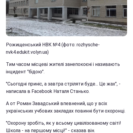
Рожищенський НВК №4 (фото: rozhysche-
nvk4.edukit.volyn.ua)
Тим часом місцеві жителі занепокоєні і називають
інцидент "бідою".
"Сьогодні приніс, а завтра стріляти буде... Це жах", -
написала в Facebook Наталя Станько.
А от Роман Завадський впевнений, що у всіх
українських учбових закладах повинні бути охоронці.
"Охорону зробіть, як у всьому цивілізованому світі!
Школа - на першому місці!" - сказав він.