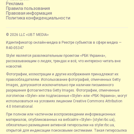
Реклама
Правила пользования
Правовая информация
Политика конфиденциальности
© 2026 LLC «UBT MEDIA»
Идентификатор онлайн-медиа в Реестре субъектов в сфере медиа —
R40-05347
Styler является развлекательным проектом «РБК-Украина»,
рассказывающим о людях, трендах и всё, что интересно читать вне
новостей.
Фотографии, иллюстрации и другие изображения принадлежат их
правообладателям. Использование фотографий, отмеченных Getty
Images, допускается исключительно при наличии письменного
разрешения фотоагентства Getty Images. Фотографии, отмеченные
логотипом «Styler» или подписанные «Styler» или «РБК-Украина», могут
использоваться на условиях лицензии Creative Commons Attribution
4.0 International.
При полном или частичном воспроизведении информационных
материалов, опубликованных на вебсайте «Styler» (styler.rbc.ua),
обязательно размещение активной гиперссылки на styler.rbc.ua,
открытой для индексации поисковыми системами. Такая гиперссылка