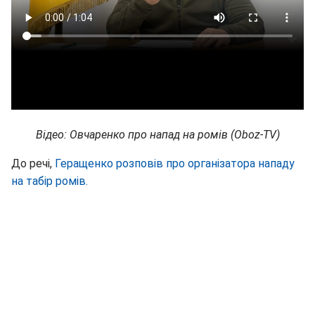
Відео: Овчаренко про напад на ромів (Oboz-TV)
До речі,
Геращенко розповів про організатора нападу
на табір ромів.