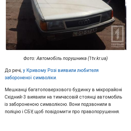
Фото: Автомобіль порушника (1tv.kr.ua)
До речі,
у Кривому Розі виявили любителя
забороненої символіки.
Мешканці багатоповерхового будинку в мікрорайоні
Східний-3 виявили на тимчасовій стоянці автомобіль
із забороненою символікою. Вони подзвонили в
поліцію і СБУ, щоб повідомити про правопорушення.