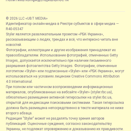
© 2026 LLC «UBT MEDIA»
Идентификатор онлайн-медиа в Реестре субъектов в сфере медиа —
R40-05347
Styler является развлекательным проектом «РБК-Украина»,
рассказывающим о людях, трендах и всё, что интересно читать вне
новостей.
Фотографии, иллюстрации и другие изображения принадлежат их
правообладателям. Использование фотографий, отмеченных Getty
Images, допускается исключительно при наличии письменного
разрешения фотоагентства Getty Images. Фотографии, отмеченные
логотипом «Styler» или подписанные «Styler» или «РБК-Украина», могут
использоваться на условиях лицензии Creative Commons Attribution
4.0 International.
При полном или частичном воспроизведении информационных
материалов, опубликованных на вебсайте «Styler» (styler.rbc.ua),
обязательно размещение активной гиперссылки на styler.rbc.ua,
открытой для индексации поисковыми системами. Такая гиперссылка
должна быть размещена непосредственно в тексте материала не ниже
второго абзаца.
Редакция "Styler" может не разделять точку зрения авторов
публикаций. Оценочные суждения, согласно законодательству
Украины, не подлежат опровержению и доказыванию их правдивости.