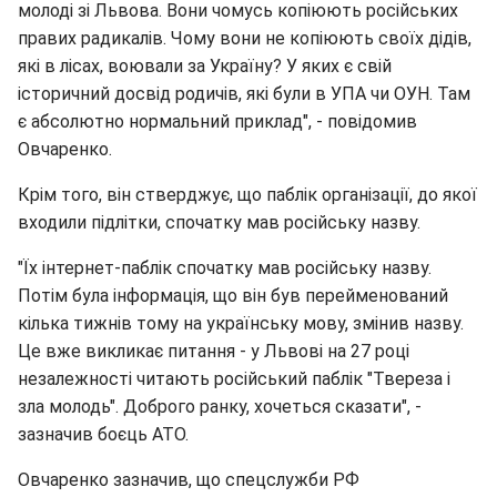
молоді зі Львова. Вони чомусь копіюють російських
правих радикалів. Чому вони не копіюють своїх дідів,
які в лісах, воювали за Україну? У яких є свій
історичний досвід родичів, які були в УПА чи ОУН. Там
є абсолютно нормальний приклад", - повідомив
Овчаренко.
Крім того, він стверджує, що паблік організації, до якої
входили підлітки, спочатку мав російську назву.
"Їх інтернет-паблік спочатку мав російську назву.
Потім була інформація, що він був перейменований
кілька тижнів тому на українську мову, змінив назву.
Це вже викликає питання - у Львові на 27 році
незалежності читають російський паблік "Твереза і
зла молодь". Доброго ранку, хочеться сказати", -
зазначив боєць АТО.
Овчаренко зазначив, що спецслужби РФ