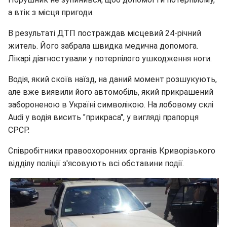
а втік з місця пригоди.
В результаті ДТП постраждав місцевий 24-річний
житель. Його забрала швидка медична допомога.
Лікарі діагностували у потерпілого ушкодження ноги.
Водія, який скоїв наїзд, на даний момент розшукують,
але вже виявили його автомобіль, який прикрашений
забороненою в Україні символікою. На лобовому склі
Audi у водія висить "прикраса", у вигляді прапорця
СРСР.
Співробітники правоохоронних органів Криворізького
відділу поліції з'ясовують всі обставини події.