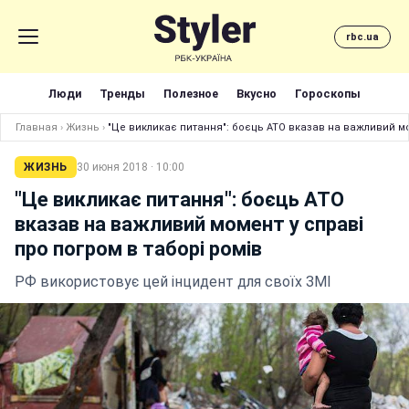
rbc.ua
Люди
Тренды
Полезное
Вкусно
Гороскопы
Главная
›
Жизнь
›
"Це викликає питання": боєць АТО вказав на важливий мо
ЖИЗНЬ
30 июня 2018 · 10:00
"Це викликає питання": боєць АТО
вказав на важливий момент у справі
про погром в таборі ромів
РФ використовує цей інцидент для своїх ЗМІ