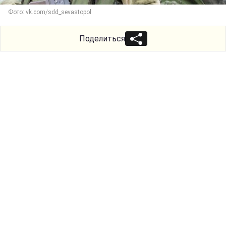
Фото: vk.com/sdd_sevastopol
Поделиться