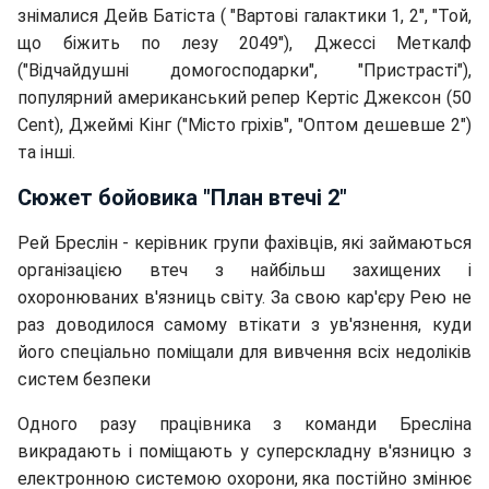
знімалися Дейв Батіста ( "Вартові галактики 1, 2", "Той,
що біжить по лезу 2049"), Джессі Меткалф
("Відчайдушні домогосподарки", "Пристрасті"),
популярний американський репер Кертіс Джексон (50
Cent), Джеймі Кінг ("Місто гріхів", "Оптом дешевше 2")
та інші.
Сюжет бойовика "План втечі 2"
Рей Бреслін - керівник групи фахівців, які займаються
організацією втеч з найбільш захищених і
охоронюваних в'язниць світу. За свою кар'єру Рею не
раз доводилося самому втікати з ув'язнення, куди
його спеціально поміщали для вивчення всіх недоліків
систем безпеки
Одного разу працівника з команди Бресліна
викрадають і поміщають у суперскладну в'язницю з
електронною системою охорони, яка постійно змінює