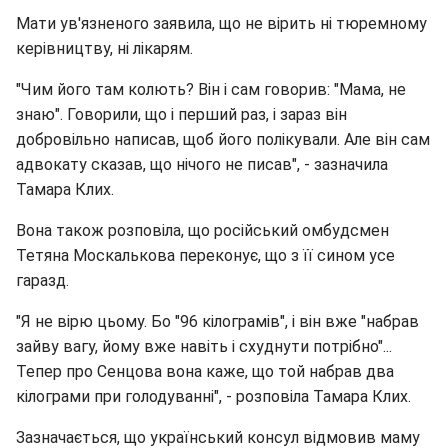
Мати ув'язненого заявила, що не вірить ні тюремному
керівництву, ні лікарям.
"Чим його там колють? Він і сам говорив: "Мама, не
знаю". Говорили, що і перший раз, і зараз він
добровільно написав, щоб його полікували. Але він сам
адвокату сказав, що нічого не писав", - зазначила
Тамара Клих.
Вона також розповіла, що російський омбудсмен
Тетяна Москалькова переконує, що з її сином усе
гаразд.
"Я не вірю цьому. Бо "96 кілограмів", і він вже "набрав
зайву вагу, йому вже навіть і схуднути потрібно"...
Тепер про Сенцова вона каже, що той набрав два
кілограми при голодуванні", - розповіла Тамара Клих.
Зазначається, що український консул відмовив маму