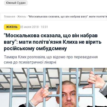
Южный Судан
Главная
›
Жизнь
›
"Москалькова сказала, що він набрав вагу": мати політв'
ЖИЗНЬ
05 июля 2018 · 10:01
"Москалькова сказала, що він набрав
вагу": мати політв'язня Клиха не вірить
російському омбудсмену
Тамара Клих розповіла, що відомо про переведення
сина до психіатричної лікарні