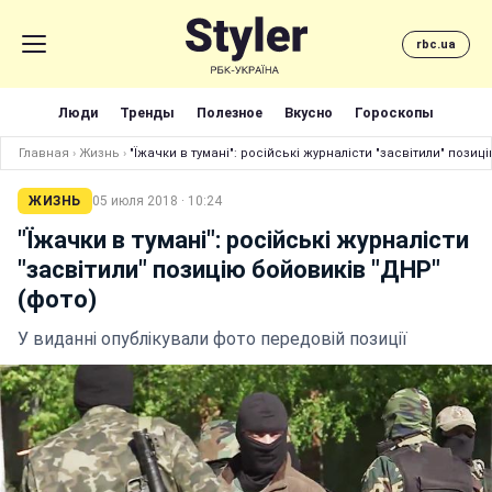
rbc.ua
Люди
Тренды
Полезное
Вкусно
Гороскопы
Главная
›
Жизнь
›
"Їжачки в тумані": російські журналісти "засвітили" позиц
ЖИЗНЬ
05 июля 2018 · 10:24
"Їжачки в тумані": російські журналісти
"засвітили" позицію бойовиків "ДНР"
(фото)
У виданні опублікували фото передовій позиції