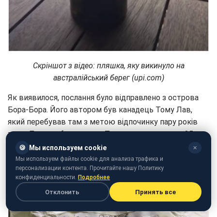
Скріншот з відео: пляшка, яку викинуло на
австралійський берег (upi.com)
Як виявилося, послання було відправлено з острова
Бора-Бора. Його автором був канадець Тому Лав,
який перебував там з метою відпочинку пару років
тому. Пляшка була кинута Томом у води океану 25
січня 2016 року. Таким чином, за два роки вона
🍪
Мы используем cookie
✕
пройшла шлях приблизно в 2000 миль.
Мы используем файлы cookie для анализа трафика и
персонализации контента. Прочитайте нашу Политику
конфиденциальности.
Подробнее
Отклонить
Принять все