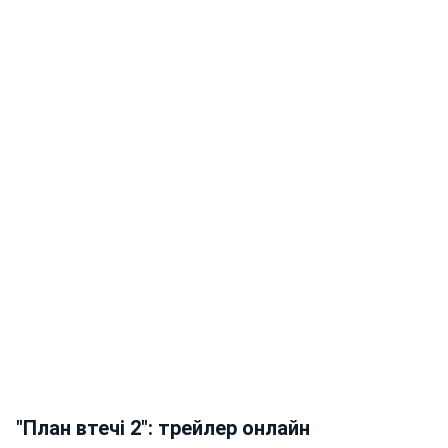
"План втечі 2": трейлер онлайн