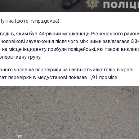
утіна (фото: rv.npu.gov.ua)
водіїв, яким був 44-річний мешканець Рівненського району
чоловікові зауваження після чого між ними зав'язалася бійк
 на місце інциденту прибули поліцейські, які також виклик
оперативну групу.
ного чоловіка перевірили на наявність алкоголю в крові.
ат перевірки в медустанові показав 1,91 проміле.