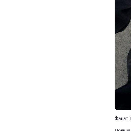
Фанат П
Поліція