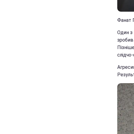
Фанат П
Один з 
зробив 
Пізніше
слідчо-
Агресив
Результ