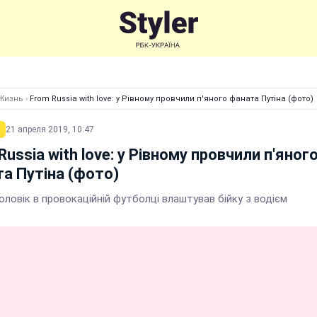
Жизнь
›
From Russia with love: у Рівному провчили п'яного фаната Путіна (фото)
21 апреля 2019, 10:47
Russia with love: у Рівному провчили п'яног
а Путіна (фото)
оловік в провокаційній футболці влаштував бійку з водієм