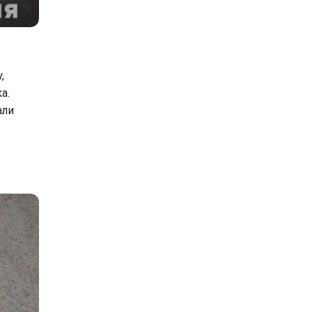
,
а.
али