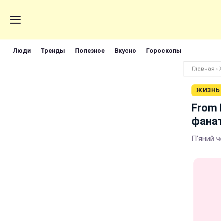
Люди
Тренды
Полезное
Вкусно
Гороскопы
Главная
›
ЖИЗНЬ
From 
фанат
П'яний ч