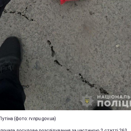
утіна (фото: rv.npu.gov.ua)
 почала досудове розслідування за частиною 2 статті 263