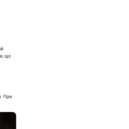
ій
е, що
х. При