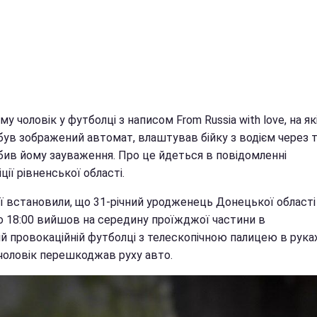
му чоловік у футболці з написом From Russia with love, на як
був зображений автомат, влаштував бійку з водієм через т
обив йому зауваження. Про це йдеться в повідомленні
ції рівненської області.
ії встановили, що 31-річний уродженець Донецької області
о 18:00 вийшов на середину проїжджої частини в
ій провокаційній футболці з телескопічною палицею в рука
чоловік перешкоджав руху авто.