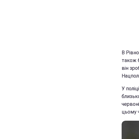
В Рівно
також 
він зр
Нацполі
У поліц
близьк
червон
цьому 