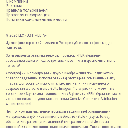
О компании
Реклама
Правила пользования
Правовая информация
Политика конфиденциальности
© 2026 LLC «UBT MEDIA»
Идентификатор онлайн-медиа в Реестре субъектов в сфере медиа —
R40-05347
Styler является развлекательным проектом «РБК-Украина»,
рассказывающим о людях, трендах и всё, что интересно читать вне
новостей.
Фотографии, иллюстрации и другие изображения принадлежат их
правообладателям. Использование фотографий, отмеченных Getty
Images, допускается исключительно при наличии письменного
разрешения фотоагентства Getty Images. Фотографии, отмеченные
логотипом «Styler» или подписанные «Styler» или «РБК-Украина», могут
использоваться на условиях лицензии Creative Commons Attribution
4.0 International.
При полном или частичном воспроизведении информационных
материалов, опубликованных на вебсайте «Styler» (styler.rbc.ua),
обязательно размещение активной гиперссылки на styler.rbc.ua,
открытой для индексации поисковыми системами. Такая гиперссылка