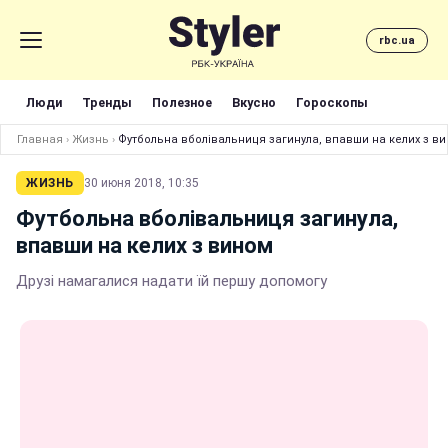
rbc.ua
Люди
Тренды
Полезное
Вкусно
Гороскопы
Главная
›
Жизнь
›
Футбольна вболівальниця загинула, впавши на келих з в
ЖИЗНЬ
30 июня 2018, 10:35
Футбольна вболівальниця загинула,
впавши на келих з вином
Друзі намагалися надати їй першу допомогу