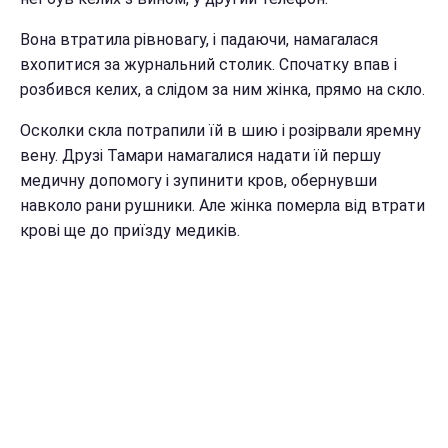
Вона втратила рівновагу, і падаючи, намагалася
вхопитися за журнальний столик. Спочатку впав і
розбився келих, а слідом за ним жінка, прямо на скло.
Осколки скла потрапили їй в шию і розірвали яремну
вену. Друзі Тамари намагалися надати їй першу
медичну допомогу і зупинити кров, обернувши
навколо рани рушники. Але жінка померла від втрати
крові ще до приїзду медиків.