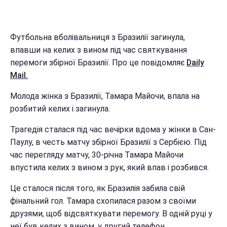
Футбольна вболівальниця з Бразилії загинула,
впавши на келих з вином під час святкування
перемоги збірної Бразилії. Про це повідомляє
Daily
Mail.
Молода жінка з Бразилії, Тамара Майочи, впала на
розбитий келих і загинула.
Трагедія сталася під час вечірки вдома у жінки в Сан-
Паулу, в честь матчу збірної Бразилії з Сербією. Під
час перегляду матчу, 30-річна Тамара Майочи
впустила келих з вином з рук, який впав і розбився.
Це сталося після того, як Бразилія забила свій
фінальний гол. Тамара схопилася разом з своїми
друзями, щоб відсвяткувати перемогу. В одній руці у
неї був келих з вином, у другий телефон.