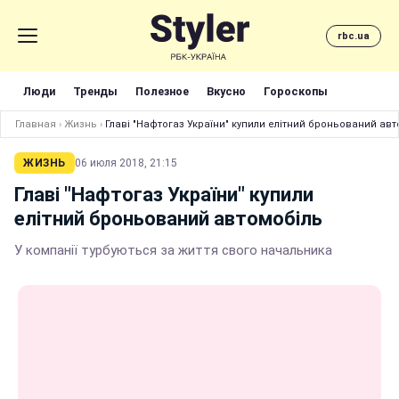
rbc.ua
Люди
Тренды
Полезное
Вкусно
Гороскопы
Главная
›
Жизнь
›
Главі "Нафтогаз України" купили елітний броньований авт
ЖИЗНЬ
06 июля 2018, 21:15
Главі "Нафтогаз України" купили
елітний броньований автомобіль
У компанії турбуються за життя свого начальника