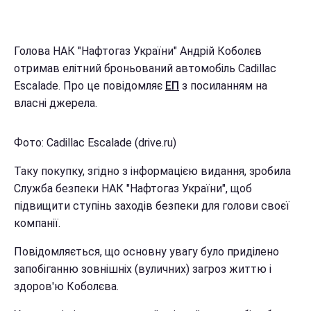
Голова НАК "Нафтогаз України" Андрій Коболєв
отримав елітний броньований автомобіль Cadillac
Escalade. Про це повідомляє
ЕП
з посиланням на
власні джерела.
Фото: Cadillac Escalade (drive.ru)
Таку покупку, згідно з інформацією видання, зробила
Служба безпеки НАК "Нафтогаз України", щоб
підвищити ступінь заходів безпеки для голови своєї
компанії.
Повідомляється, що основну увагу було приділено
запобіганню зовнішніх (вуличних) загроз життю і
здоров'ю Коболєва.