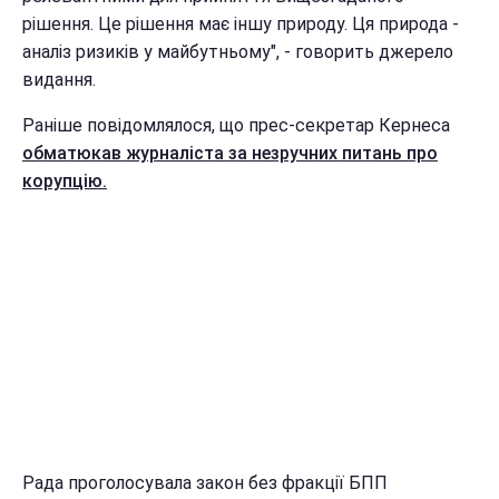
рішення. Це рішення має іншу природу. Ця природа -
аналіз ризиків у майбутньому", - говорить джерело
видання.
Раніше повідомлялося, що прес-секретар Кернеса
обматюкав журналіста за незручних питань про
корупцію.
Рада проголосувала закон без фракції БПП