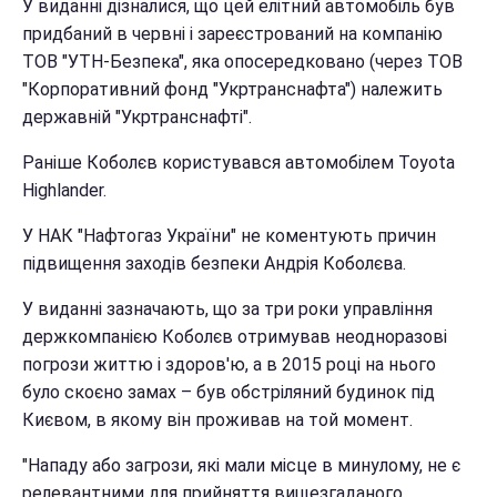
У виданні дізналися, що цей елітний автомобіль був
придбаний в червні і зареєстрований на компанію
ТОВ "УТН-Безпека", яка опосередковано (через ТОВ
"Корпоративний фонд "Укртранснафта") належить
державній "Укртранснафті".
Раніше Коболєв користувався автомобілем Toyota
Highlander.
У НАК "Нафтогаз України" не коментують причин
підвищення заходів безпеки Андрія Коболєва.
У виданні зазначають, що за три роки управління
держкомпанією Коболєв отримував неодноразові
погрози життю і здоров'ю, а в 2015 році на нього
було скоєно замах – був обстріляний будинок під
Києвом, в якому він проживав на той момент.
"Нападу або загрози, які мали місце в минулому, не є
релевантними для прийняття вищезгаданого