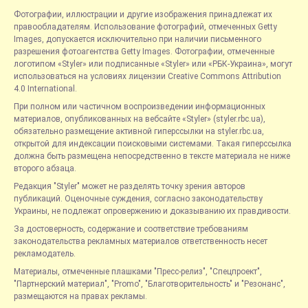
Фотографии, иллюстрации и другие изображения принадлежат их
правообладателям. Использование фотографий, отмеченных Getty
Images, допускается исключительно при наличии письменного
разрешения фотоагентства Getty Images. Фотографии, отмеченные
логотипом «Styler» или подписанные «Styler» или «РБК-Украина», могут
использоваться на условиях лицензии Creative Commons Attribution
4.0 International.
При полном или частичном воспроизведении информационных
материалов, опубликованных на вебсайте «Styler» (styler.rbc.ua),
обязательно размещение активной гиперссылки на styler.rbc.ua,
открытой для индексации поисковыми системами. Такая гиперссылка
должна быть размещена непосредственно в тексте материала не ниже
второго абзаца.
Редакция "Styler" может не разделять точку зрения авторов
публикаций. Оценочные суждения, согласно законодательству
Украины, не подлежат опровержению и доказыванию их правдивости.
За достоверность, содержание и соответствие требованиям
законодательства рекламных материалов ответственность несет
рекламодатель.
Материалы, отмеченные плашками "Пресс-релиз", "Спецпроект",
"Партнерский материал", "Promo", "Благотворительность" и "Резонанс",
размещаются на правах рекламы.