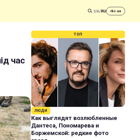
UA
/
RU
rbc.ua
ТОП
ід час
ЛЮДИ
Как выглядят возлюбленные
Дантеса, Пономарева и
Боржемской: редкие фото