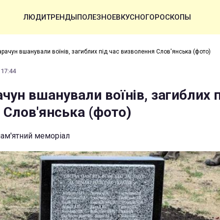
ЛЮДИ
ТРЕНДЫ
ПОЛЕЗНОЕ
ВКУСНО
ГОРОСКОПЫ
Карачун вшанували воїнів, загиблих під час визволення Слов'янська (фото)
 17:44
ачун вшанували воїнів, загиблих п
 Слов'янська (фото)
пам'ятний меморіал