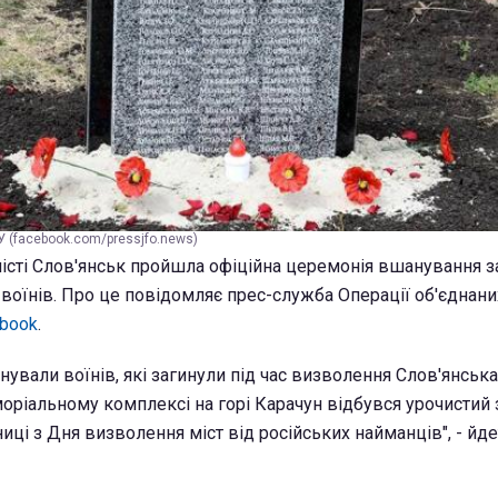
У (facebook.com/pressjfo.news)
 місті Слов'янськ пройшла офіційна церемонія вшанування з
 воїнів. Про це повідомляє прес-служба Операції об'єднани
book
.
нували воїнів, які загинули під час визволення Слов'янська
оріальному комплексі на горі Карачун відбувся урочистий з
ниці з Дня визволення міст від російських найманців", - йде