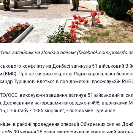
ятник загиблим на Донбасі воїнам (facebook.com/pressjfo.n
йськового конфлікту на Донбасі загинула 51 військовий Ві
и (ВМС). Про це заявив секретар Ради національної безпек
сандр Турчинов, йдеться в повідомленні прес-служби РНБ
АТО/ООС, виконуючи завдання, загинув 51 військовий зі ск
в. Державними нагородами нагороджені 498, відзнаками Мі
15, Генштабу - 1385 моряків", - повідомив Турчинов.
іше, в районі проведення операції Об'єднаних сил на Донб
а добу 30 червня 26 разів застосовували прицільний вогонь