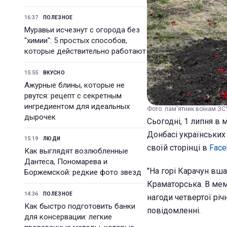
16:37
ПОЛЕЗНОЕ
Муравьи исчезнут с огорода без
"химии": 5 простых способов,
которые действительно работают
15:55
ВКУСНО
Ажурные блины, которые не
рвутся: рецепт с секретным
ингредиентом для идеальных
Фото: пам'ятник воїнам ЗС
дырочек
Сьогодні, 1 липня в
Донбасі українських
15:19
ЛЮДИ
своїй сторінці в
Face
Как выглядят возлюбленные
Дантеса, Пономарева и
"На горі Карачун вша
Боржемской: редкие фото звезд
Краматорська. В мем
14:36
ПОЛЕЗНОЕ
нагоди четвертої річ
Как быстро подготовить банки
повідомленні.
для консервации: легкие