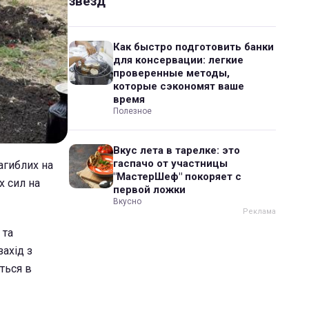
звезд
Как быстро подготовить банки
для консервации: легкие
проверенные методы,
которые сэкономят ваше
время
Полезное
Вкус лета в тарелке: это
гаспачо от участницы
агиблих на
"МастерШеф" покоряет с
х сил на
первой ложки
Вкусно
 та
ахід з
ться в