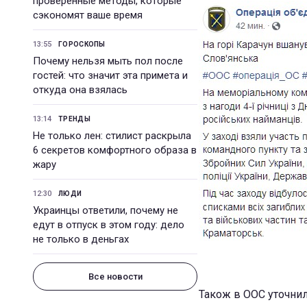
проверенные методы, которые
сэкономят ваше время
13:55
ГОРОСКОПЫ
Почему нельзя мыть пол после
гостей: что значит эта примета и
откуда она взялась
13:14
ТРЕНДЫ
Не только лен: стилист раскрыла
6 секретов комфортного образа в
жару
12:30
ЛЮДИ
Украинцы ответили, почему не
едут в отпуск в этом году: дело
не только в деньгах
Все новости
Також в ООС уточнили