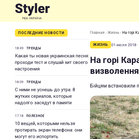
Главная
›
Жизнь
›
На горі 
ПОСЛЕДНИЕ НОВОСТИ
01 июля 2018 ·
ЖИЗНЬ
18:49
ТРЕНДЫ
Какая ты новая украинская песня:
На горі Кар
проходи тест и слушай хит своего
визволення
настроения
18:09
ТРЕНДЫ
Бійцям встановили 
С ними не уснешь до утра: 8
жутких сериалов, которые
надолго засядут в памяти
17:18
ПОЛЕЗНОЕ
10 вещей, которыми нельзя
протирать экран телефона: они
могут его испортить