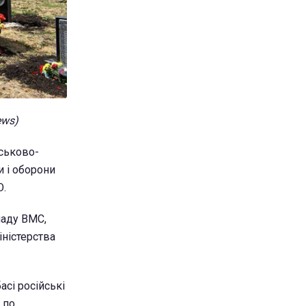
ews)
йськово-
и і оборони
О.
ладу ВМС,
ністерства
асі російські
 по