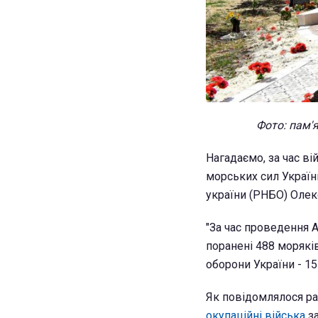
Фото: пам'
Нагадаємо, за час ві
морських сил Україн
україни (РНБО) Олек
"За час проведення 
поранені 488 морякі
оборони України - 15
Як повідомлялося ран
окупаційні війська
з