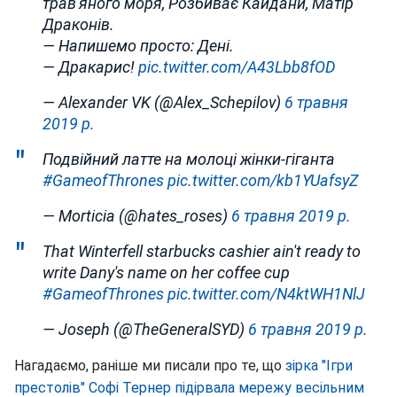
трав'яного моря, Розбиває Кайдани, Матір
Драконів.
— Напишемо просто: Дені.
— Дракарис!
pic.twitter.com/A43Lbb8fOD
— Alexander VK (@Alex_Schepilov)
6 травня
2019 р.
Подвійний латте на молоці жінки-гіганта
#GameofThrones
pic.twitter.com/kb1YUafsyZ
— Morticia (@hates_roses)
6 травня 2019 р.
That Winterfell starbucks cashier ain't ready to
write Dany's name on her coffee cup
#GameofThrones
pic.twitter.com/N4ktWH1NlJ
— Joseph (@TheGeneralSYD)
6 травня 2019 р.
Нагадаємо, раніше ми писали про те, що
зірка "Ігри
престолів" Софі Тернер підірвала мережу весільним