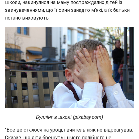
школи, накинулися на маму постраждалих дітей із
звинуваченнями, що її сини занадто м'які, а їх батьки
погано виховують.
Буллінг в школі (pixabay.com)
"Все це сталося на уроці, і вчитель ніяк не відреагував.
Сказав, що діти брешуть і нічого подібного не