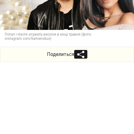
Потап і Настя зіграють весілля в кінці травня (фото:
instagram.com/kamenskux)
Поделиться