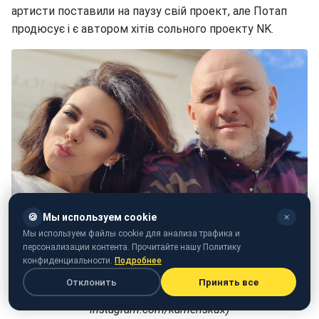
артисти поставили на паузу свій проект, але Потап
продюсує і є автором хітів сольного проекту NK.
🍪
Мы используем cookie
✕
Мы используем файлы cookie для анализа трафика и
персонализации контента. Прочитайте нашу Политику
конфиденциальности.
Подробнее
Отклонить
Принять все
Потап і Настя зіграють весілля в кінці травня (фото:
instagram.com/kamenskux)