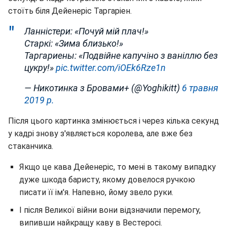
стоїть біля Дейенеріс Таргаріен.
Ланністери: «Почуй мій плач!»
Старкі: «Зима близько!»
Таргариены: «Подвійне капучіно з ваніллю без
цукру!»
pic.twitter.com/iOEk6Rze1n
— Никотинка з Бровами+ (@Yoghikitt)
6 травня
2019 р.
Після цього картинка змінюється і через кілька секунд
у кадрі знову з'являється королева, але вже без
стаканчика.
Якщо це кава Дейенеріс, то мені в такому випадку
дуже шкода баристу, якому довелося ручкою
писати її ім'я. Напевно, йому звело руки.
І після Великої війни вони відзначили перемогу,
випивши найкращу каву в Вестеросі.