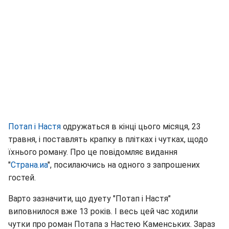
Потап і Настя
одружаться в кінці цього місяця, 23
травня, і поставлять крапку в плітках і чутках, щодо
їхнього роману. Про це повідомляє видання
"
Страна.иа
", посилаючись на одного з запрошених
гостей.
Варто зазначити, що дуету "Потап і Настя"
виповнилося вже 13 років. І весь цей час ходили
чутки про роман Потапа з Настею Каменських. Зараз