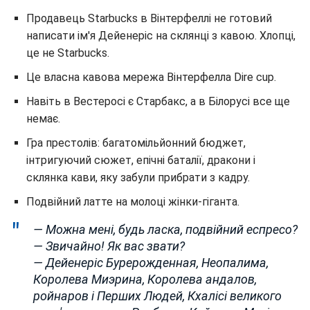
Продавець Starbucks в Вінтерфеллі не готовий
написати ім'я Дейенеріс на склянці з кавою. Хлопці,
це не Starbucks.
Це власна кавова мережа Вінтерфелла Dire cup.
Навіть в Вестеросі є Старбакс, а в Білорусі все ще
немає.
Гра престолів: багатомільйонний бюджет,
інтригуючий сюжет, епічні баталії, дракони і
склянка кави, яку забули прибрати з кадру.
Подвійний латте на молоці жінки-гіганта.
— Можна мені, будь ласка, подвійний еспресо?
— Звичайно! Як вас звати?
— Дейенеріс Бурерожденная, Неопалима,
Королева Миэрина, Королева андалов,
ройнаров і Перших Людей, Кхалісі великого