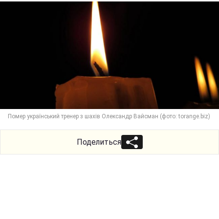
Помер український тренер з шахів Олександр Вайсман (фото: torange.biz)
Поделиться