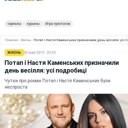
сериалы
курьезы
Игра престолов
Главная
›
Жизнь
›
Потап і Настя Каменських призначили день весілля: усі 
ЖИЗНЬ
06 мая 2019 · 20:03
Потап і Настя Каменських призначили
день весілля: усі подробиці
Чутки про роман Потап і Настя Каменських були
неспроста