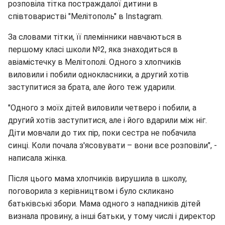
розповіла тітка постраждалої дитини в
співтоваристві "Мелітополь" в Instagram.
За словами тітки, її племінники навчаються в
першому класі школи №2, яка знаходиться в
авіамістечку в Мелітополі. Одного з хлопчиків
виловили і побили однокласники, а другий хотів
заступитися за брата, але його теж ударили.
"Одного з моїх дітей виловили четверо і побили, а
другий хотів заступитися, але і його вдарили між ніг.
Діти мовчали до тих пір, поки сестра не побачила
синці. Коли почала з'ясовувати – вони все розповіли", -
написала жінка.
Після цього мама хлопчиків вирушила в школу,
поговорила з керівництвом і було скликано
батьківські збори. Мама одного з нападників дітей
визнала провину, а інші батьки, у тому числі і директор