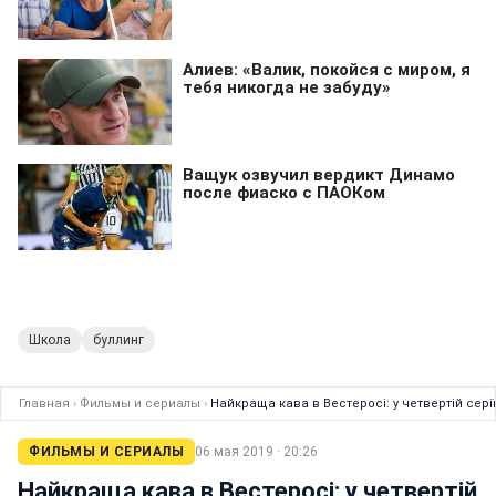
Школа
буллинг
Главная
›
Фильмы и сериалы
›
Найкраща кава в Вестеросі: у четвертій сері
ФИЛЬМЫ И СЕРИАЛЫ
06 мая 2019 · 20:26
Найкраща кава в Вестеросі: у четвертій