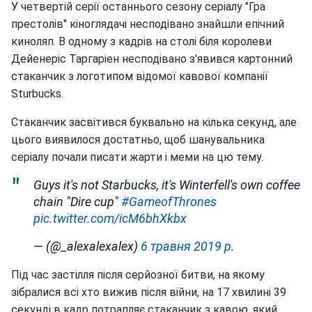
У четвертій серії останнього сезону серіалу "Гра
престолів" кіноглядачі несподівано знайшли епічний
киноляп. В одному з кадрів на столі біля королеви
Дейенеріс Таргаріен несподівано з'явився картонний
стаканчик з логотипом відомої кавової компанії
Sturbucks.
Стаканчик засвітився буквально на кілька секунд, але
цього виявилося достатньо, щоб шанувальника
серіалу почали писати жарти і меми на цю тему.
Guys it's not Starbucks, it's Winterfell's own coffee
chain "Dire cup"
#GameofThrones
pic.twitter.com/icM6bhXkbx
— (@_alexalexalex)
6 травня 2019 р.
Під час застілля після серйозної битви, на якому
зібралися всі хто вижив після війни, на 17 хвилині 39
секунді в кадр потрапляє стаканчик з кавою, який