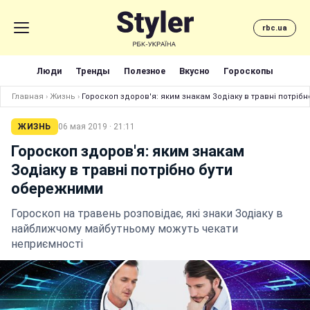
rbc.ua
Люди
Тренды
Полезное
Вкусно
Гороскопы
Главная
›
Жизнь
›
Гороскоп здоров'я: яким знакам Зодіаку в травні потріб
ЖИЗНЬ
06 мая 2019 · 21:11
Гороскоп здоров'я: яким знакам
Зодіаку в травні потрібно бути
обережними
Гороскоп на травень розповідає, які знаки Зодіаку в
найближчому майбутньому можуть чекати
неприємності