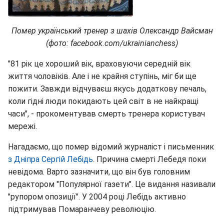
Помер український тренер з шахів Олександр Вайсман
(фото: facebook.com/ukrainianchess)
"81 рік це хороший вік, враховуючи середній вік
життя чоловіків. Але і не крайня ступінь, міг би ще
пожити. Завжди відчуваєш якусь додаткову печаль,
коли гідні люди покидають цей світ в не найкращі
часи", - прокоментував смерть тренера користувач
мережі.
Нагадаємо, що помер відомий журналіст і письменник
з Дніпра Сергій Лебідь
. Причина смерті Лебедя поки
невідома. Варто зазначити, що він був головним
редактором "Популярної газети". Це видання називали
"рупором опозиції". У 2004 році Лебідь активно
підтримував Помаранчеву революцію.