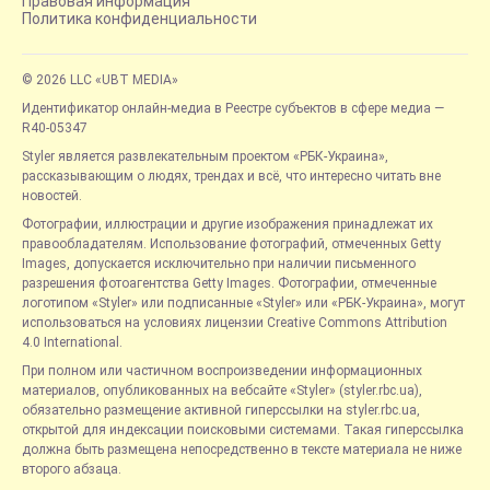
Правовая информация
Политика конфиденциальности
© 2026 LLC «UBT MEDIA»
Идентификатор онлайн-медиа в Реестре субъектов в сфере медиа —
R40-05347
Styler является развлекательным проектом «РБК-Украина»,
рассказывающим о людях, трендах и всё, что интересно читать вне
новостей.
Фотографии, иллюстрации и другие изображения принадлежат их
правообладателям. Использование фотографий, отмеченных Getty
Images, допускается исключительно при наличии письменного
разрешения фотоагентства Getty Images. Фотографии, отмеченные
логотипом «Styler» или подписанные «Styler» или «РБК-Украина», могут
использоваться на условиях лицензии Creative Commons Attribution
4.0 International.
При полном или частичном воспроизведении информационных
материалов, опубликованных на вебсайте «Styler» (styler.rbc.ua),
обязательно размещение активной гиперссылки на styler.rbc.ua,
открытой для индексации поисковыми системами. Такая гиперссылка
должна быть размещена непосредственно в тексте материала не ниже
второго абзаца.