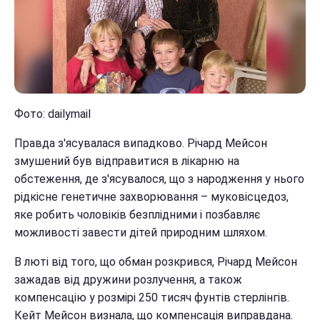
Фото: dailymail
Правда з'ясувалася випадково. Річард Мейсон
змушений був відправитися в лікарню на
обстеження, де з'ясувалося, що з народження у нього
рідкісне генетичне захворювання – муковісцедоз,
яке робить чоловіків безплідними і позбавляє
можливості завести дітей природним шляхом.
В люті від того, що обман розкрився, Річард Мейсон
зажадав від дружини розлучення, а також
компенсацію у розмірі 250 тисяч фунтів стерлінгів.
Кейт Мейсон визнала, що компенсація виправдана.