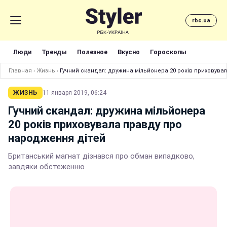
rbc.ua
Люди
Тренды
Полезное
Вкусно
Гороскопы
Главная
›
Жизнь
›
Гучний скандал: дружина мільйонера 20 років приховува
ЖИЗНЬ
11 января 2019, 06:24
Гучний скандал: дружина мільйонера
20 років приховувала правду про
народження дітей
Британський магнат дізнався про обман випадково,
завдяки обстеженню