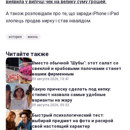
виявила у випічці чек на велику суму грошей.
А також розповідали про те, що заради iPhone і iPad
хлопець продав нирку і став інвалідом.
история
жизнь
Читайте также
Вместо обычной "Шубы": этот салат со
свеклой и крабовыми палочками станет
вашим фирменным
09 августа 2026, 10:41
Какую прическу сделать под кепку:
стилист назвала самые удобные
варианты на жару
09 августа 2026, 09:33
Быстрый психологический тест:
выбирай предмет на фото и раскрой
свой настоящий характер