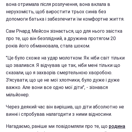
вона отримала після розлучення, вона вклала в
нерухомість, щоб виростити трьох синів без
допомоги батька і забезпечити їм комфортне життя.
Сам Річард Мейсон зізнається, що для нього звістка
про те, що він безплідний, а дружина протягом 20
років його обманювала, стала шоком.
"Це було схоже на удар молотком. Як ніби світ тільки
що звалився. Я відчував це так, ніби мені тільки що
сказали, що я захворів смертельною хворобою.
З'ясувати, що це не мої хлопчики, було дуже і дуже
важко. Але вони все одно мої діти", - зізнався
мільйонер.
Через деякий час він вирішив, що діти абсолютно не
винні і спробував налагодити з ними відносини.
Нагадаємо, раніше ми повідомляли про те, що
родина