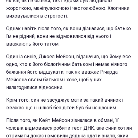
як він, як і в бізнесі, так і вдома був людиною
жорсткою, маніпулюючою і честолюбною. Хлопчики
виховувалися в строгості.
Однак навіть після того, як вони дізналися, що батько
їм не рідний, вони не відмовилися від нього і
вважають його татом.
Один із синів, Джоел Мейсон, відзначив, що йому все
одно, хто є його біологічним батьком і немає ніякого
бажання його відшукати, так як вважає Річарда
Мейсона своїм батьком і хоче, щоб у них
налагодилися відносини.
Крім того, син не засуджує мати за такий вчинок і
вважає, що її шлюб без дітей був би нещасним.
Після того, як Кейт Мейсон зізналася в обмані, її
чоловік відмовився робити тест ДНК, але сини хотіли
отримати доказ і вмовили дядька здати аналіз, який