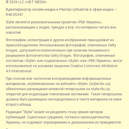
© 2026 LLC «UBT MEDIA»
Идентификатор онлайн-медиа в Реестре субъектов в сфере медиа —
R40-05347
Styler является развлекательным проектом «РБК-Украина»,
рассказывающим о людях, трендах и всё, что интересно читать вне
новостей.
Фотографии, иллюстрации и другие изображения принадлежат их
правообладателям. Использование фотографий, отмеченных Getty
Images, допускается исключительно при наличии письменного
разрешения фотоагентства Getty Images. Фотографии, отмеченные
логотипом «Styler» или подписанные «Styler» или «РБК-Украина», могут
использоваться на условиях лицензии Creative Commons Attribution
4.0 International.
При полном или частичном воспроизведении информационных
материалов, опубликованных на вебсайте «Styler» (styler.rbc.ua),
обязательно размещение активной гиперссылки на styler.rbc.ua,
открытой для индексации поисковыми системами. Такая гиперссылка
должна быть размещена непосредственно в тексте материала не ниже
второго абзаца.
Редакция "Styler" может не разделять точку зрения авторов
публикаций. Оценочные суждения, согласно законодательству
Украины, не подлежат опровержению и доказыванию их правдивости.