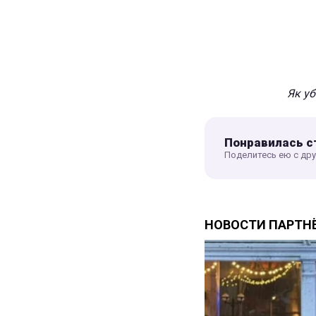
Як уб
Понравилась с
Поделитесь ею с др