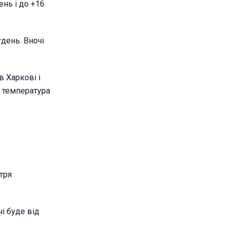
ень і до +16
день. Вночі
в Харкові і
а температура
тря
чі буде від