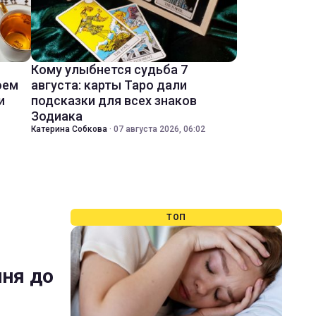
Кому улыбнется судьба 7
оем
августа: карты Таро дали
и
подсказки для всех знаков
Зодиака
Катерина Собкова
·
07 августа 2026, 06:02
ТОП
ння до