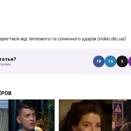
ерегтися від теплового та сонячного ударів (video.rbc.ua)
татья?
FB
TG
X
узьями