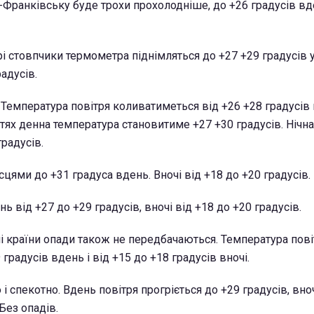
-Франківську буде трохи прохолодніше, до +26 градусів вд
і стовпчики термометра піднімляться до +27 +29 градусів у
радусів.
о. Температура повітря коливатиметься від +26 +28 градусів 
стях денна температура становитиме +27 +30 градусів. Нічн
градусів.
ісцями до +31 градуса вдень. Вночі від +18 до +20 градусів.
ь від +27 до +29 градусів, вночі від +18 до +20 градусів.
ні країни опади також не передбачаються. Температура пові
градусів вдень і від +15 до +18 градусів вночі.
 і спекотно. Вдень повітря прогріється до +29 градусів, вно
 Без опадів.