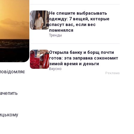
Не спешите выбрасывать
одежду: 7 вещей, которые
спасут вас, если вес
поменялся
Тренды
Открыла банку и борщ почти
готов: эта заправка сэкономит
зимой время и деньги
Вкусно
 повідомляє
зачепить
ницькому