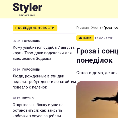
Главная
›
Жизнь
›
Гроза і с
ПОСЛЕДНИЕ НОВОСТИ
17 июня 2018 ·
ЖИЗНЬ
06:02
ГОРОСКОПЫ
Кому улыбнется судьба 7 августа:
Гроза і сон
карты Таро дали подсказки для
понеділок
всех знаков Зодиака
20:59
ГОРОСКОПЫ
Стало відомо, де чек
Люди, рожденные в эти дни
недели, гребут деньги лопатой: им
повезло с пеленок
20:12
ВКУСНО
Открываешь банку и уже не
остановиться: как закрыть
кабачки в соусе сацебели