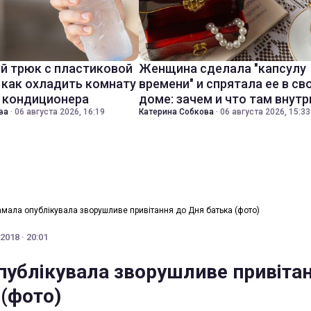
й трюк с пластиковой
Женщина сделала "капсулу
 как охладить комнату
времени" и спрятала ее в св
з кондиционера
доме: зачем и что там внутр
ва
·
06 августа 2026, 16:19
Катерина Собкова
·
06 августа 2026, 15:33
мала опублікувала зворушливе привітання до Дня батька (фото)
2018 · 20:01
ублікувала зворушливе привіта
 (фото)