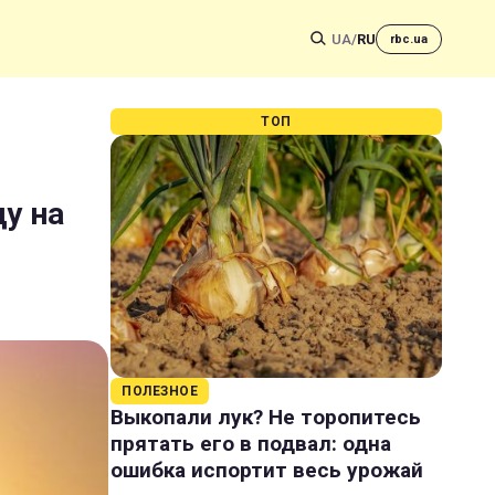
UA
/
RU
rbc.ua
ТОП
ду на
ПОЛЕЗНОЕ
Выкопали лук? Не торопитесь
прятать его в подвал: одна
ошибка испортит весь урожай