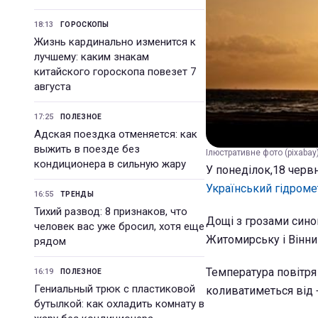
18:13
ГОРОСКОПЫ
Жизнь кардинально изменится к
лучшему: каким знакам
китайского гороскопа повезет 7
августа
17:25
ПОЛЕЗНОЕ
Адская поездка отменяется: как
выжить в поезде без
Ілюстративне фото (pixabay
кондиционера в сильную жару
У понеділок,18 червн
Український гідроме
16:55
ТРЕНДЫ
Тихий развод: 8 признаков, что
Дощі з грозами синоп
человек вас уже бросил, хотя еще
Житомирську і Вінни
рядом
Температура повітря
16:19
ПОЛЕЗНОЕ
Гениальный трюк с пластиковой
коливатиметься від +
бутылкой: как охладить комнату в