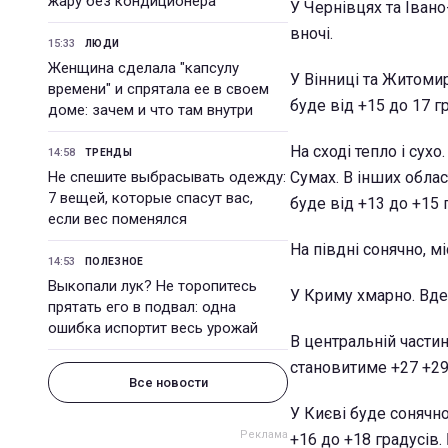
жару без кондиционера
У Чернівцях та Івано
вночі.
15:33
ЛЮДИ
Женщина сделала "капсулу
У Вінниці та Житомир
времени" и спрятала ее в своем
буде від +15 до 17 г
доме: зачем и что там внутри
На сході тепло і сух
14:58
ТРЕНДЫ
Не спешите выбрасывать одежду:
Сумах. В інших обла
7 вещей, которые спасут вас,
буде від +13 до +15 
если вес поменялся
На півдні сонячно, м
14:53
ПОЛЕЗНОЕ
Выкопали лук? Не торопитесь
У Криму хмарно. Вден
прятать его в подвал: одна
ошибка испортит весь урожай
В центральній части
становитиме +27 +29 
Все новости
У Києві буде сонячно
+16 до +18 градусів.