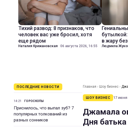
Тихий развод: 8 признаков, что
Гениальны
человек вас уже бросил, хотя
бутылкой:
еще рядом
в жару бе
Наталия Крижановская
·
06 августа 2026, 16:55
Людмила Жуко
Главная
›
Шоу бизнес
›
Джа
ПОСЛЕДНИЕ НОВОСТИ
17 июня 
ШОУ БИЗНЕС
14:21
ГОРОСКОПЫ
Приснилось, что выпал зуб? 7
Джамала оп
популярных толкований из
Дня батька
разных сонников