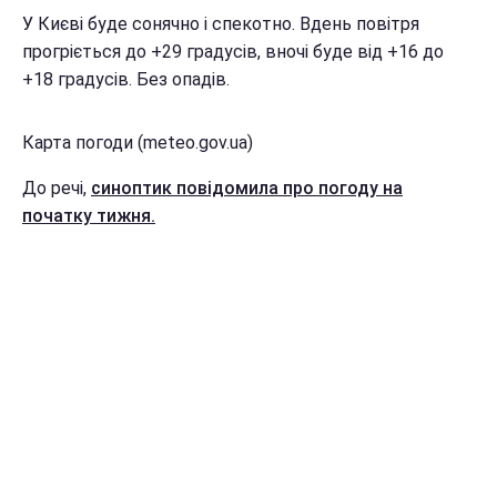
У Києві буде сонячно і спекотно. Вдень повітря
прогріється до +29 градусів, вночі буде від +16 до
+18 градусів. Без опадів.
Карта погоди (meteo.gov.ua)
До речі,
синоптик повідомила про погоду на
початку тижня.