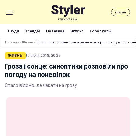
rbc.ua
Люди
Тренды
Полезное
Вкусно
Гороскопы
Главная
›
Жизнь
›
Гроза і сонце: синоптики розповіли про погоду на понеді
ЖИЗНЬ
17 июня 2018, 20:25
Гроза і сонце: синоптики розповіли про
погоду на понеділок
Стало відомо, де чекати на грозу