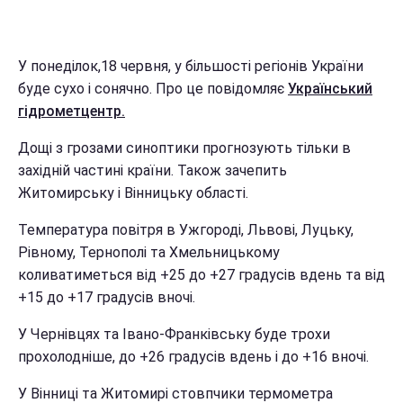
У понеділок,18 червня, у більшості регіонів України
буде сухо і сонячно. Про це повідомляє
Український
гідрометцентр.
Дощі з грозами синоптики прогнозують тільки в
західній частині країни. Також зачепить
Житомирську і Вінницьку області.
Температура повітря в Ужгороді, Львові, Луцьку,
Рівному, Тернополі та Хмельницькому
коливатиметься від +25 до +27 градусів вдень та від
+15 до +17 градусів вночі.
У Чернівцях та Івано-Франківську буде трохи
прохолодніше, до +26 градусів вдень і до +16 вночі.
У Вінниці та Житомирі стовпчики термометра