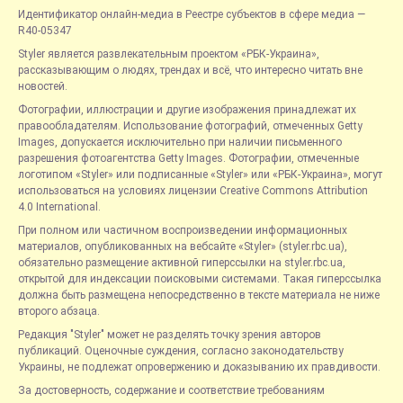
Идентификатор онлайн-медиа в Реестре субъектов в сфере медиа —
R40-05347
Styler является развлекательным проектом «РБК-Украина»,
рассказывающим о людях, трендах и всё, что интересно читать вне
новостей.
Фотографии, иллюстрации и другие изображения принадлежат их
правообладателям. Использование фотографий, отмеченных Getty
Images, допускается исключительно при наличии письменного
разрешения фотоагентства Getty Images. Фотографии, отмеченные
логотипом «Styler» или подписанные «Styler» или «РБК-Украина», могут
использоваться на условиях лицензии Creative Commons Attribution
4.0 International.
При полном или частичном воспроизведении информационных
материалов, опубликованных на вебсайте «Styler» (styler.rbc.ua),
обязательно размещение активной гиперссылки на styler.rbc.ua,
открытой для индексации поисковыми системами. Такая гиперссылка
должна быть размещена непосредственно в тексте материала не ниже
второго абзаца.
Редакция "Styler" может не разделять точку зрения авторов
публикаций. Оценочные суждения, согласно законодательству
Украины, не подлежат опровержению и доказыванию их правдивости.
За достоверность, содержание и соответствие требованиям