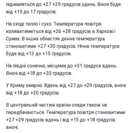
піднімляться до +27 +29 градусів удень. Вночі буде
від +15 до 17 градусів.
На сході тепло і сухо. Температура повітря
коливатиметься від +26 +28 градусів в Харкові і
Сумах. В інших областях денна температура
становитиме +27 +30 градусів. Нічна температура
буде від +13 до +15 градусів.
На півдні сонячно, місцями до +31 градуса вдень.
Вночі від +18 до +20 градусів.
У Криму хмарно. Вдень від +27 до +29 градусів, вночі
від +18 до +20 градусів.
В центральній частині країни опади також не
передбачаються. Температура повітря становитиме
+27 +29 градусів вдень і від +15 до +18 градусів
вночі.