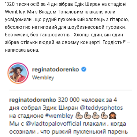
"320 тисяч осіб за 4 дні зібрав Едік Ширан на стадіоні
Wembley. Ми з Владом Топаловим плакали, коли
усвідомили , що рудий пухкенький хлопець з гітарою,
абсолютно нетиповий для шоубизнесовой тусовки,
без музик, без танцюристів... Хлопці, один, він один
зібрав стільки людей на своєму концерті. Гордість!" –
написала вона.