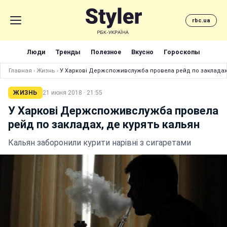
rbc.ua
Люди
Тренды
Полезное
Вкусно
Гороскопы
Главная
›
Жизнь
›
У Харкові Держспоживслужба провела рейд по закладах,
ЖИЗНЬ
21 июня 2018 · 21:55
У Харкові Держспоживслужба провела
рейд по закладах, де курять кальян
Кальян заборонили курити нарівні з сигаретами