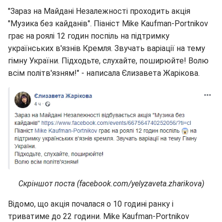
"Зараз на Майдані Незалежності проходить акція
"Музика без кайданів". Піаніст Mike Kaufman-Portnikov
грає на роялі 12 годин поспіль на підтримку
українських в'язнів Кремля. Звучать варіації на тему
гімну України. Підходьте, слухайте, поширюйте! Волю
всім політв'язням!" - написала Єлизавета Жарікова.
Скріншот поста (facebook.com/yelyzaveta.zharikova)
Відомо, що акція почалася о 10 годині ранку і
триватиме до 22 години. Mike Kaufman-Portnikov