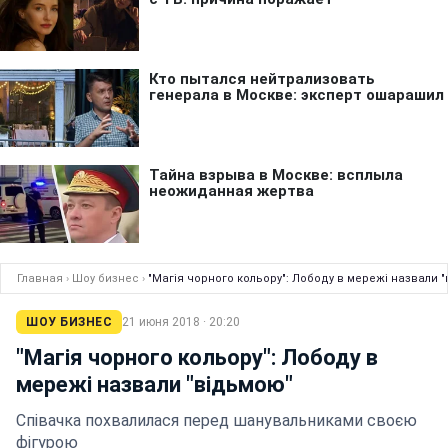
Главная
›
Шоу бизнес
›
"Магія чорного кольору": Лободу в мережі назвали 
ШОУ БИЗНЕС
21 июня 2018 · 20:20
"Магія чорного кольору": Лободу в
мережі назвали "відьмою"
Співачка похвалилася перед шанувальниками своєю
фігурою