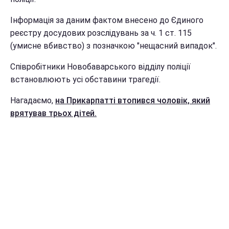
Інформація за даним фактом внесено до Єдиного
реєстру досудових розслідувань за ч. 1 ст. 115
(умисне вбивство) з позначкою "нещасний випадок".
Співробітники Новобаварського відділу поліції
встановлюють усі обставини трагедії.
Нагадаємо,
на Прикарпатті втопився чоловік, який
врятував трьох дітей.