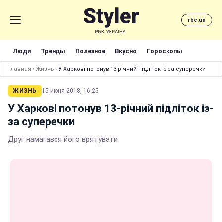
rbc.ua
Люди
Тренды
Полезное
Вкусно
Гороскопы
Главная
›
Жизнь
›
У Харкові потонув 13-річний підліток із-за суперечки
ЖИЗНЬ
15 июня 2018, 16:25
У Харкові потонув 13-річний підліток із-
за суперечки
Друг намагався його врятувати