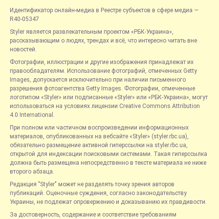
Идентификатор онлайн-медиа в Реестре субъектов в сфере медиа —
R40-05347
Styler является развлекательным проектом «РБК-Украина»,
рассказывающим о людях, трендах и всё, что интересно читать вне
новостей.
Фотографии, иллюстрации и другие изображения принадлежат их
правообладателям. Использование фотографий, отмеченных Getty
Images, допускается исключительно при наличии письменного
разрешения фотоагентства Getty Images. Фотографии, отмеченные
логотипом «Styler» или подписанные «Styler» или «РБК-Украина», могут
использоваться на условиях лицензии Creative Commons Attribution
4.0 International.
При полном или частичном воспроизведении информационных
материалов, опубликованных на вебсайте «Styler» (styler.rbc.ua),
обязательно размещение активной гиперссылки на styler.rbc.ua,
открытой для индексации поисковыми системами. Такая гиперссылка
должна быть размещена непосредственно в тексте материала не ниже
второго абзаца.
Редакция "Styler" может не разделять точку зрения авторов
публикаций. Оценочные суждения, согласно законодательству
Украины, не подлежат опровержению и доказыванию их правдивости.
За достоверность, содержание и соответствие требованиям