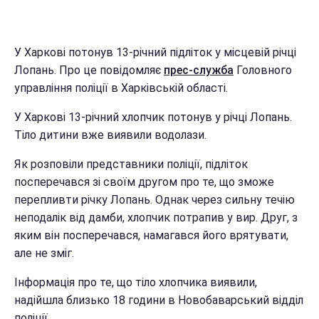
У Харкові потонув 13-річний підліток у місцевій річці
Лопань. Про це повідомляє
прес-служба
Головного
управління поліції в Харківській області.
У Харкові 13-річний хлопчик потонув у річці Лопань.
Тіло дитини вже виявили водолази.
Як розповіли представники поліції, підліток
посперечався зі своїм другом про те, що зможе
перепливти річку Лопань. Однак через сильну течію
неподалік від дамби, хлопчик потрапив у вир. Друг, з
яким він посперечався, намагався його врятувати,
але не зміг.
Інформація про те, що тіло хлопчика виявили,
надійшла близько 18 години в Новобаварський відділ
поліції.